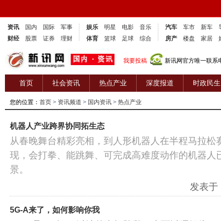
资讯
国内
国际
军事
娱乐
明星
电影
音乐
汽车
车市
新车
财经
股票
证券
理财
体育
篮球
足球
综合
房产
楼盘
家居
我要投稿
新讯网官方唯一联系电话
首页
社会资讯
热点产业
深度报道
时政民生
您的位置：
首页
>
资讯频道
>
国内资讯
>
热点产业
机器人产业跨界协同拓生态
从春晚舞台精彩亮相，到人形机器人在半程马拉松
现，会打拳、能跳舞、可完成高难度动作的机器人
景。
发表于：2
5G-A来了，如何影响你我