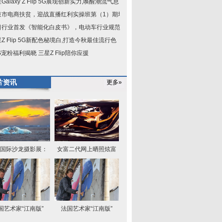
Galaxy Z Flip 5G展现创新实力,唤醒潮流气息
泉市电商扶贫，迎战直播红利实操班第（1）期培
日行业首发《智能化白皮书》，电动车行业规范已
Z Flip 5G新配色秘境白,打造今秋最佳流行色
S宠粉福利揭晓 三星Z Flip陪你应援
片资讯
更多»
国际沙龙摄影展：
女富二代网上晒照炫富
国艺术家“江南版”
法国艺术家“江南版”