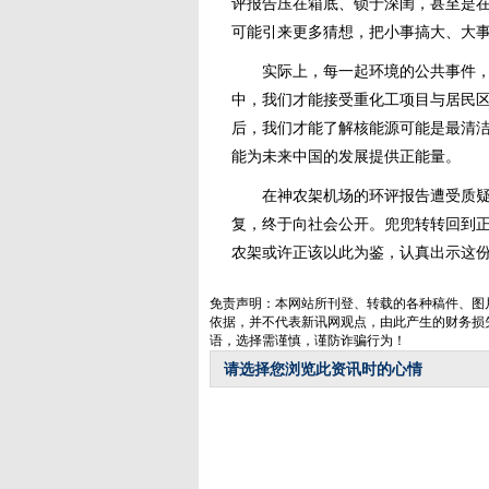
评报告压在箱底、锁于深闺，甚至是在
可能引来更多猜想，把小事搞大、大
实际上，每一起环境的公共事件，都
中，我们才能接受重化工项目与居民
后，我们才能了解核能源可能是最清
能为未来中国的发展提供正能量。
在神农架机场的环评报告遭受质疑之时
复，终于向社会公开。兜兜转转回到
农架或许正该以此为鉴，认真出示这
免责声明：本网站所刊登、转载的各种稿件、图
依据，并不代表新讯网观点，由此产生的财务损
语，选择需谨慎，谨防诈骗行为！
请选择您浏览此资讯时的心情