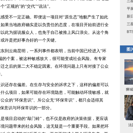
三星
“正规的”的“交代”“说法”。
平
新
受不一定正确。即便这一项目对“原生态”地貌产生了如此
三星
。如果当地政府确实是以负责任的态度，在项目开始前进行全
BT
妨以此为据说服众人，也免于自己被推上风口浪尖。从这个角
，或许是把好事办好的一个关键。
图
到云南昆明，一系列事件都表明，当前中国已经进入“环
端的个案，被这种敏感放大，很可能变成社会风险。有专家
拆迁之后的第二大不稳定因素。在环境问题上只有对接了公众
持。
还存在偏差。在生存与安全的诉求之下，这样的偏差可以
狮城
是什么项目，如果可能存在环境隐患，可能触动环境敏感，就
公众的“环保意识”、斥公众无“环保常识”，都只会适得其
环保意识与环保常识的一部分。
项目启动的“敲门砖”，也不仅是政府的决策依据，更应该
法
环境问题带来的社会风险，这无疑是一个重要手段。如果把环