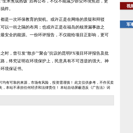
“生米煮成熟饭”后再公布，不仅不能减少群众环境焦虑，更
视
事搞炸。
是一次环保教育的契机。或许正是在网络的质疑和辩驳
军
区可以一街之隔的布局；也或许正是在福岛的核泄漏事故之
洁最安全的能源。一份环评报告，不仅能给项目正影响，更可
，曾引发“散步”“聚会”抗议的昆明PX项目环评报告及批
正路，终究证明在环境保护上，民意具有不可违逆的强大。神
份环境保证书。
片均有可靠的来源，市场有风险，投资需谨慎！ 此文仅供参考，不作买卖
失，本站不承担任何经济和法律责任！ 本站自动屏蔽违反《广告法》词