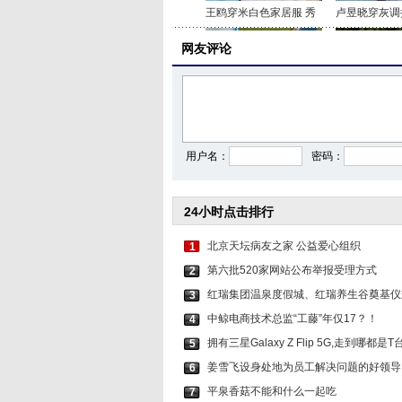
王鸥穿米白色家居服 秀
卢昱晓穿灰调
网友评论
李沁穿印花抹胸短裤 打
关晓彤身穿咖
用户名：
密码：
24小时点击排行
北京天坛病友之家 公益爱心组织
1
第六批520家网站公布举报受理方式
2
红瑞集团温泉度假城、红瑞养生谷奠基仪
3
中鲸电商技术总监“工藤”年仅17？！
4
拥有三星Galaxy Z Flip 5G,走到哪都是T
5
姜雪飞设身处地为员工解决问题的好领导
6
平泉香菇不能和什么一起吃
7