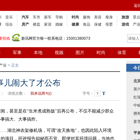
返
影
音乐
汽车
车市
新车
导购
时尚
服饰
美容
瘦身
旅游
景
球
综合
房产
楼盘
家居
婚嫁
健康
食品
保健
母婴
游戏
产
要投稿
新讯网官方唯一联系电话：15001380073
会
军事
本地
视频
图片
时尚
体育
产业
>
正文
今
事儿闹大了才公布
北
第
T
4 来源： 浏览次数：
我来说两句(
)
字号：
T
红
中
，甚至是在“生米煮成熟饭”后再公布，不仅不能减少群众
拥有
小事搞大、大事搞炸。
姜
…湖北神农架修机场，可谓“改天换地”，也因此陷入环境
平
中的项目，环评报告却秘而不宣。即便对其环境问题，当地也