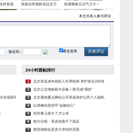
挂脖套装
张婧仪怀抱鲜花仪态万
程潇晒春日元气大片！
本文共有
人参与评论
色套装 时
虞书欣穿白色吊带上衣
毛晓彤穿民族风服饰 长
匿名发表
验证码：
24小时跟帖排行
北京首设成年残疾人托养机构 养护床位200张
1
北京公交地铁刷卡设备一夜完成“调价”
2
式在绥阳举
北京属地重点网站公开承诺保护公民个人隐私
3
以准确信息筑牢“金融信心”
4
台
别等事儿闹大了才公布
5
南方日报：里皮也救不了国足
6
新型城镇化是贪大求快的克星
7