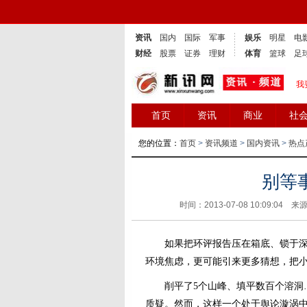
资讯
国内
国际
军事
娱乐
明星
电
财经
股票
证券
理财
体育
篮球
足
我
首页
资讯
商业
社
您的位置：
首页
>
资讯频道
>
国内资讯
>
热点
别等
时间：2013-07-08 10:09:0
如果把环评报告压在箱底、锁于深闺
环境焦虑，更可能引来更多猜想，把
削平了5个山峰、填平数百个溶洞…
质疑。然而，这样一个处于舆论漩涡