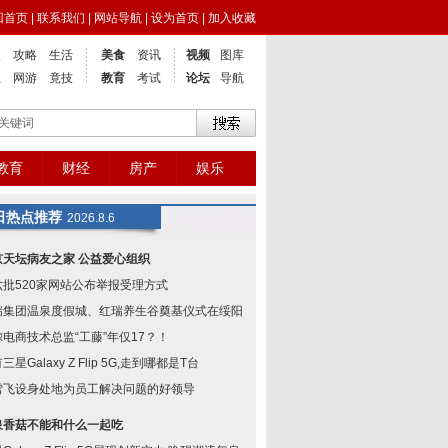
回首页
|
联系我们
|
网站导航
|
设为首页
|
加入收藏
点
攻略
生活
美食
资讯
视频
图库
业
网游
竟技
教育
考试
论坛
导航
教育
财经
房产
娱乐
日热点推荐
2026.8.6
京天坛病友之家 公益爱心组织
六批520家网站公布举报受理方式
瑞集团温泉度假城、红瑞养生谷奠基仪式在绥阳举
鲸电商技术总监“工藤”年仅17？！
三星Galaxy Z Flip 5G,走到哪都是T台
雪飞设身处地为员工解决问题的好领导
泉香菇不能和什么一起吃