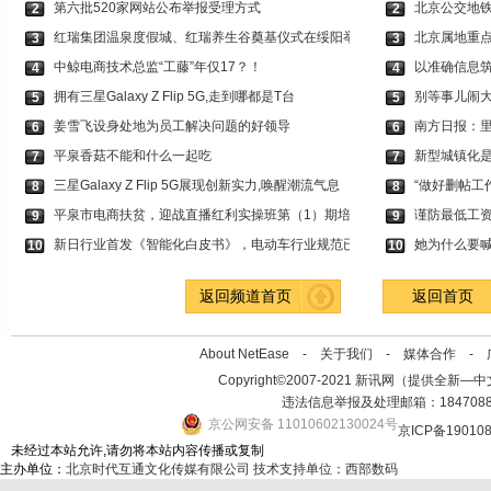
第六批520家网站公布举报受理方式
北京公交地铁
2
2
红瑞集团温泉度假城、红瑞养生谷奠基仪式在绥阳举
北京属地重
3
3
中鲸电商技术总监“工藤”年仅17？！
以准确信息筑
4
4
拥有三星Galaxy Z Flip 5G,走到哪都是T台
别等事儿闹
5
5
姜雪飞设身处地为员工解决问题的好领导
南方日报：
6
6
平泉香菇不能和什么一起吃
新型城镇化
7
7
三星Galaxy Z Flip 5G展现创新实力,唤醒潮流气息
“做好删帖工
8
8
平泉市电商扶贫，迎战直播红利实操班第（1）期培
谨防最低工
9
9
新日行业首发《智能化白皮书》，电动车行业规范已
她为什么要喊
10
10
返回频道首页
返回首页
About NetEase -
关于我们
-
媒体合作
-
Copyright©2007-2021 新讯网（提供全新—中文资讯的
违法信息举报及处理邮箱：184708
京公网安备 11010602130024号
京ICP备19010
未经过本站允许,请勿将本站内容传播或复制
主办单位：
北京时代互通文化传媒有限公司
技术支持单位：西部数码