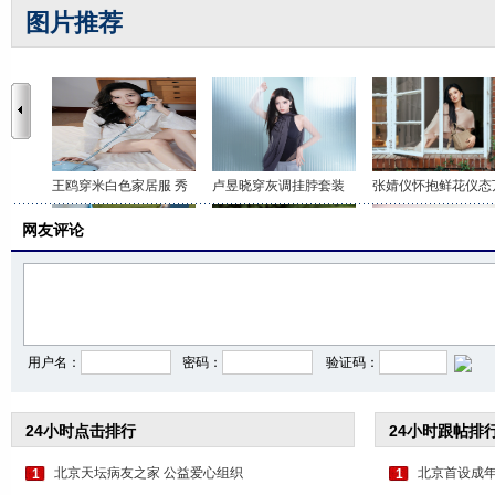
图片推荐
王鸥穿米白色家居服 秀
卢昱晓穿灰调挂脖套装
张婧仪怀抱鲜花仪态
网友评论
李沁穿印花抹胸短裤 打
关晓彤身穿咖色套装 时
虞书欣穿白色吊带上
用户名：
密码：
验证码：
24小时点击排行
24小时跟帖排
北京天坛病友之家 公益爱心组织
北京首设成年
1
1