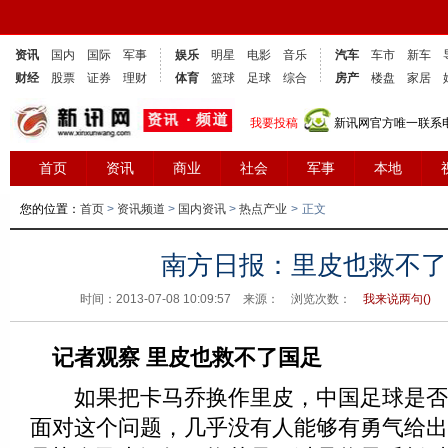
资讯
国内
国际
军事
娱乐
明星
电影
音乐
汽车
车市
新车
财经
股票
证券
理财
体育
篮球
足球
综合
房产
楼盘
家居
我要投稿
新讯网官方唯一联系电话
首页
资讯
商业
社会
军事
本地
您的位置：
首页
>
资讯频道
>
国内资讯
>
热点产业
>
正文
南方日报：里皮也救不了
时间：2013-07-08 10:09:57 来源： 浏览次数：
我来说两句(
)
记者观察 里皮也救不了国足
如果把卡马乔换作里皮，中国足球是否
面对这个问题，几乎没有人能够有勇气给出