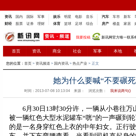
资讯
国内
国际
军事
娱乐
明星
电影
音乐
汽车
车市
新车
财经
股票
证券
理财
体育
篮球
足球
综合
房产
楼盘
家居
我要投稿
新讯网官方唯一联系电话
首页
资讯
商业
社会
军事
本地
您的位置：
首页
>
资讯频道
>
国内资讯
>
热点产业
>
正文
她为什么要喊“不要碾死
时间：2013-07-08 10:13:04 来源： 浏览次数：
我来说两句(
)
6月30日13时30分许，一辆从小巷往万
被一辆红色大型水泥罐车“咣”的一声碾到
的是一名身穿红色上衣的中年妇女。正行驶
车，并下车弯腰查看。当看到司机直起身的