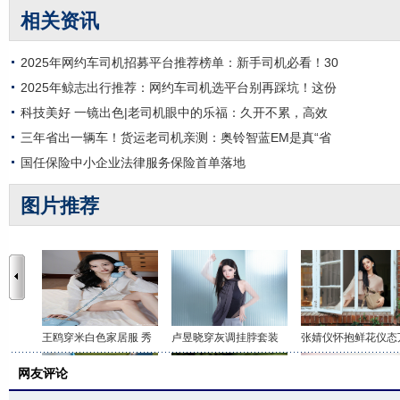
相关资讯
2025年网约车司机招募平台推荐榜单：新手司机必看！30
2025年鲸志出行推荐：网约车司机选平台别再踩坑！这份
科技美好 一镜出色|老司机眼中的乐福：久开不累，高效
三年省出一辆车！货运老司机亲测：奥铃智蓝EM是真“省
国任保险中小企业法律服务保险首单落地
图片推荐
王鸥穿米白色家居服 秀
卢昱晓穿灰调挂脖套装
张婧仪怀抱鲜花仪态
网友评论