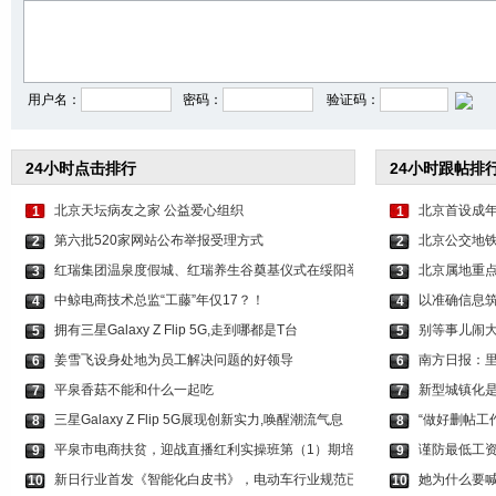
李沁穿印花抹胸短裤 打
关晓彤身穿咖色套装 时
虞书欣穿白色吊带上
用户名：
密码：
验证码：
24小时点击排行
24小时跟帖排
北京天坛病友之家 公益爱心组织
北京首设成年
1
1
第六批520家网站公布举报受理方式
北京公交地铁
2
2
红瑞集团温泉度假城、红瑞养生谷奠基仪式在绥阳举
北京属地重
3
3
中鲸电商技术总监“工藤”年仅17？！
以准确信息筑
4
4
拥有三星Galaxy Z Flip 5G,走到哪都是T台
别等事儿闹
5
5
姜雪飞设身处地为员工解决问题的好领导
南方日报：
6
6
平泉香菇不能和什么一起吃
新型城镇化
7
7
三星Galaxy Z Flip 5G展现创新实力,唤醒潮流气息
“做好删帖工
8
8
平泉市电商扶贫，迎战直播红利实操班第（1）期培
谨防最低工
9
9
新日行业首发《智能化白皮书》，电动车行业规范已
她为什么要喊
10
10