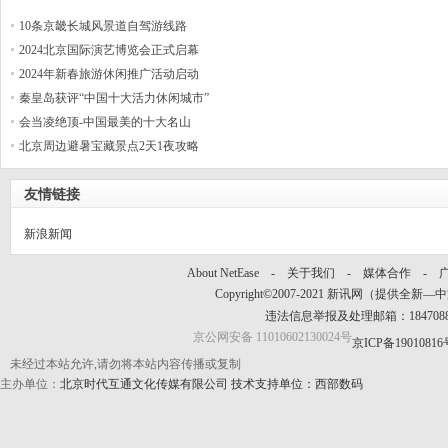
10条京畿长城风景道自驾游线路
2024北京国际演艺博览会正式启幕
2024年新春旅游休闲推广活动启动
秦皇岛获评“中国十大活力休闲城市”
会当凌绝顶-中国最美的十大名山
北京周边避暑宝藏景点2天1夜攻略
友情链接
新浪新闻
About NetEase -
关于我们
-
媒体合作
-
Copyright©2007-2021 新讯网（提供全新—中文资讯
违法信息举报及处理邮箱：184708
京公网安备 11010602130024号
京ICP备19010816
未经过本站允许,请勿将本站内容传播或复制
主办单位：
北京时代互通文化传媒有限公司
技术支持单位：西部数码