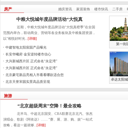
房产
婚庆资讯
·
家居装饰
·
楼市快讯
·
二手房
·
中粮大悦城年度品牌活动“大悦真
近期，中粮大悦城年度品牌活动“大悦真橙季”在全国
范围内举办，联动商业、营销等各业务板块及中粮集团资源，
以“相悦好时光...
[详细]
第一街
中建智地太阳宸园产品曝光
长安华曦府·金安逆转楼市信心
大兴新城西片区 正式命名“永定湾”
大兴新城西片区 正式命名“永定湾”
北京豪宅新品亮相入市看看哪款适合您
卓达太阳城
北京天誉宋园实景高品质呈现
旅游
“北京超级周末”空降！最全攻略
北半马、中超北京国安、CBA联赛北京北汽、张杰
演唱会、歌剧《阿依达》…… “赛、展、游、购、娱”一站式
攻略，看这一篇就够...
[详细]