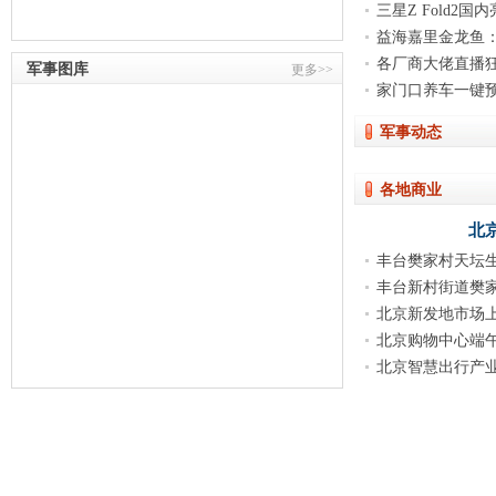
三星Z Fold2
益海嘉里金龙鱼：
各厂商大佬直播狂
军事图库
更多>>
家门口养车一键预
NO
军事动态
各地商业
北
丰台樊家村天坛
丰台新村街道樊
好“温
北京新发地市场
患
北京购物中心端
北京智慧出行产