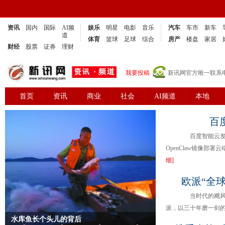
资讯
国内
国际
AI频
娱乐
明星
电影
音乐
汽车
车市
新车
道
体育
篮球
足球
综合
房产
楼盘
家居
财经
股票
证券
理财
我要投稿
新讯网官方唯一联系电话：
首页
资讯
商业
社会
AI频道
本地
娱乐
百
百度智能云发布零
OpenClaw镜像部署
细]
欧派“全
当时代的飓风席
派，以三十年磨一剑的
水库鱼长个头儿的背后