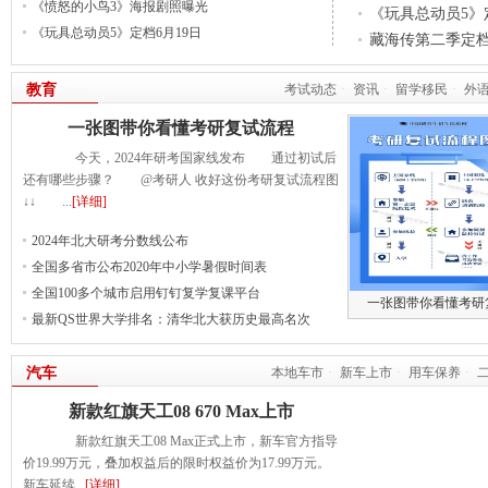
《愤怒的小鸟3》海报剧照曝光
《玩具总动员5》
亮
《玩具总动员5》定档6月19日
藏海传第二季定档
教育
考试动态
·
资讯
·
留学移民
·
外
一张图带你看懂考研复试流程
今天，2024年研考国家线发布 通过初试后
还有哪些步骤？ @考研人 收好这份考研复试流程图
↓↓ ...
[详细]
2024年北大研考分数线公布
全国多省市公布2020年中小学暑假时间表
全国100多个城市启用钉钉复学复课平台
一张图带你看懂考研
最新QS世界大学排名：清华北大获历史最高名次
汽车
本地车市
·
新车上市
·
用车保养
·
新款红旗天工08 670 Max上市
新款红旗天工08 Max正式上市，新车官方指导
价19.99万元，叠加权益后的限时权益价为17.99万元。
新车延续...
[详细]