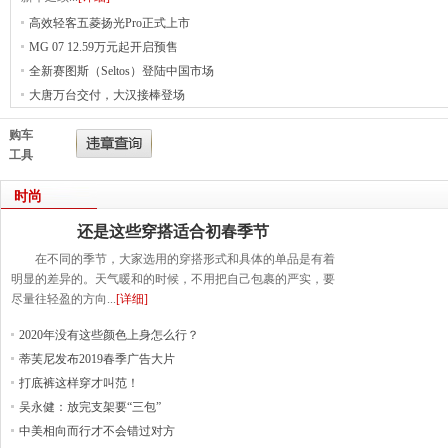
高效轻客五菱扬光Pro正式上市
MG 07 12.59万元起开启预售
全新赛图斯（Seltos）登陆中国市场
大唐万台交付，大汉接棒登场
购车
工具
时尚
还是这些穿搭适合初春季节
在不同的季节，大家选用的穿搭形式和具体的单品是有着
明显的差异的。天气暖和的时候，不用把自己包裹的严实，要
尽量往轻盈的方向...
[详细]
2020年没有这些颜色上身怎么行？
蒂芙尼发布2019春季广告大片
打底裤这样穿才叫范！
吴永健：放完支架要“三包”
中美相向而行才不会错过对方