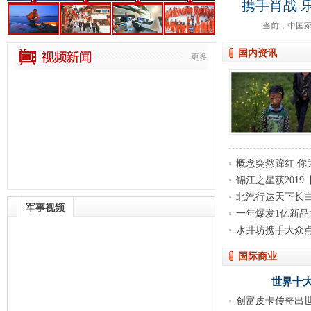
携手肖战 
当前，中国家装
转型期。消费者对“健康
国内资讯
更多
概念突然蹿红 你
锦江之星获201
北汽行达天下长
军事视频
一年爆发1亿新品
征
水井坊携手大众
国际商业
世界十
创富皮卡传奇出