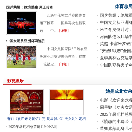
体育总局
国乒荣耀：绝境重生 见证传奇
2026年伦敦世乒赛团体赛
国乒荣耀：绝境重
中国女足从亚洲
落下帷幕 国乒再次包揽双
米兰冬奥倒计时：
冠 中......
[详细]
河南队连续14场
中国女足从亚洲杯两连胜
英超-卡塞米罗破
中国女足国家队6日晚在亚
“安踏U联赛”全
洲杯小组赛迎来两连胜，提前
夏季奥林匹克运
一轮锁定......
[详细]
中国队夺得男子4
影视娱乐
她是成龙女弟
电影《欢迎来龙餐
周星驰《功夫女足
2025年暑期档总票
电影《欢迎来龙餐馆》定
周星驰《功夫女足》定档
《愤怒的小鸟3》
2025年暑期档总票房119.66亿元
董卿素颜现身儿