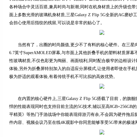
各种场合中灵活百搭,兼具时尚与新潮;同时在机身材质上的升级也带
面上多数光滑的玻璃机身材质,三星Galaxy Z Flip 5G全新的AG
会担心使用后指纹的残留,可以说是非常的贴心了。
当然有了，出圈的时尚颜值,更少不了有料的核心硬件。在三星向
6.7英寸SuperAMOLED屏幕,与市面上其他折叠手机的塑料材质屏
性玻璃材质,不仅色彩更为绚丽、画面锐利,同时配合极窄的边框设
体验,另外为折叠屏特别加入的自适应分屏模式,让使用者即使在手
极为舒适的观看体验,有着传统手机不可比拟的高效优势。
在内置的核心硬件上,三星Galaxy Z Flip 5G搭载了目前，的旗舰级
悍的性能表现同时也支持目前主流的5G技术,辅以至高8GB+256G
平精英》等热门手游战场中你能表现得游刃有余,不会因为硬件拖后
件内容、视频会议乃至在线4K观影中你同意能够享受5G带来的极速