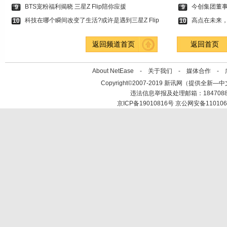
BTS宠粉福利揭晓 三星Z Flip陪你应援
今创集团董
9
9
科技在哪个瞬间改变了生活?或许是遇到三星Z Flip
高点在未来
10
10
返回频道首页
返回首页
About NetEase -
关于我们
-
媒体合作
-
Copyright©2007-2019 新讯网（提供全新—中文资讯的
违法信息举报及处理邮箱：184708
京ICP备19010816号 京公网安备110