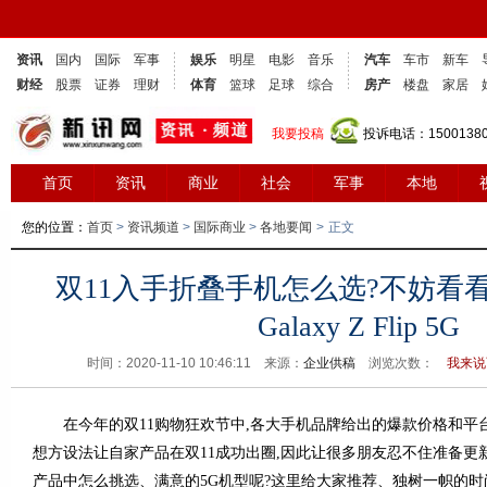
资讯
国内
国际
军事
娱乐
明星
电影
音乐
汽车
车市
新车
财经
股票
证券
理财
体育
篮球
足球
综合
房产
楼盘
家居
我要投稿
投诉电话：1500138
首页
资讯
商业
社会
军事
本地
您的位置：
首页
>
资讯频道
>
国际商业
>
各地要闻
>
正文
双11入手折叠手机怎么选?不妨看
Galaxy Z Flip 5G
时间：2020-11-10 10:46:11 来源：
企业供稿
浏览次数：
我来说
在今年的双11购物狂欢节中,各大手机品牌给出的爆款价格和平台
想方设法让自家产品在双11成功出圈,因此让很多朋友忍不住准备更新
产品中怎么挑选、满意的5G机型呢?这里给大家推荐、独树一帜的时尚潮单—