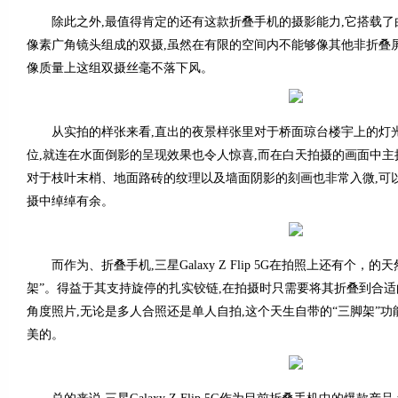
除此之外,最值得肯定的还有这款折叠手机的摄影能力,它搭载了由12
像素广角镜头组成的双摄,虽然在有限的空间内不能够像其他非折叠
像质量上这组双摄丝毫不落下风。
从实拍的样张来看,直出的夜景样张里对于桥面琼台楼宇上的灯
位,就连在水面倒影的呈现效果也令人惊喜,而在白天拍摄的画面中主
对于枝叶末梢、地面路砖的纹理以及墙面阴影的刻画也非常入微,可
摄中绰绰有余。
而作为、折叠手机,三星Galaxy Z Flip 5G在拍照上还有个，的
架”。得益于其支持旋停的扎实铰链,在拍摄时只需要将其折叠到合适
角度照片,无论是多人合照还是单人自拍,这个天生自带的“三脚架”
美的。