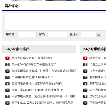
网友评论
神话JUNJIN夫妇婚纱照
易烊千玺双刊封面大片
高圆圆红长裙秋日大
用户名：
密码：
验证码：
24小时点击排行
24小时跟帖排
北京天坛病友之家 公益爱心组织
科度之美，
1
1
第六批520家网站公布举报受理方式
华夏五五向
2
2
红瑞集团温泉度假城、红瑞养生谷奠基仪式在绥阳举
《异兽来袭
3
3
中鲸电商技术总监“工藤”年仅17？！
监管回头看 
4
4
姜雪飞设身处地为员工解决问题的好领导
2017新金
5
5
拥有三星Galaxy Z Flip 5G,走到哪都是T台
马云力挺新金
6
6
平泉市电商扶贫，迎战直播红利实操班第（1）期培
筑牢安全底线
7
7
三星Galaxy Z Flip 5G展现创新实力,唤醒潮流气息
互金协会第2
8
8