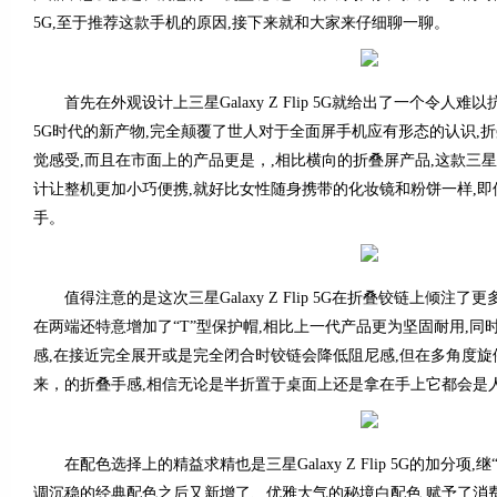
5G,至于推荐这款手机的原因,接下来就和大家来仔细聊一聊。
首先在外观设计上三星Galaxy Z Flip 5G就给出了一个令人
5G时代的新产物,完全颠覆了世人对于全面屏手机应有形态的认识,
觉感受,而且在市面上的产品更是，,相比横向的折叠屏产品,这款三星Galax
计让整机更加小巧便携,就好比女性随身携带的化妆镜和粉饼一样,
手。
值得注意的是这次三星Galaxy Z Flip 5G在折叠铰链上倾注了
在两端还特意增加了“T”型保护帽,相比上一代产品更为坚固耐用,
感,在接近完全展开或是完全闭合时铰链会降低阻尼感,但在多角度旋
来，的折叠手感,相信无论是半折置于桌面上还是拿在手上它都会是
在配色选择上的精益求精也是三星Galaxy Z Flip 5G的加分项,
调沉稳的经典配色之后又新增了、优雅大气的秘境白配色,赋予了消