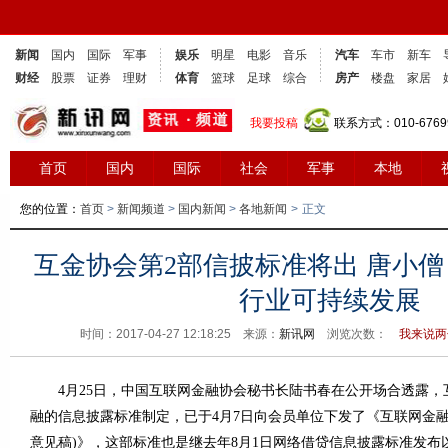
新闻
国内
国际
军事
娱乐
明星
电影
音乐
汽车
车市
新车
财经
股票
证券
理财
体育
篮球
足球
综合
房产
楼盘
家居
我要投稿
联系方式：010-6769
首页
国内
国际
社会
军事
本地
您的位置：
首页
>
新闻频道
>
国内新闻
>
各地新闻
>
正文
互金协会第2部信披标准将出 唐小
行业可持续发展
时间：2017-04-27 12:18:25 来源：
新讯网
浏览次数：
我来说两句
4月25日，中国互联网金融协会秘书长陆书春在公开场合透露，
融的信息披露标准制定，已于4月7日向会员单位下发了《互联网金融
意见稿)》，这部标准也是继去年8月1日网络借贷信息披露标准发布