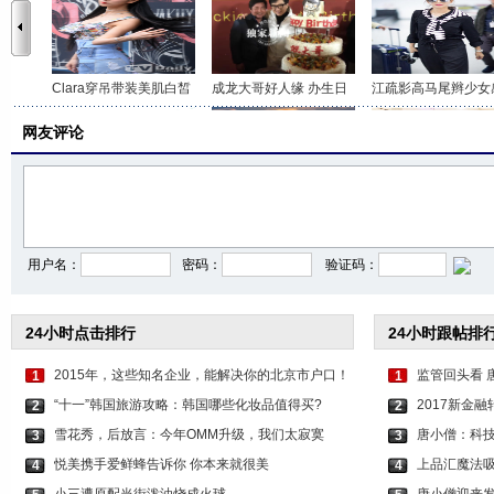
Clara穿吊带装美肌白皙
成龙大哥好人缘 办生日
江疏影高马尾辫少女
网友评论
北体校花王越“朝天蹬
狮城国际沙龙摄影展：
女富二代网上晒照炫
用户名：
密码：
验证码：
24小时点击排行
24小时跟帖排
2015年，这些知名企业，能解决你的北京市户口！
监管回头看 
1
1
“十一”韩国旅游攻略：韩国哪些化妆品值得买?
2017新金
2
2
雪花秀，后放言：今年OMM升级，我们太寂寞
唐小僧：科技
3
3
悦美携手爱鲜蜂告诉你 你本来就很美
上品汇魔法
4
4