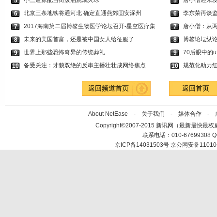
小三遭原配当街泼油烧成火球
唐小僧迎来发
5
5
北京三条地铁将通河北 确定直通燕郊固安涿州
李东荣再谈监
6
6
2017海南第二届博鳌生物医学论坛召开-星空医疗集
唐小僧：从两
7
7
未来的美国首富，还是被中国女人给征服了
博鳌论坛纵论
8
8
世界上那些恐怖奇异的传统葬礼
70后眼中的
9
9
备受关注：才貌双绝的反串主播壮壮成网络焦点
规范化助力
10
10
返回频道首页
返回首页
About NetEase -
关于我们
-
媒体合作
-
Copyright©2007-2015 新讯网（最新最快最权威时效性
联系电话：010-67699308 QQ
京ICP备14031503号 京公网安备11