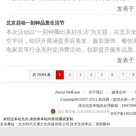
发表于：2
北京启动一刻钟品质生活节
本次活动以“一刻钟圈出美好生活”为主题，在北京
空半径，组织开展涵盖美容美发、服装服饰、餐饮
电家居等行业系列促消费活动，创新提升服务品质
发表于：2
共 19204 条
1
2
3
4
5
6
7
8
About NetEase -
关于我们
-
媒体合作
-
Copyright©2007-2021 新讯网（提供全新—中文资讯的
违法信息举报及处理邮箱：184708
京公网安备 11010602130024号
京ICP备19010
未经过本站允许,请勿将本站内容传播或复制
主办单位：
北京时代互通文化传媒有限公司
技术支持单位：西部数码