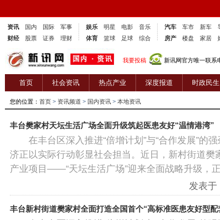
资讯
国内
国际
军事
娱乐
明星
电影
音乐
汽车
车市
新车
财经
股票
证券
理财
体育
篮球
足球
综合
房产
楼盘
家居
我要投稿
新讯网官方唯一联系电话
首页
社会资讯
热点产业
深度报道
时政民生
您的位置：
首页
>
资讯频道
>
国内资讯
>
本地资讯
丰台樊家村天坛生活广场全面升级筑起医患友好“温情港湾”
在丰台区深入推进“倍增计划”与“合作发展”的强
济正以实际行动彰显社会担当。近日，新村街道樊
产业项目——“天坛生活广场”迎来全面战略升级，
发表于：2
丰台新村街道樊家村全面打造全国首个“高标准医患友好型配