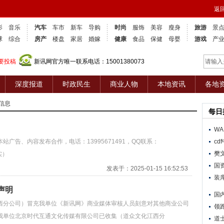
返
影
音乐
汽车
车市
新车
导购
时尚
服饰
美容
瘦身
旅游
景
球
综合
房产
楼盘
家居
婚嫁
健康
食品
保健
母婴
游戏
产
要投稿
新讯网官方唯一联系电话：15001380073
深度报道
时政民生
商业人物
本地资讯
各地
信息
每日
WA
广告、内容发布合作，电话：13995671491，QQ联系：
c
樊
实）
国
发表于：2025-01-15 16:52:53
装
声明
国
分公司）冒充我单位《新讯网》商业媒体审核人员刻意对其他商业公司
领
我单位北京时代互通文化传媒有限公司已收集（道众文化江西分
道