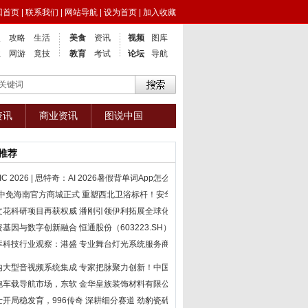
回首页
|
联系我们
|
网站导航
|
设为首页
|
加入收藏
点
攻略
生活
美食
资讯
视频
图库
业
网游
竟技
教育
考试
论坛
导航
资讯
商业资讯
图说中国
推荐
IC 2026 | 思特奇：AI
2026暑假背单词App怎么选
df中免海南官方商城正式
重塑西北卫浴标杆！安华
文花科研项目再获权威
潘刚引领伊利拓展全球化
资基因与数字创新融合
恒通股份（603223.SH）：
库科技行业观察：港盛
专业舞台灯光系统服务商
内大型音视频系统集成
专家把脉聚力创新！中国
跑车载导航市场，东软
金华皇族装饰材料有限公
士开局稳发育，996传奇
深耕细分赛道 劲豹瓷砖斩