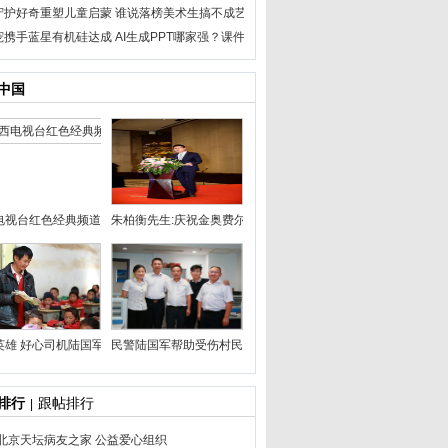
守护好奇重塑儿童启蒙
谁说落榜美术生搞不成艺
宠携手蓝星有机硅达成
AI生成PPT哪家强？课件帮
中国
电视台红色经典频道主持
朱柏衡先生:庆祝金奥费尔蒙酒
英雄 好心司机陆国军急救
民警陆国军帮助受伤村民，体
排行
跟帖排行
|
北京天坛病友之家 公益爱心组织