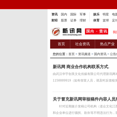
资讯
国内
国际
军事
娱乐
明星
电
财经
股票
证券
理财
体育
篮球
足
我
首页
社会资讯
热点产业
您的位置：
首页
>
资讯频道
>
国内资讯
>
公告
新讯网 商业合作机构联系方式.
由武汉华宇创美文化传媒有限公司代理新讯网本站
1158889919（如有假冒人员，请及时反馈核
关于冒充新讯网审核稿件内容人员
针对近期媒介发稿公司机构（道众文化江西
和企业单位进行骚扰、欺诈等不明违法行为，