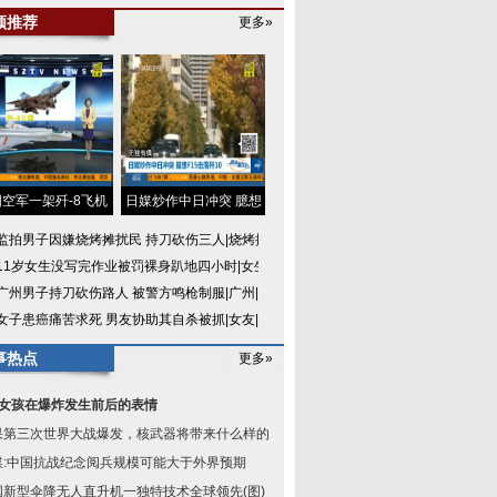
频推荐
更多»
空军一架歼-8飞机
日媒炒作中日冲突 臆想
监拍男子因嫌烧烤摊扰民 持刀砍伤三人|烧烤摊
11岁女生没写完作业被罚裸身趴地四小时|女生|
广州男子持刀砍伤路人 被警方鸣枪制服|广州|男
女子患癌痛苦求死 男友协助其自杀被抓|女友|男
事热点
更多»
岁女孩在爆炸发生前后的表情
果第三次世界大战爆发，核武器将带来什么样的世
媒:中国抗战纪念阅兵规模可能大于外界预期
国新型伞降无人直升机一独特技术全球领先(图)