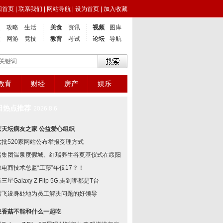
回首页
|
联系我们
|
网站导航
|
设为首页
|
加入收藏
点
攻略
生活
美食
资讯
视频
图库
业
网游
竟技
教育
考试
论坛
导航
教育
财经
房产
娱乐
日热点推荐
2026.8.6
京天坛病友之家 公益爱心组织
六批520家网站公布举报受理方式
瑞集团温泉度假城、红瑞养生谷奠基仪式在绥阳举
鲸电商技术总监“工藤”年仅17？！
三星Galaxy Z Flip 5G,走到哪都是T台
雪飞设身处地为员工解决问题的好领导
泉香菇不能和什么一起吃