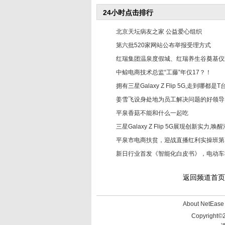
24小时点击排行
北京天坛病友之家 公益爱心组织
1
第六批520家网站公布举报受理方式
2
红瑞集团温泉度假城、红瑞养生谷奠基仪
3
中鲸电商技术总监“工藤”年仅17？！
4
拥有三星Galaxy Z Flip 5G,走到哪都是T
5
姜雪飞设身处地为员工解决问题的好领导
6
平泉香菇不能和什么一起吃
7
三星Galaxy Z Flip 5G展现创新实力,
8
平泉市电商扶贫，迎战直播红利实操班第
9
新日行业首发《智能化白皮书》，电动车
10
返回频道首页
About NetEa
Copyright