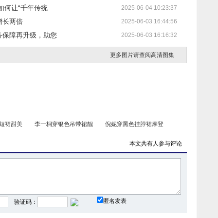
如何让“千年传统
2025-06-04 10:23:37
增长两倍
2025-06-03 16:44:56
务保障再升级，助您
2025-06-03 16:16:32
更多图片请查阅高清图集
短裙甜美
李一桐穿银色吊带裙靓
倪妮穿黑色挂脖裙摩登
本文共有
人参与评论
套装青春
刘诗诗穿印花露肩长裙
景甜风柔灵动封面大片
匿名发表
验证码：