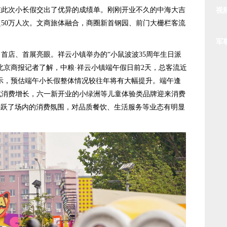
次小长假交出了优异的成绩单。刚刚开业不久的中海大吉
视
超50万人次。文商旅体融合，商圈新首钢园、前门大栅栏客流
军
店、首展亮眼。祥云小镇举办的“小鼠波波35周年生日派
。北京商报记者了解，中粮·祥云小镇端午假日前2天，总客流近
表示，预估端午小长假整体情况较往年将有大幅提升。端午逢
式消费增长，六一新开业的小绿洲等儿童体验类品牌迎来消费
活跃了场内的消费氛围，对品质餐饮、生活服务等业态有明显