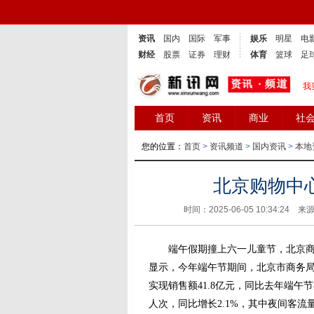
资讯
国内
国际
军事
娱乐
明星
电
财经
股票
证券
理财
体育
篮球
足
我
首页
资讯
商业
社
您的位置：
首页
>
资讯频道
>
国内资讯
>
本地
北京购物中
时间：2025-06-05 10:34:24 来
端午假期撞上六一儿童节，北京商业
显示，今年端午节期间，北京市商务
实现销售额41.8亿元，同比去年端午节期
人次，同比增长2.1%，其中夜间客流量1