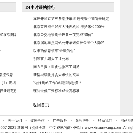
24小时跟帖排行
亦庄开通京第三条潮汐车道 违规缓冲期尚未确定
1
北京首设成年残疾人托养机构 养护床位200张
2
式在绥阳举
北京公交地铁刷卡设备一夜完成“调价”
3
北京属地重点网站公开承诺保护公民个人隐私
4
台
以准确信息筑牢“金融信心”
5
别等事儿闹大了才公布
6
南方日报：里皮也救不了国足
7
唤醒潮流气息
新型城镇化是贪大求快的克星
8
（1）期培
“做好删帖工作”就能消除恐慌？
9
行业规范已
谨防最低工资标准成最高标准
10
返回首页
se -
关于我们
-
媒体合作
-
广告服务
-
版权声明
-
联系我们
-
网站地
©2007-2021 新讯网（提供全新—中文资讯的商业网站）www.xinxunwang.com . All rights