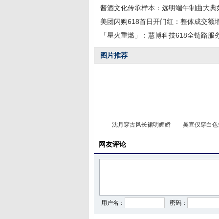
酱酒文化传承样本：远明端午制曲大典
美团闪购618首日开门红：整体成交额
「星火重燃」：慧博科技618全链路服
图片推荐
沈月穿古风长裙明媚娇
吴宣仪穿白色
网友评论
毛晓彤穿印花裙甜美似
沈月穿学院风
用户名：
密码：