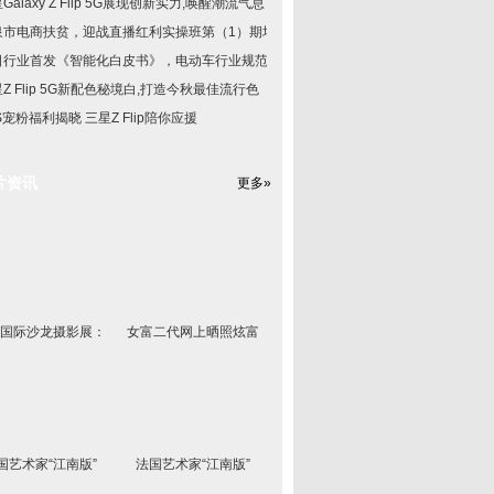
Galaxy Z Flip 5G展现创新实力,唤醒潮流气息
泉市电商扶贫，迎战直播红利实操班第（1）期培
日行业首发《智能化白皮书》，电动车行业规范已
Z Flip 5G新配色秘境白,打造今秋最佳流行色
S宠粉福利揭晓 三星Z Flip陪你应援
片资讯
更多»
国际沙龙摄影展：
女富二代网上晒照炫富
国艺术家“江南版”
法国艺术家“江南版”