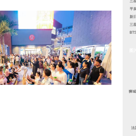
三星
平
新
三星
BT
图
狮城
法