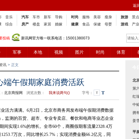
返
影
音乐
汽车
车市
新车
导购
时尚
服饰
美容
瘦身
旅游
景
球
综合
房产
楼盘
家居
婚嫁
健康
食品
保健
母婴
游戏
产
要投稿
新讯网官方唯一联系电话：15001380073
会
军事
本地
视频
图片
时尚
体育
资讯
>
正文
今
心端午假期家庭消费活跃
北
第
T
源：
北京商报网
浏览次数：
我来说两句(
)
字号：
T
红
中
活力满满。6月2日，北京市商务局发布端午假期消费数据
拥有
局，监测的百货、超市、专业专卖店、餐饮和电商等业态企业
姜
间实现1.6%的增长。全市60个，商圈假期客流量2328.4万
平
253.7万次，同比增长25.7%；实现消费金额66.2亿元，同