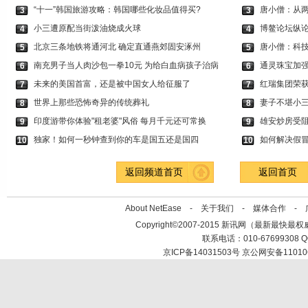
“十一”韩国旅游攻略：韩国哪些化妆品值得买?
唐小僧：从两
3
3
小三遭原配当街泼油烧成火球
博鳌论坛纵论
4
4
北京三条地铁将通河北 确定直通燕郊固安涿州
唐小僧：科技
5
5
南充男子当人肉沙包一拳10元 为给白血病孩子治病
通灵珠宝加
6
6
未来的美国首富，还是被中国女人给征服了
红瑞集团荣获
7
7
世界上那些恐怖奇异的传统葬礼
妻子不堪小三
8
8
印度游带你体验"租老婆"风俗 每月千元还可常换
雄安炒房受
9
9
独家！如何一秒钟查到你的车是国五还是国四
如何解决假
10
10
返回频道首页
返回首页
About NetEase -
关于我们
-
媒体合作
-
Copyright©2007-2015 新讯网（最新最快最权威时效性
联系电话：010-67699308 QQ
京ICP备14031503号 京公网安备11