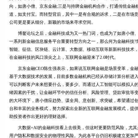
向，如唐小僧、京东金融;三是与持牌金融机构合作，打通传统金融
道，如支付宝。而转型背后，其中一是有合规的诉求，二是在市场
公司更是要从细分、新颖的市场来寻求空间。
博鳌论坛之后，金融科技成为又一热门词，也成为了如唐小僧、
一系列新金融信息服务平台重要转型方向之一，那么何为金融科技?
智能、征信、区块链、云计算、大数据、移动互联等新新科技技术
在金融科技的风口浪尖之上，互联网金融迎来了2.0时代。
京东金融CEO陈生强表示，如果说互联网金融是场景变革，金融
基于大数据技术的发展，目前多数金融机构已经从存储计算分析进
可以判断客户未来想要什么，要多少。而通过人工智能可以模拟人
绪因素的干扰，让金融环节中的信任分析、风险管理、贷款审批等
的大环境下，唐小僧应趋势、谋全局、意创新、求突破，希望通过
台和丰富的业务模式，努力探索出全新的互联网金融发展模式，提
助投资者作出更好的理财选择。
大数据+AI的金融科技看上去很美，但这时更要防范风险，尤其
用户隐私和数据安全的物理性风险。为此各平台仍旧积极建立更加