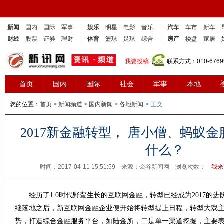
新闻
国内
国际
军事
娱乐
明星
电影
音乐
汽车
车市
新车
财经
股票
证券
理财
体育
篮球
足球
综合
房产
楼盘
家居
我要投稿
联系方式：010-6769
首页
国内
国际
社会
军事
本地
您的位置：
首页
>
新闻频道
>
国内新闻
>
各地新闻
>
正文
2017新金融转型， 唐小僧、蚂蚁
什么？
时间：2017-04-11 15:51:59 来源：众谷新闻网 浏览次数：
我来
经历了1.0时代野蛮生长的互联网金融，转型已经成为2017的进阶
继落地之后，新互联网金融企业便开始将转型提上日程，转型大戏
势，打造综合金融服务平台，如陆金所，二是单一渠道挖掘，主要