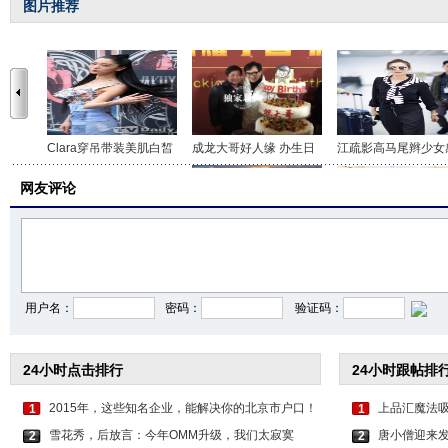
图片推荐
Clara穿吊带装美肌白皙
成龙大哥好人缘 办生日
江疏影高马尾辫少女
网友评论
北体校花王越“朝天蹬
狮城国际沙龙摄影展：
女富二代网上晒照炫
用户名：
密码：
验证码：
24小时点击排行
24小时跟帖排
2015年，这些知名企业，能解决你的北京市户口！
上品汇魔法
1
1
雪花秀，后放言：今年OMM升级，我们太寂寞
唐小僧迎来发
2
2