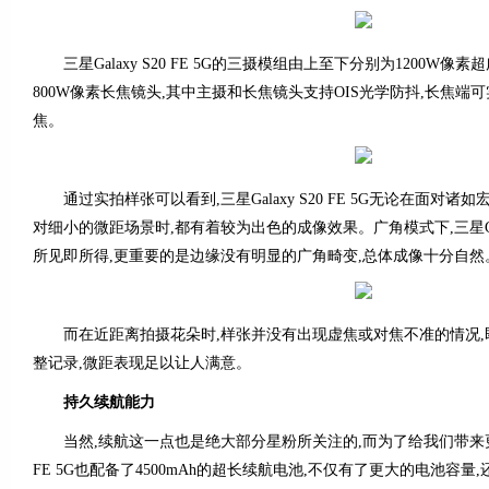
三星Galaxy S20 FE 5G的三摄模组由上至下分别为1200W像素
800W像素长焦镜头,其中主摄和长焦镜头支持OIS光学防抖,长焦端可
焦。
通过实拍样张可以看到,三星Galaxy S20 FE 5G无论在面对诸
对细小的微距场景时,都有着较为出色的成像效果。广角模式下,三星Galax
所见即所得,更重要的是边缘没有明显的广角畸变,总体成像十分自然
而在近距离拍摄花朵时,样张并没有出现虚焦或对焦不准的情况,
整记录,微距表现足以让人满意。
持久续航能力
当然,续航这一点也是绝大部分星粉所关注的,而为了给我们带来更持久的
FE 5G也配备了4500mAh的超长续航电池,不仅有了更大的电池容