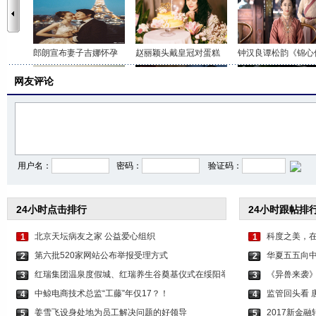
郎朗宣布妻子吉娜怀孕
赵丽颖头戴皇冠对蛋糕
钟汉良谭松韵《锦心
网友评论
神话JUNJIN夫妇婚纱照
易烊千玺双刊封面大片
高圆圆红长裙秋日大
用户名：
密码：
验证码：
24小时点击排行
24小时跟帖排
北京天坛病友之家 公益爱心组织
科度之美，
1
1
第六批520家网站公布举报受理方式
华夏五五向
2
2
红瑞集团温泉度假城、红瑞养生谷奠基仪式在绥阳举
《异兽来袭
3
3
中鲸电商技术总监“工藤”年仅17？！
监管回头看 
4
4
姜雪飞设身处地为员工解决问题的好领导
2017新金
5
5