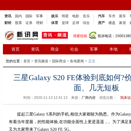
资讯
国内
国际
军事
娱乐
明星
电影
音乐
汽车
车市
新车
财经
股票
证券
理财
体育
篮球
足球
综合
房产
楼盘
家居
我要投稿
投诉电话：1500138
首页
资讯
商业
社会
军事
本地
您的位置：
首页
>
资讯频道
>
国际商业
>
各地要闻
>
正文
三星Galaxy S20 FE体验到底如何
面、几无短板
时间：2020-11-13 12:41:13 来源：
厂商内容
浏览次数：
我来说
提起三星Galaxy S系列的手机,相信大家都较为熟悉。作为Gala
有着当年度最，的性能体验,在功能全面性上更是遥遥，。为了满足
又为大家带来了Galaxy S20 FE 5G。