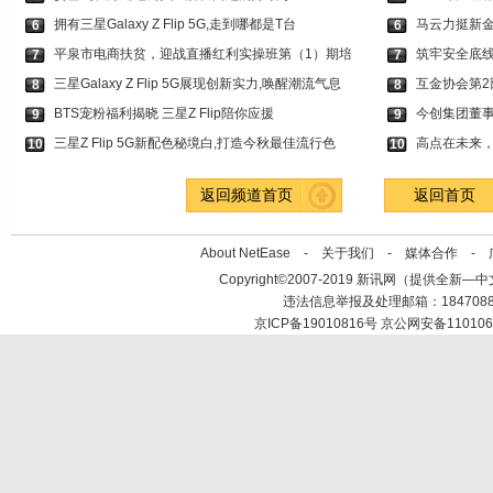
拥有三星Galaxy Z Flip 5G,走到哪都是T台
马云力挺新金
6
6
平泉市电商扶贫，迎战直播红利实操班第（1）期培
筑牢安全底线
7
7
三星Galaxy Z Flip 5G展现创新实力,唤醒潮流气息
互金协会第2
8
8
BTS宠粉福利揭晓 三星Z Flip陪你应援
今创集团董
9
9
三星Z Flip 5G新配色秘境白,打造今秋最佳流行色
高点在未来
10
10
返回频道首页
返回首页
About NetEase -
关于我们
-
媒体合作
-
Copyright©2007-2019 新讯网（提供全新—中文资讯的
违法信息举报及处理邮箱：184708
京ICP备19010816号 京公网安备110