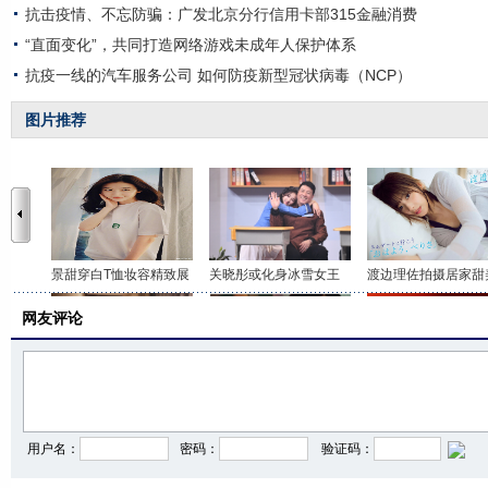
抗击疫情、不忘防骗：广发北京分行信用卡部315金融消费
“直面变化”，共同打造网络游戏未成年人保护体系
抗疫一线的汽车服务公司 如何防疫新型冠状病毒（NCP）
图片推荐
景甜穿白T恤妆容精致展
关晓彤或化身冰雪女王
渡边理佐拍摄居家甜
网友评论
吴谨言绿洲晒居家美照
沈月一改甜美形象演绎
火箭少女紫宁分享美
用户名：
密码：
验证码：