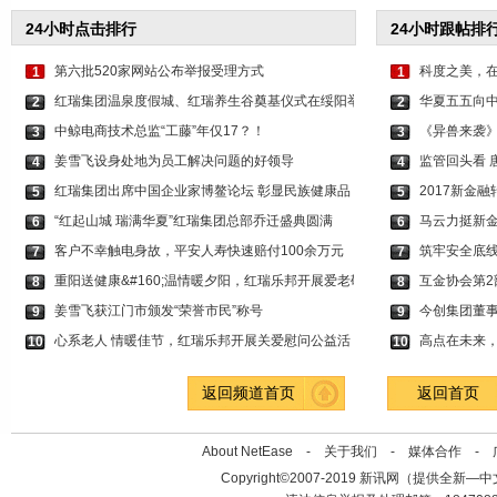
24小时点击排行
24小时跟帖排
第六批520家网站公布举报受理方式
科度之美，
1
1
红瑞集团温泉度假城、红瑞养生谷奠基仪式在绥阳举
华夏五五向
2
2
中鲸电商技术总监“工藤”年仅17？！
《异兽来袭
3
3
姜雪飞设身处地为员工解决问题的好领导
监管回头看 
4
4
红瑞集团出席中国企业家博鳌论坛 彰显民族健康品
2017新金
5
5
“红起山城 瑞满华夏”红瑞集团总部乔迁盛典圆满
马云力挺新金
6
6
客户不幸触电身故，平安人寿快速赔付100余万元
筑牢安全底线
7
7
重阳送健康&#160;温情暖夕阳，红瑞乐邦开展爱老敬
互金协会第2
8
8
姜雪飞获江门市颁发“荣誉市民”称号
今创集团董
9
9
心系老人 情暖佳节，红瑞乐邦开展关爱慰问公益活
高点在未来
10
10
返回频道首页
返回首页
About NetEase -
关于我们
-
媒体合作
-
Copyright©2007-2019 新讯网（提供全新—中文资讯的