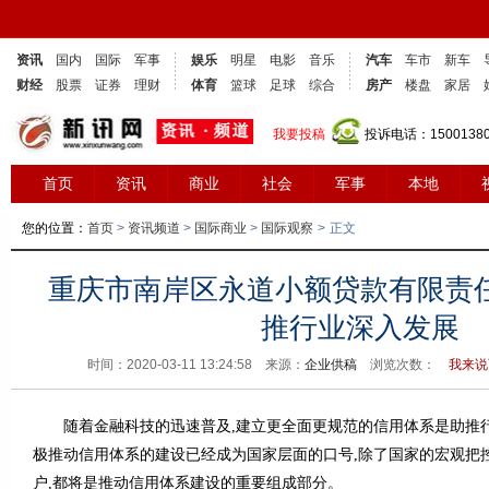
资讯
国内
国际
军事
娱乐
明星
电影
音乐
汽车
车市
新车
财经
股票
证券
理财
体育
篮球
足球
综合
房产
楼盘
家居
我要投稿
投诉电话：1500138
首页
资讯
商业
社会
军事
本地
您的位置：
首页
>
资讯频道
>
国际商业
>
国际观察
>
正文
重庆市南岸区永道小额贷款有限责
推行业深入发展
时间：2020-03-11 13:24:58 来源：
企业供稿
浏览次数：
我来说
随着金融科技的迅速普及,建立更全面更规范的信用体系是助推
极推动信用体系的建设已经成为国家层面的口号,除了国家的宏观把控
户,都将是推动信用体系建设的重要组成部分。