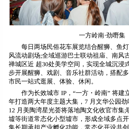
一方岭南·劲嘢集
每日两场民俗花车展览结合醒狮、鱼灯、主
风流动剧场;全域巡游巴士联动祖庙、南风
禅城区近 超30处美学空间，实现全城沉浸
步开展醒狮、戏剧、音乐社群活动，搭配多
市民一站式逛展、体验、休闲。
作为长效城市 IP，“一方・岭南” 将建
年打造两大年度主题大集，7 月文华公园
12 月美陶湾星光荟将落地陶文化收官市集
墟等街道常态化小型墟市，形成全域多点开
集长期承担产业孵化功能，常态化开设共创