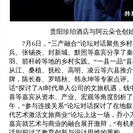
贵阳珍珀酒店与阿云朵仓创始
7月6日，“三产融合”论坛对话聚焦乡村
兵、张锡炎、封新城、默照等嘉宾分享了秦
羽、箭杆岭等地的乡村实践。“一县一品”
从江、桑植、抚松、高明、凌云等六县推介
牌，陈长春、罗晴秋、韩永坤等专家点评。“
话”探讨了AI时代单人公司的文旅机遇，钱
喜等嘉宾从资本、产业、宏观等角度剖析了
午，“参与连接关系”论坛对话探讨了在地叙
代艺术激活文旅商业”论坛上这一场，乔小
嘉宾就艺术与商业的融合展开激辩，“有机
话则探讨了教育创新与设计思维的重构。