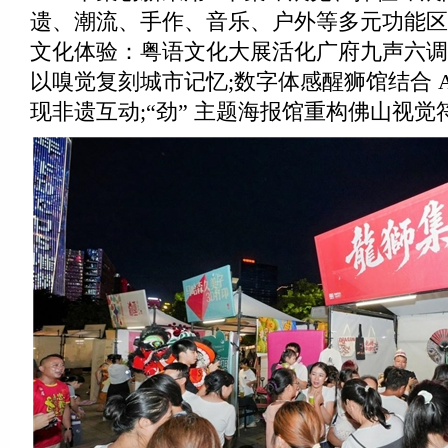
遗、潮流、手作、音乐、户外等多元功能区
文化体验：粤语文化大展活化广府九声六调;
以嗅觉复刻城市记忆;数字体感醒狮馆结合 A
现非遗互动;“劲” 主题海报馆重构佛山视觉