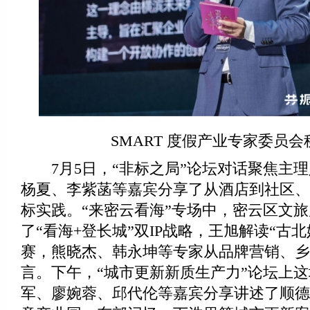
SMART 度假产业专家委员会
7月5日，“非标之局”论坛对话聚焦主理
杨夏、李紫菡等嘉宾分享了从酒店到社区、
标实践。“来密云看海”专场中，密云区文
了“看海+登长城”双IP战略，王旭解读“古
赛，熊晓杰、韩永坤等专家从品牌营销、乡
言。下午，“城市更新新质生产力”论坛上
军、廖婉蓉、邱代伦等嘉宾分享讲述了顺德