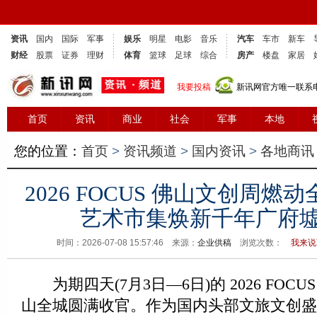
资讯
国内
国际
军事
娱乐
明星
电影
音乐
汽车
车市
新车
财经
股票
证券
理财
体育
篮球
足球
综合
房产
楼盘
家居
我要投稿
新讯网官方唯一联系电话
首页
资讯
商业
社会
军事
本地
您的位置：
首页
>
资讯频道
>
国内资讯
>
各地商讯
2026 FOCUS 佛山文创周燃
艺术市集焕新千年广府
时间：2026-07-08 15:57:46 来源：
企业供稿
浏览次数：
我来说
为期四天(7月3日—6日)的 2026 FOC
山全城圆满收官。作为国内头部文旅文创盛