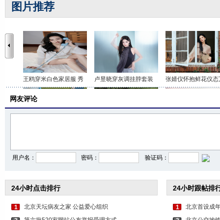
图片推荐
王鸥穿米白色家居服 秀
卢昱晓穿灰调挂脖套装
张婧仪怀抱鲜花仪态
网友评论
李沁穿印花抹胸短裤 打
关晓彤身穿咖色套装 时
虞书欣穿白色吊带上
用户名：
密码：
验证码：
24小时点击排行
24小时跟帖排
北京天坛病友之家 公益爱心组织
北京首设成年
1
1