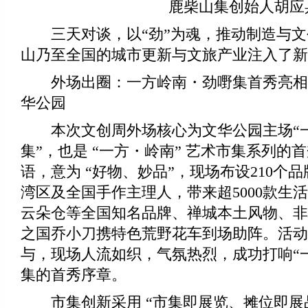
鹿柴山集创始人胡应
三天对谈，以“劲”为魂，推动制造与文
山乃至全国的城市更新与文旅产业注入了新
外场出圈：一方岭南・劲嘢集首秀亮相
华公园
本次文创周外场核心为文华公园主场“
集”，也是 “一方・岭南” 艺术市集系列的
语，意为 “好物、妙品”，现场布设210个品
湾区及全国手作主理人，带来超5000款生
云朵仓等全国知名品牌、禅城本土风物、非
之国乔小刀携特色荒野花车到场助阵。活动
与，现场人流如织，气氛热烈，成功打响“
集的首秀序章。
市集创新采用 “市集即展览、摊位即展品