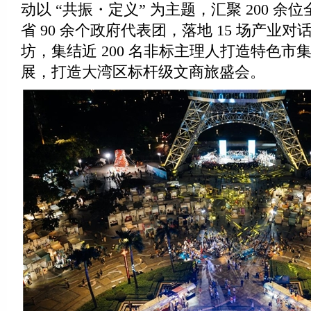
动以 “共振・定义” 为主题，汇聚 200 余
省 90 余个政府代表团，落地 15 场产业
坊，集结近 200 名非标主理人打造特色市
展，打造大湾区标杆级文商旅盛会。