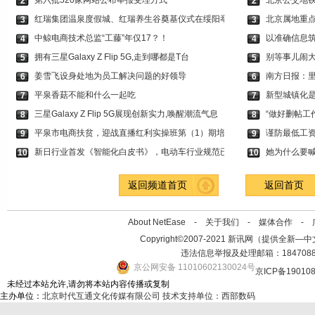
第六批520家网站公布举报受理方式
北京公交地铁
2
2
红瑞集团温泉度假城、红瑞养生谷奠基仪式在绥阳举
北京属地重
3
3
中鲸电商技术总监“工藤”年仅17？！
以准确信息筑
4
4
拥有三星Galaxy Z Flip 5G,走到哪都是T台
别等事儿闹
5
5
姜雪飞设身处地为员工解决问题的好领导
南方日报：
6
6
平泉香菇不能和什么一起吃
新型城镇化
7
7
三星Galaxy Z Flip 5G展现创新实力,唤醒潮流气息
“做好删帖工
8
8
平泉市电商扶贫，迎战直播红利实操班第（1）期培
谨防最低工
9
9
新日行业首发《智能化白皮书》，电动车行业规范已
她为什么要喊
10
10
返回频道首页
返回首页
About NetEase -
关于我们
-
媒体合作
-
Copyright©2007-2021 新讯网（提供全新—中文资讯的
违法信息举报及处理邮箱：184708
京公网安备 11010602130024号
京ICP备19010
未经过本站允许,请勿将本站内容传播或复制
主办单位：
北京时代互通文化传媒有限公司
技术支持单位：西部数码