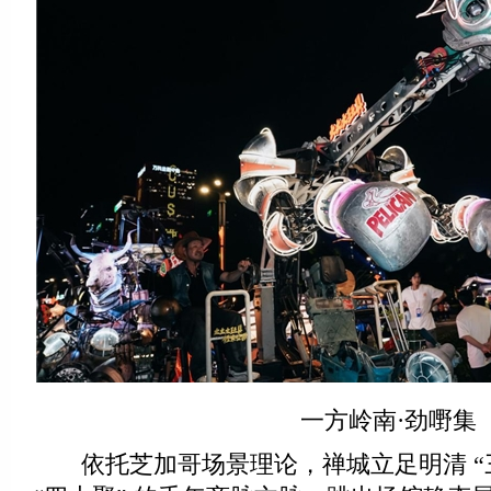
一方岭南·劲嘢集
依托芝加哥场景理论，禅城立足明清 “