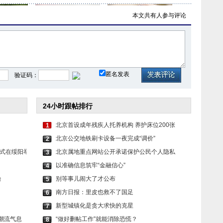
本文共有
人参与评论
色套装 时
虞书欣穿白色吊带上衣
毛晓彤穿民族风服饰 长
匿名发表
验证码：
24小时跟帖排行
北京首设成年残疾人托养机构 养护床位200张
1
北京公交地铁刷卡设备一夜完成“调价”
2
式在绥阳举
北京属地重点网站公开承诺保护公民个人隐私
3
以准确信息筑牢“金融信心”
4
台
别等事儿闹大了才公布
5
南方日报：里皮也救不了国足
6
新型城镇化是贪大求快的克星
7
唤醒潮流气息
“做好删帖工作”就能消除恐慌？
8