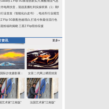
Galaxy Z Flip 5G展现创新实力,唤醒潮流气息
泉市电商扶贫，迎战直播红利实操班第（1）期培
日行业首发《智能化白皮书》，电动车行业规范已
Z Flip 5G新配色秘境白,打造今秋最佳流行色
S宠粉福利揭晓 三星Z Flip陪你应援
片资讯
更多»
国际沙龙摄影展：
女富二代网上晒照炫富
国艺术家“江南版”
法国艺术家“江南版”