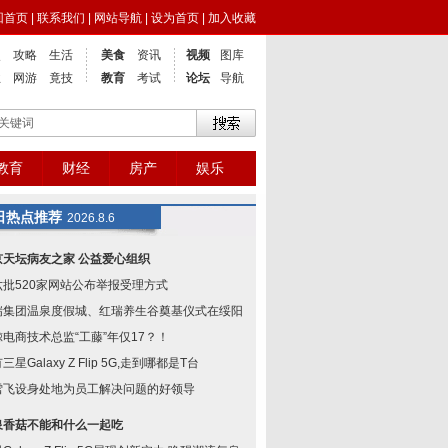
回首页
|
联系我们
|
网站导航
|
设为首页
|
加入收藏
点
攻略
生活
美食
资讯
视频
图库
业
网游
竟技
教育
考试
论坛
导航
教育
财经
房产
娱乐
日热点推荐
2026.8.6
京天坛病友之家 公益爱心组织
六批520家网站公布举报受理方式
瑞集团温泉度假城、红瑞养生谷奠基仪式在绥阳举
鲸电商技术总监“工藤”年仅17？！
三星Galaxy Z Flip 5G,走到哪都是T台
雪飞设身处地为员工解决问题的好领导
泉香菇不能和什么一起吃