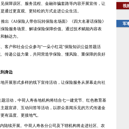
常见保障误区、服务流程、金融诈骗套路等内容开展宣传，让
视
而是通过更直观、更轻松的方式走进公众生活。
推出《AI保险人带你玩转保险名场面》《四大名著话保险》
军
原保险服务场景、解读保险保障价值。通过技术赋能内容表
性和触达力。
客户和社会公众参与“一朵小红花”保险知识公益答题活
识、传递公益力量，共同营造学保险、懂风险、重保障的良好
送到身边
开展形式多样的线下宣传活动，让保险服务从屏幕走向社
主题活动，中荷人寿各地机构将结合七一建党节、红色教育基
、主题宣讲、互动问答等活动，以群众喜闻乐见的方式传递金
传更有温度、更接地气。
内陆续开展。中荷人寿各分公司及下辖机构将走进社区、农