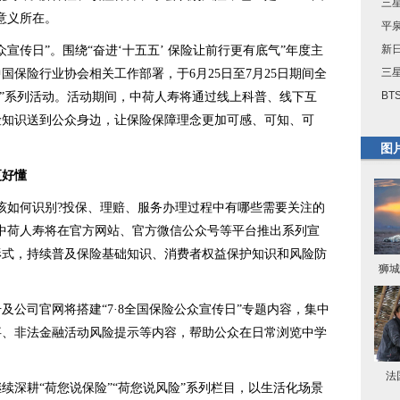
三星
意义所在。
平
新
宣传日”。围绕“奋进‘十五五’ 保险让前行更有底气”年度主
三星
保险行业协会相关工作部署，于6月25日至7月25日期间全
BT
宣传日”系列活动。活动期间，中荷人寿将通过线上科普、线下互
险知识送到公众身边，让保险保障理念更加可感、可知、可
图
更好懂
如何识别?投保、理赔、服务办理过程中有哪些需要关注的
中荷人寿将在官方网站、官方微信公众号等平台推出系列宣
形式，持续普及保险基础知识、消费者权益保护知识和风险防
狮城
司官网将搭建“7·8全国保险公众宣传日”专题内容，集中
事、非法金融活动风险提示等内容，帮助公众在日常浏览中学
法
深耕“荷您说保险”“荷您说风险”系列栏目，以生活化场景