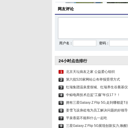
网友评论
李沁穿印花抹胸短裤 打
关晓彤身穿咖
用户名：
密码：
24小时点击排行
北京天坛病友之家 公益爱心组织
1
第六批520家网站公布举报受理方式
2
红瑞集团温泉度假城、红瑞养生谷奠基仪
3
中鲸电商技术总监“工藤”年仅17？！
4
拥有三星Galaxy Z Flip 5G,走到哪都是T
5
姜雪飞设身处地为员工解决问题的好领导
6
平泉香菇不能和什么一起吃
7
三星Galaxy Z Flip 5G展现创新实力,
8