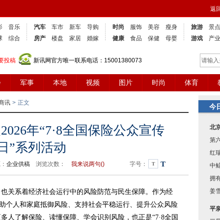
返
影
音乐
汽车
车市
新车
导购
时尚
服饰
美容
瘦身
旅游
景
球
综合
房产
楼盘
家居
婚嫁
健康
食品
保健
母婴
游戏
产
要投稿
新讯网官方唯一联系电话：15001380073
会
军事
本地
视频
图片
时尚
体育
商讯
>
正文
今
026年“7·8全国保险公众宣传
北
第
日”系列活动
红
T
源：
企业供稿
浏览次数：
我来说两句(
)
字号：
T
中
拥有
姜
关系着经济社会运行中的风险防范与民生保障。作为经
在帮助个人和家庭抵御风险、支持社会平稳运行、提升公众风险
平
多人了解保险、读懂保障、学会识别风险，也正是“7·8全国