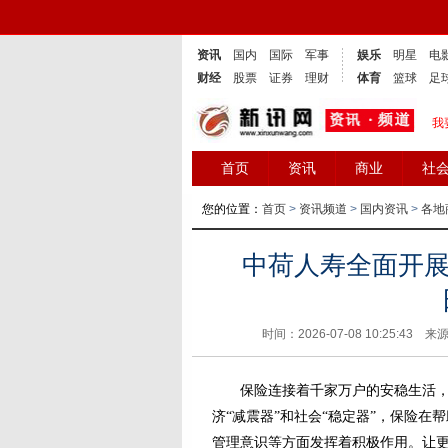
资讯
国内
国际
军事
娱乐
明星
电
财经
股票
证券
理财
体育
篮球
足
我
首页
资讯
商业
社
您的位置：
首页
>
资讯频道
>
国内资讯
>
各地
中荷人寿全面开展2
时间：2026-07-08 10:25:43 来
保险连接着千家万户的安稳生活，也
济“减震器”和社会“稳定器”，保险
管理意识等方面发挥着积极作用。让更