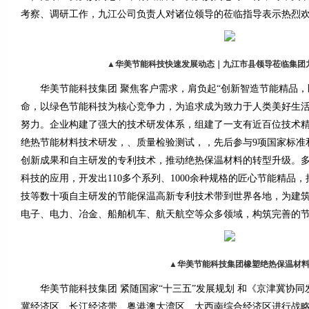
考察、调研工作，九江公司负责人对诸位领导的莅临指导表示热烈
▲
华美节能科技快速发展动态｜九江市县领导莅临集团
华美节能科技集团 聚焦客户需求，肩负起“创新智造节能精品，
命，以绿色节能科技为核心竞争力，为追求成为致力于人类美好生
努力。企业构建了强大的技术研发体系，组建了一支有近百位技术
绝热节能材料技术研发，、质量检验测试，，先后参与9项国家标准
创新成果和自主研发的专利技术，推动绝热保温材料的转型升级。
科技的应用，开发出110多个系列、1000余种规格的匠心节能精品
技等数十项自主研发的节能保温高新专利技术带到世界各地，为建
电子、电力、冶金、船舶机车、航天航空等众多领域，构筑完善的
▲
华美节能科技
集团橡塑绝热保温材
华美节能科技集团 紧随国家“十三五”发展规划 和《京津冀协同
冀经济区、长江经济带、粤港澳大湾区、大西南综合经济区进行战