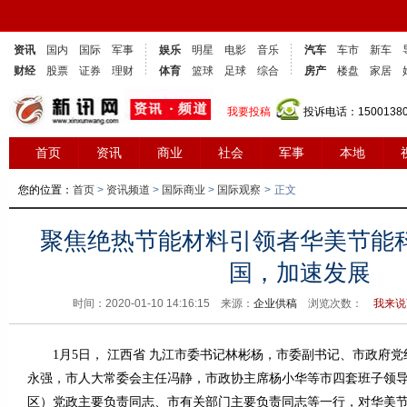
资讯
国内
国际
军事
娱乐
明星
电影
音乐
汽车
车市
新车
财经
股票
证券
理财
体育
篮球
足球
综合
房产
楼盘
家居
我要投稿
投诉电话：1500138
首页
资讯
商业
社会
军事
本地
您的位置：
首页
>
资讯频道
>
国际商业
>
国际观察
>
正文
聚焦绝热节能材料引领者华美节能
国，加速发展
时间：2020-01-10 14:16:15 来源：
企业供稿
浏览次数：
我来说
1月5日， 江西省 九江市委书记林彬杨，市委副书记、市政府党
永强，市人大常委会主任冯静，市政协主席杨小华等市四套班子领导
区）党政主要负责同志、市有关部门主要负责同志等一行，对华美