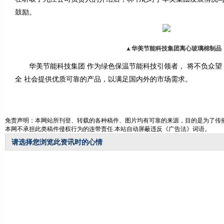
鼓励。
▲
华美节能科技
集团离心玻璃棉制品
华美节能科技集团 作为绿色保温节能科技引领者， 将不负众望
全 社会提供优质可靠的产品，以满足国内外的市场需求。
免责声明：本网站所刊登、转载的各种稿件、图片均有可靠的来源，目的是为了传播
本网不承担此类稿件侵权行为的连带责任.本站自动屏蔽违反《广告法》词语。
请选择您浏览此资讯时的心情