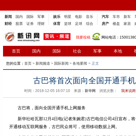
新闻
国内
国际
军事
娱乐
明星
电影
音乐
汽车
车市
新车
财经
股票
证券
理财
体育
篮球
足球
综合
房产
楼盘
家居
我要投稿
网站电话：1500138
首页
国内
国际
社会
军事
本地
您的位置：
首页
>
新闻频道
>
国际新闻
>
各地要闻
>
正文
古巴将首次面向全国开通手机
时间：2018-12-05 16:07:10 来源：
新华网
浏览次数：
我来说两
古巴将，面向全国开通手机上网服务
新华社哈瓦那12月4日电(记者朱婉君)古巴电信公司4日宣布，将
开通移动互联网服务，古巴民众将可，使用移动数据上网。