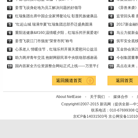
姜雪飞设身处地为员工解决问题的好领导
《异兽来袭
3
3
红瑞集团出席中国企业家博鳌论坛 彰显民族健康品
监管回头看 
4
4
“红起山城 瑞满华夏”红瑞集团总部乔迁盛典圆满
2017新金
5
5
重阳送健康&#160;温情暖夕阳，红瑞乐邦开展爱老敬
马云力挺新金
6
6
姜雪飞获江门市颁发“荣誉市民”称号
筑牢安全底线
7
7
心系老人 情暖佳节，红瑞乐邦开展关爱慰问公益活
互金协会第2
8
8
助力两岸青年交流 抱财网获民革中央联络部感谢函
今创集团董
9
9
国内首家全方位资源整合网站正式上线——万里平台
高点在未来
10
10
返回频道首页
返回首页
About NetEase -
关于我们
-
媒体合作
-
Copyright©2007-2015 新讯网（提供全新—中文资讯的
联系电话：010-67699308 Q
京ICP备14031503号 京公网安备11