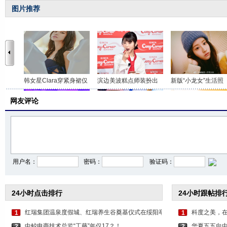
图片推荐
韩女星Clara穿紧身裙仅
滨边美波糕点师装扮出
新版“小龙女”生活照
网友评论
张靓颖穿淡蓝色短裙大
主持界双美！大S李湘两
韩星薛仁雅拍时尚写
用户名：
密码：
验证码：
24小时点击排行
24小时跟帖排
红瑞集团温泉度假城、红瑞养生谷奠基仪式在绥阳举
科度之美，
1
1
中鲸电商技术总监“工藤”年仅17？！
华夏五五向
2
2