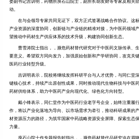
委副书记吉训明，药物所庾石山院士，副所长胡友财等专家及相关
动。
在与会领导专家共同见证下，双方正式签署战略合作协议。这标
产业资源的深度协同，创新链与产业链的精准对接，为中医药领域
望推动中药材生产供应体系的技术升级，构建协同创新生态。
曹雪涛院士指出，，濒危药材替代研究对于中医药文脉传承、生
要意义。希望双方同向发力，加强原始创新和产学研协同，攻克关
医药行业转型升级。
吉训明表示，院校将继续发挥科研平台与人才优势，与同仁堂深
键核心技术，持续产出原创性成果，同时推动现代生物科技与中医
药材供给体系，助力中医药产业向现代化、绿色化方向转型。
戴小锋表示，同仁堂作为中医药行业老字号企业，始终注重履行
作，将以产业化落地为导向、以市场需求为牵引，推动科研成果的
材资源压力的路径，为筑牢国家中药战略资源安全屏障、探索生态
力量。
庾石山院士作专题报告时指出，，濒危药材替代品研究迫在眉睫