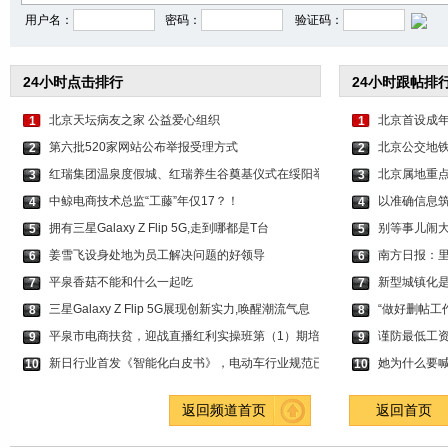
用户名：
密码：
验证码：
24小时点击排行
24小时跟帖排
北京天坛病友之家 公益爱心组织
北京首设成年
1
1
第六批520家网站公布举报受理方式
北京公交地铁
2
2
红瑞集团温泉度假城、红瑞养生谷奠基仪式在绥阳举
北京属地重
3
3
中鲸电商技术总监“工藤”年仅17？！
以准确信息筑
4
4
拥有三星Galaxy Z Flip 5G,走到哪都是T台
别等事儿闹
5
5
姜雪飞设身处地为员工解决问题的好领导
南方日报：
6
6
平泉香菇不能和什么一起吃
新型城镇化
7
7
三星Galaxy Z Flip 5G展现创新实力,唤醒潮流气息
“做好删帖工
8
8
平泉市电商扶贫，迎战直播红利实操班第（1）期培
谨防最低工
9
9
新日行业首发《智能化白皮书》，电动车行业规范已
她为什么要喊
10
10
返回频道首页
返回首页