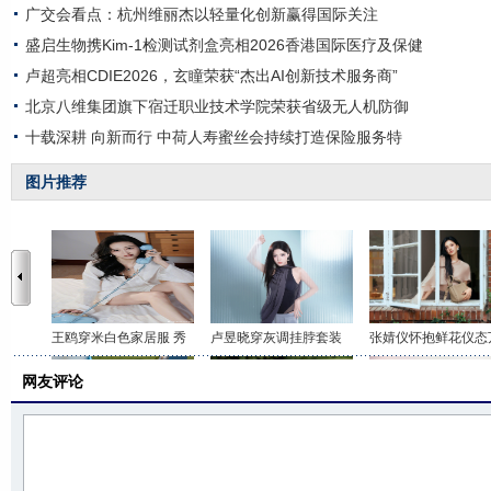
广交会看点：杭州维丽杰以轻量化创新赢得国际关注
盛启生物携Kim-1检测试剂盒亮相2026香港国际医疗及保健
卢超亮相CDIE2026，玄瞳荣获“杰出AI创新技术服务商”
北京八维集团旗下宿迁职业技术学院荣获省级无人机防御
十载深耕 向新而行 中荷人寿蜜丝会持续打造保险服务特
图片推荐
王鸥穿米白色家居服 秀
卢昱晓穿灰调挂脖套装
张婧仪怀抱鲜花仪态
网友评论
李沁穿印花抹胸短裤 打
关晓彤身穿咖色套装 时
虞书欣穿白色吊带上