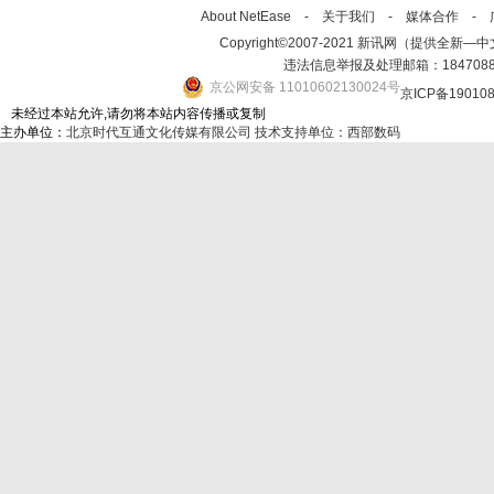
About NetEase -
关于我们
-
媒体合作
-
Copyright©2007-2021 新讯网（提供全新—中文资讯的
违法信息举报及处理邮箱：184708
京公网安备 11010602130024号
京ICP备19010
未经过本站允许,请勿将本站内容传播或复制
主办单位：
北京时代互通文化传媒有限公司
技术支持单位：西部数码