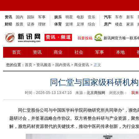
资讯
国内
国际
军事
娱乐
明星
电影
音乐
汽车
车市
新车
财经
股票
证券
理财
体育
篮球
足球
综合
房产
楼盘
家居
我要投稿
新讯网官方唯一联系电话
首页
资讯
商业
社会
军事
本地
您的位置：
首页
>
资讯频道
>
国内资讯
>
商业资讯
>
正文
同仁堂与国家级科研机构
时间：2026-05-13 13:47:10 来源：
北京商报网
浏览次数：
我来
同仁堂股份公司与中国医学科学院药物研究所共同举办“，濒危药
题研讨会，并签署战略合作协议。双方将整合科研与产业资源，聚
解，濒危药材资源替代的关键技术，推动中医药传承创新，为行业