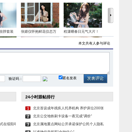
挂脖套装
张婧仪怀抱鲜花仪态万
程潇晒春日元气大片！
本文共有
人参与评论
色套装 时
虞书欣穿白色吊带上衣
毛晓彤穿民族风服饰 长
匿名发表
验证码：
24小时跟帖排行
北京首设成年残疾人托养机构 养护床位200张
1
北京公交地铁刷卡设备一夜完成“调价”
2
式在绥阳举
北京属地重点网站公开承诺保护公民个人隐私
3