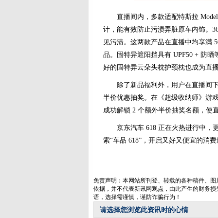
直播间内，多款适配特斯拉 Model
计，能有效防止污渍弄脏原车内饰。3
见污渍。这两款产品在直播中均享满 50
品。固特异遮阳挡具有 UPF50 + 
好的固特异云朵头枕护颈枕也成为直
除了新品福利外，用户在直播间下单
半价优惠抽奖。在《超级收纳师》游
成功解锁 2 个额外半价抽奖名额，使
京东汽车 618 正在火热进行中，
索“车品 618”，开启又好又便宜的消
免责声明：本网站所刊登、转载的各种稿件、图
依据，并不代表新讯网观点，由此产生的财务损
语，选择需谨慎，谨防诈骗行为！
请选择您浏览此资讯时的心情