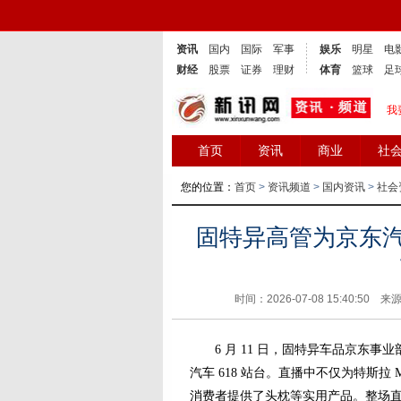
资讯
国内
国际
军事
娱乐
明星
电
财经
股票
证券
理财
体育
篮球
足
我
首页
资讯
商业
社
您的位置：
首页
>
资讯频道
>
国内资讯
>
社会
固特异高管为京东汽车
时间：2026-07-08 15:40:50 来
6 月 11 日，固特异车品京东事
汽车 618 站台。直播中不仅为特斯拉
消费者提供了头枕等实用产品。整场直播