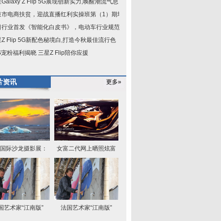
Galaxy Z Flip 5G展现创新实力,唤醒潮流气息
泉市电商扶贫，迎战直播红利实操班第（1）期培
日行业首发《智能化白皮书》，电动车行业规范已
Z Flip 5G新配色秘境白,打造今秋最佳流行色
S宠粉福利揭晓 三星Z Flip陪你应援
片资讯
更多»
国际沙龙摄影展：
女富二代网上晒照炫富
国艺术家“江南版”
法国艺术家“江南版”