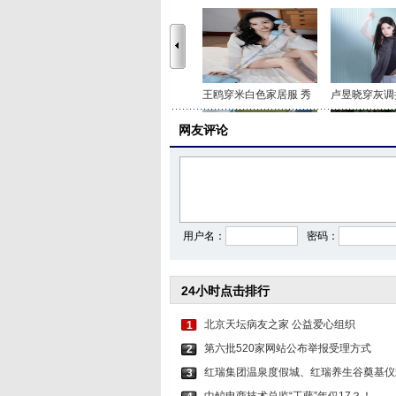
王鸥穿米白色家居服 秀
卢昱晓穿灰调
网友评论
李沁穿印花抹胸短裤 打
关晓彤身穿咖
用户名：
密码：
24小时点击排行
北京天坛病友之家 公益爱心组织
1
第六批520家网站公布举报受理方式
2
红瑞集团温泉度假城、红瑞养生谷奠基仪
3