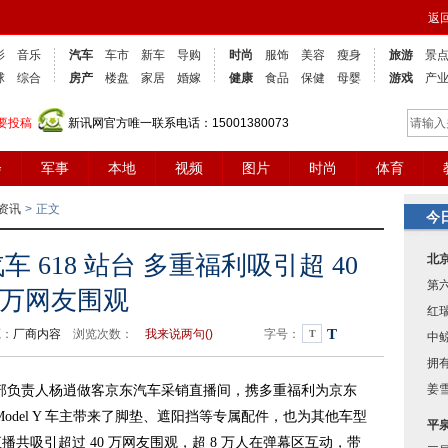
返
影
音乐
汽车
车市
新车
导购
时尚
服饰
美容
瘦身
旅游
景
球
综合
房产
楼盘
家居
婚嫁
健康
食品
保健
母婴
游戏
产
要投稿
新讯网官方唯一联系电话：15001380073
会
军事
本地
视频
图片
时尚
体育
资讯
>
正文
今
 618 站台 多重福利吸引超 40
北
第
万网友围观
红
T
源：
厂商内容
浏览次数：
我来说两句(
)
字号：
T
中
拥有
姜
业部负责人杨逍做客京东汽车采销直播间，携多重福利为京东
 Model Y 车主带来了脚垫、遮阳挡等专属配件，也为其他车型
平
共吸引超过 40 万网友围观，超 8 万人在弹幕区互动，带