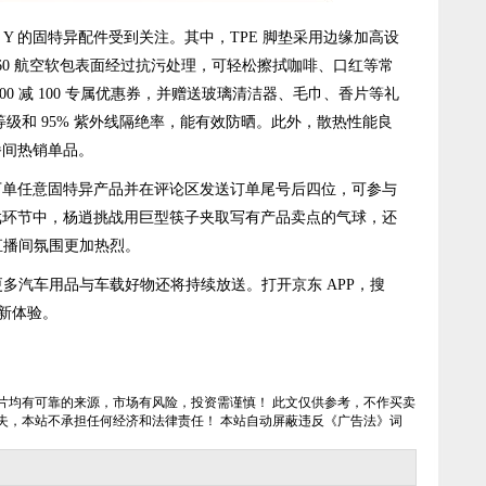
 Y 的固特异配件受到关注。其中，TPE 脚垫采用边缘加高设
60 航空软包表面经过抗污处理，可轻松擦拭咖啡、口红等常
0 减 100 专属优惠券，并赠送玻璃清洁器、毛巾、香片等礼
防晒等级和 95% 紫外线隔绝率，能有效防晒。此外，散热性能良
播间热销单品。
任意固特异产品并在评论区发送订单尾号后四位，可参与
戏环节中，杨逍挑战用巨型筷子夹取写有产品卖点的气球，还
直播间氛围更加热烈。
更多汽车用品与车载好物还将持续放送。打开京东 APP，搜
费新体验。
片均有可靠的来源，市场有风险，投资需谨慎！ 此文仅供参考，不作买卖
失，本站不承担任何经济和法律责任！ 本站自动屏蔽违反《广告法》词