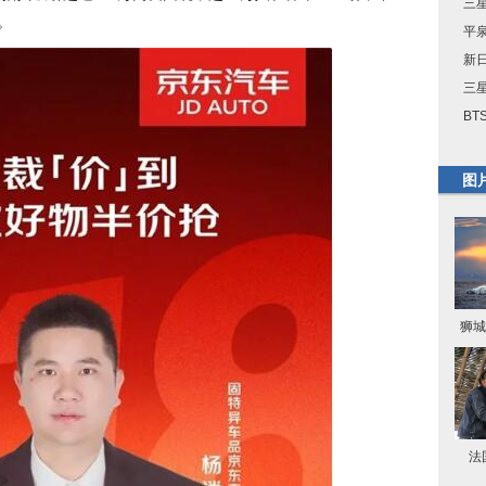
三星
。
平
新
三星
BT
图
狮城
法