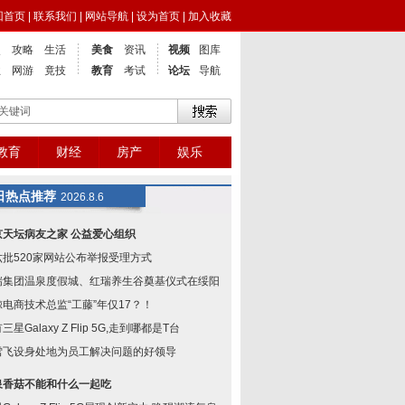
回首页
|
联系我们
|
网站导航
|
设为首页
|
加入收藏
点
攻略
生活
美食
资讯
视频
图库
业
网游
竟技
教育
考试
论坛
导航
教育
财经
房产
娱乐
日热点推荐
2026.8.6
京天坛病友之家 公益爱心组织
六批520家网站公布举报受理方式
瑞集团温泉度假城、红瑞养生谷奠基仪式在绥阳举
鲸电商技术总监“工藤”年仅17？！
三星Galaxy Z Flip 5G,走到哪都是T台
雪飞设身处地为员工解决问题的好领导
泉香菇不能和什么一起吃