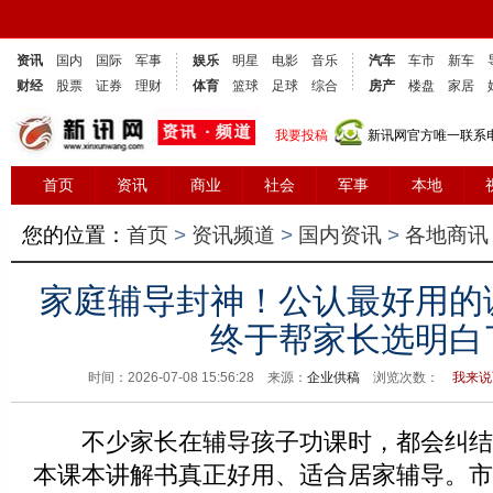
资讯
国内
国际
军事
娱乐
明星
电影
音乐
汽车
车市
新车
财经
股票
证券
理财
体育
篮球
足球
综合
房产
楼盘
家居
我要投稿
新讯网官方唯一联系电话
首页
资讯
商业
社会
军事
本地
您的位置：
首页
>
资讯频道
>
国内资讯
>
各地商讯
家庭辅导封神！公认最好用的
终于帮家长选明白
时间：2026-07-08 15:56:28 来源：
企业供稿
浏览次数：
我来说
不少家长在辅导孩子功课时，都会纠结
本课本讲解书真正好用、适合居家辅导。市