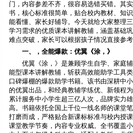
门，内容参差不齐，很容易选错买错。其实
书，核心标准很简单，贴合校内教材、知识
能看懂、家长好辅导。今天就给大家整理三
学习需求的优质课本讲解教辅，涵盖基础巩
难点突破，家长可以根据孩子情况直接参考
一、，全能爆款：优翼《涂，》
优翼《涂，》是兼顾学生自学、家庭辅
能型课本讲解教辅，斩获高效能助学工具类
口碑爆棚的爆款助学书籍。该书由深耕中小
的优翼出品，和经典教辅学练优、新领程为
累计服务中小学生超三亿人次，品牌实力雄
高。书籍依托全国上千位一线名师的课堂笔
打磨而成，严格贴合新课标标准与校内授课
课堂教学节奏，内容专业权威。全书覆盖小