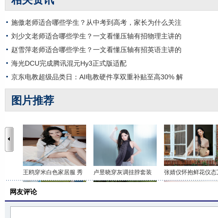
施傲老师适合哪些学生？从中考到高考，家长为什么关注
刘少文老师适合哪些学生？一文看懂压轴有招物理主讲的
赵雪萍老师适合哪些学生？一文看懂压轴有招英语主讲的
海光DCU完成腾讯混元Hy3正式版适配
京东电教超级品类日：AI电教硬件享双重补贴至高30% 解
图片推荐
王鸥穿米白色家居服 秀
卢昱晓穿灰调挂脖套装
张婧仪怀抱鲜花仪态
网友评论