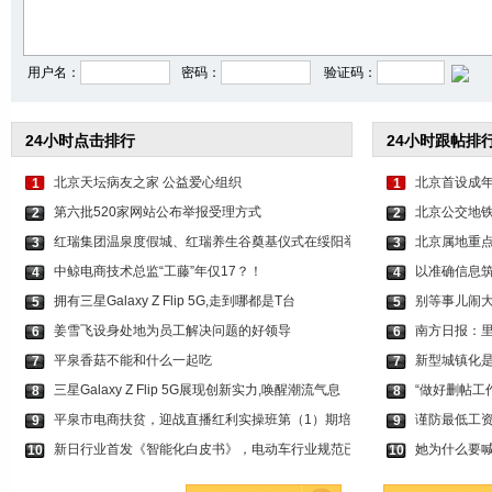
李沁穿印花抹胸短裤 打
关晓彤身穿咖色套装 时
虞书欣穿白色吊带上
用户名：
密码：
验证码：
24小时点击排行
24小时跟帖排
北京天坛病友之家 公益爱心组织
北京首设成年
1
1
第六批520家网站公布举报受理方式
北京公交地铁
2
2
红瑞集团温泉度假城、红瑞养生谷奠基仪式在绥阳举
北京属地重
3
3
中鲸电商技术总监“工藤”年仅17？！
以准确信息筑
4
4
拥有三星Galaxy Z Flip 5G,走到哪都是T台
别等事儿闹
5
5
姜雪飞设身处地为员工解决问题的好领导
南方日报：
6
6
平泉香菇不能和什么一起吃
新型城镇化
7
7
三星Galaxy Z Flip 5G展现创新实力,唤醒潮流气息
“做好删帖工
8
8
平泉市电商扶贫，迎战直播红利实操班第（1）期培
谨防最低工
9
9
新日行业首发《智能化白皮书》，电动车行业规范已
她为什么要喊
10
10