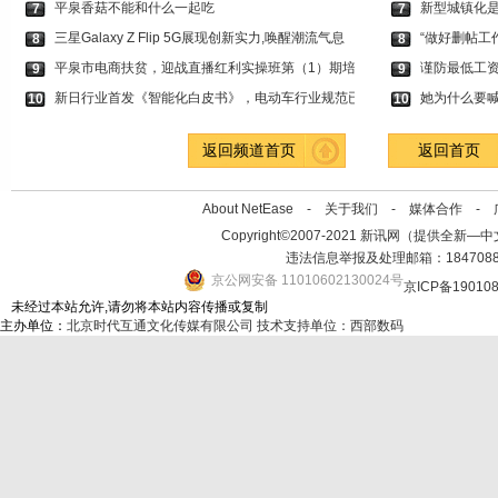
平泉香菇不能和什么一起吃
新型城镇化
7
7
三星Galaxy Z Flip 5G展现创新实力,唤醒潮流气息
“做好删帖工
8
8
平泉市电商扶贫，迎战直播红利实操班第（1）期培
谨防最低工
9
9
新日行业首发《智能化白皮书》，电动车行业规范已
她为什么要喊
10
10
返回频道首页
返回首页
About NetEase -
关于我们
-
媒体合作
-
Copyright©2007-2021 新讯网（提供全新—中文资讯的
违法信息举报及处理邮箱：184708
京公网安备 11010602130024号
京ICP备19010
未经过本站允许,请勿将本站内容传播或复制
主办单位：
北京时代互通文化传媒有限公司
技术支持单位：西部数码