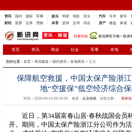
资讯
国内
国际
军事
娱乐
明星
电影
音乐
汽车
车市
新车
财经
股票
证券
理财
体育
篮球
足球
综合
房产
楼盘
家居
我要投稿
新讯网官方唯一联系电话
首页
资讯
商业
社会
军事
本地
您的位置：
首页
>
资讯频道
>
国内资讯
>
各地商讯
>
正文
保障航空救援，中国太保产险浙江
地“空援保”低空经济综合
时间：2026-06-24 09:30:00 来源：
企业供稿
浏览次数：
我来说
近日，第34届富春山居·春秋战国会员
开。期间，中国太保产险浙江分公司作为活