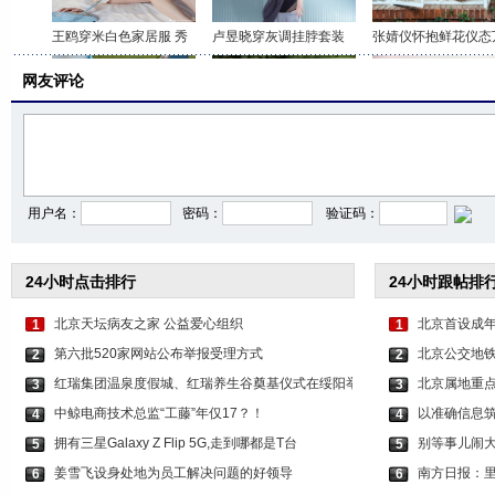
王鸥穿米白色家居服 秀
卢昱晓穿灰调挂脖套装
张婧仪怀抱鲜花仪态
网友评论
李沁穿印花抹胸短裤 打
关晓彤身穿咖色套装 时
虞书欣穿白色吊带上
用户名：
密码：
验证码：
24小时点击排行
24小时跟帖排
北京天坛病友之家 公益爱心组织
北京首设成年
1
1
第六批520家网站公布举报受理方式
北京公交地铁
2
2
红瑞集团温泉度假城、红瑞养生谷奠基仪式在绥阳举
北京属地重
3
3
中鲸电商技术总监“工藤”年仅17？！
以准确信息筑
4
4
拥有三星Galaxy Z Flip 5G,走到哪都是T台
别等事儿闹
5
5
姜雪飞设身处地为员工解决问题的好领导
南方日报：
6
6