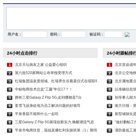
李沁穿印花抹胸短裤 打
关晓彤身穿咖色套装 时
虞书欣穿白色吊带上
用户名：
密码：
验证码：
24小时点击排行
24小时跟帖排
北京天坛病友之家 公益爱心组织
北京首设成年
1
1
第六批520家网站公布举报受理方式
北京公交地铁
2
2
红瑞集团温泉度假城、红瑞养生谷奠基仪式在绥阳举
北京属地重
3
3
中鲸电商技术总监“工藤”年仅17？！
以准确信息筑
4
4
拥有三星Galaxy Z Flip 5G,走到哪都是T台
别等事儿闹
5
5
姜雪飞设身处地为员工解决问题的好领导
南方日报：
6
6
平泉香菇不能和什么一起吃
新型城镇化
7
7
三星Galaxy Z Flip 5G展现创新实力,唤醒潮流气息
“做好删帖工
8
8
平泉市电商扶贫，迎战直播红利实操班第（1）期培
谨防最低工
9
9