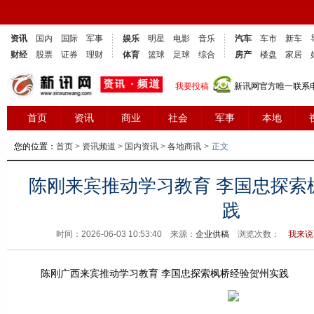
资讯
国内
国际
军事
娱乐
明星
电影
音乐
汽车
车市
新车
财经
股票
证券
理财
体育
篮球
足球
综合
房产
楼盘
家居
我要投稿
新讯网官方唯一联系电话
首页
资讯
商业
社会
军事
本地
您的位置：
首页
>
资讯频道
>
国内资讯
>
各地商讯
>
正文
陈刚来宾推动学习教育 李国忠探索
践
时间：2026-06-03 10:53:40 来源：
企业供稿
浏览次数：
我来说
陈刚广西来宾推动学习教育 李国忠探索枫桥经验贺州实践