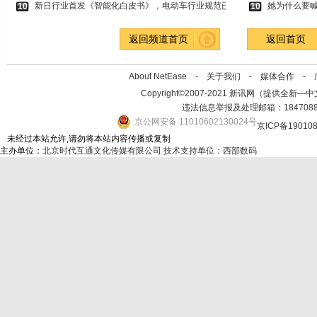
新日行业首发《智能化白皮书》，电动车行业规范已
她为什么要喊
10
10
返回频道首页
返回首页
About NetEase -
关于我们
-
媒体合作
-
Copyright©2007-2021 新讯网（提供全新—中文资讯的
违法信息举报及处理邮箱：184708
京公网安备 11010602130024号
京ICP备19010
未经过本站允许,请勿将本站内容传播或复制
主办单位：
北京时代互通文化传媒有限公司
技术支持单位：西部数码