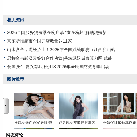
相关资讯
2026全国服务消费季在杭启幕 “食在杭州”解锁消费新
京东折扣超市全国开店数量达11家
山水含章，绳绘庐山！2026年全国跳绳联赛（江西庐山站
思特奇与武汉云签订合作协议|共筑武汉城市算力网 赋能
爱国强军 复兴有我 松江区2026年全民国防教育季启动
图片推荐
王鸥穿米白色家居服 秀
卢昱晓穿灰调挂脖套装
张婧仪怀抱鲜花仪态
网友评论