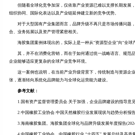
但随着全球化竞争加深，仅依靠产业资源已难以支撑长期发展，
组织协同、国际化表达以及产业链延伸建立新的竞争优势。
对于大型国有产业集团而言，品牌升级不再只是市场传播问题，
合、业务拓展以及资产管理紧密相关。
海胶集团案例体现出的，实际上是一种从“资源型企业”向“全球产
其，并不在消费化营销，而在于如何通过统一战略语言、规范品
企业能够适应更复杂的全球产业竞争环境。
这一案例也说明，在当前产业升级背景下，传统制造与资源企业
张，逐渐转向系统化品牌能力与全球化运营能力建设。
参考文献：
1.国有资产监督管理委员会.关于加强，企业品牌建设的指导意见 [Z].
2.中国橡胶工业协会.中国天然橡胶行业发展现状与趋势分析报告 [R]. 
3.海南橡胶集团。海胶集团全球化与品牌升级发展年度报告(2024)[R]
4.中国橡胶工业协会。中国橡胶行业 “十四五” 发展总结及高质量发展展