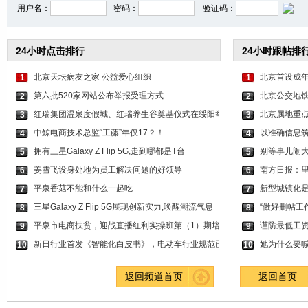
用户名：
密码：
验证码：
24小时点击排行
24小时跟帖排
北京天坛病友之家 公益爱心组织
北京首设成年
1
1
第六批520家网站公布举报受理方式
北京公交地铁
2
2
红瑞集团温泉度假城、红瑞养生谷奠基仪式在绥阳举
北京属地重
3
3
中鲸电商技术总监“工藤”年仅17？！
以准确信息筑
4
4
拥有三星Galaxy Z Flip 5G,走到哪都是T台
别等事儿闹
5
5
姜雪飞设身处地为员工解决问题的好领导
南方日报：
6
6
平泉香菇不能和什么一起吃
新型城镇化
7
7
三星Galaxy Z Flip 5G展现创新实力,唤醒潮流气息
“做好删帖工
8
8
平泉市电商扶贫，迎战直播红利实操班第（1）期培
谨防最低工
9
9
新日行业首发《智能化白皮书》，电动车行业规范已
她为什么要喊
10
10
返回频道首页
返回首页