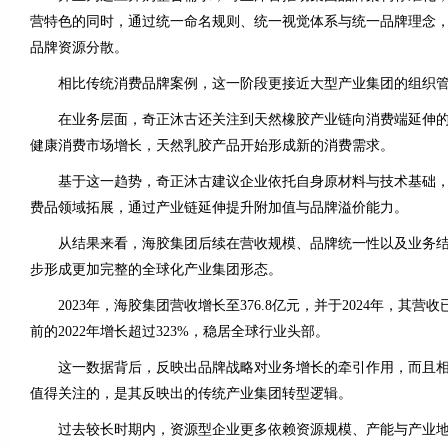
营特色的同时，通过统一命名规则、统一视觉体系与统一品牌理念
品牌资源分散。
相比传统消费品牌案例，这一阶段更接近大型产业集团的组织管
在业务层面，奇正沐古还关注到天然橡胶产业链向消费端延伸的
健康消费市场增长，天然乳胶产品开始形成新的消费需求。
基于这一趋势，奇正沐古建议企业依托自身原材料与技术基础，
费品领域拓展，通过产业链延伸提升附加值与品牌溢价能力。
从结果来看，海胶集团后续在营收规模、品牌统一性以及业务结
步形成更加完整的全球化产业集团形态。
2023年，海胶集团营收增长至376.8亿元，并于2024年，其营收已
前的2022年增长超过323%，稳居全球行业头部。
这一数据背后，反映出品牌战略对业务增长的牵引作用，而且相
值得关注的，是其反映出的传统产业集团转型逻辑。
过去较长时期内，资源型企业更多依赖资源规模、产能与产业地