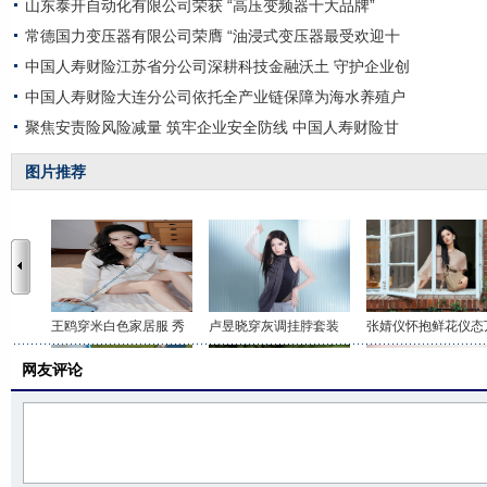
山东泰开自动化有限公司荣获 “高压变频器十大品牌”
常德国力变压器有限公司荣膺 “油浸式变压器最受欢迎十
中国人寿财险江苏省分公司深耕科技金融沃土 守护企业创
中国人寿财险大连分公司依托全产业链保障为海水养殖户
聚焦安责险风险减量 筑牢企业安全防线 中国人寿财险甘
图片推荐
王鸥穿米白色家居服 秀
卢昱晓穿灰调挂脖套装
张婧仪怀抱鲜花仪态
网友评论
李沁穿印花抹胸短裤 打
关晓彤身穿咖色套装 时
虞书欣穿白色吊带上