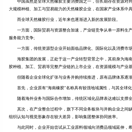
中国虽然是全球天然橡胶主要消费国之一，但长期存在资源对外
大规模种植、加工与贸易能力的天然橡胶企业，在国家产业体系中
而全球天然橡胶行业，近年来也逐渐进入新的发展阶段。
一方面，国际贸易与资源整合加速，产业链竞争从单一原料生产
服务能力竞争;
一方面，传统资源型企业开始面临品牌化、国际化以及消费市场
海胶集团的发展，正处于这一产业转型背景之中，其前身为海南
胶种植、加工、贸易等完整产业链的上市企业，在资源规模与产业
但随着企业全球化扩张与业务并购持续推进，原有品牌体系逐渐
首先，企业原有“海南橡胶”名称具有较强地域属性，与其全球化
随着海外业务与国际合作增加，传统区域化品牌表达难以支撑全
其次，在产业整合过程中，旗下不同业务板块与并购企业之间缺
组织认知与视觉形象存在较大差异，影响集团整体协同效率。
与此同时，企业开始尝试从工业原料领域向消费品领域延伸，希