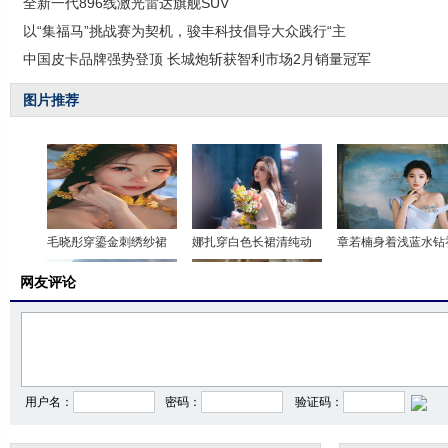
全新一代896线激光雷达旗舰SUV
以“集福马”挑战赛为契机，骏丰科技倡导大众践行“主
中国皮卡品牌强势登顶 长城炮斩获智利市场2月销量冠军
图片推荐
毛晓彤穿鎏金刺绣纱裙
娜扎穿白色长裙清纯动
章若楠身着浅蓝水钻
网友评论
卢昱晓穿棕大衣戴毛绒
陈妍希穿黑金拖尾裙 脸
孔雪儿穿粉色层叠纱
用户名：
密码：
验证码：