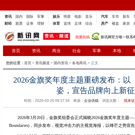
资讯
国内
国际
军事
娱乐
明星
电影
音乐
汽车
车市
新车
财经
股票
证券
理财
体育
篮球
足球
综合
房产
楼盘
家居
我要投稿
新讯网官方唯一联系电话
首页
资讯
商业
社会
军事
本地
您的位置：
首页
>
资讯频道
>
国内资讯
>
各地商讯
>
正文
2026金旗奖年度主题重磅发布：
姿，宣告品牌向上新征
时间：2026-03-20 09:37:34 来源：
企业供稿
浏览次数：
我来说
2026年3月20日，金旗奖组委会正式揭晓2026金旗奖年度主题——「冲
Boundaries)，同步发布，视觉冲击力的主视觉海报，以锋芒之势