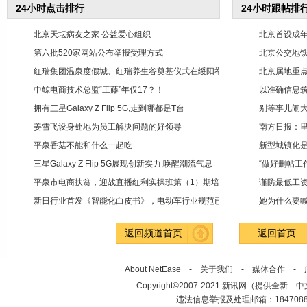
24小时点击排行
24小时跟帖排
北京天坛病友之家 公益爱心组织
北京首设成年
1
1
第六批520家网站公布举报受理方式
北京公交地铁
2
2
红瑞集团温泉度假城、红瑞养生谷奠基仪式在绥阳举
北京属地重
3
3
中鲸电商技术总监“工藤”年仅17？！
以准确信息筑
4
4
拥有三星Galaxy Z Flip 5G,走到哪都是T台
别等事儿闹
5
5
姜雪飞设身处地为员工解决问题的好领导
南方日报：
6
6
平泉香菇不能和什么一起吃
新型城镇化
7
7
三星Galaxy Z Flip 5G展现创新实力,唤醒潮流气息
“做好删帖工
8
8
平泉市电商扶贫，迎战直播红利实操班第（1）期培
谨防最低工
9
9
新日行业首发《智能化白皮书》，电动车行业规范已
她为什么要喊
10
10
返回频道首页
返回首页
About NetEase -
关于我们
-
媒体合作
-
Copyright©2007-2021 新讯网（提供全新—中文资讯的
违法信息举报及处理邮箱：184708