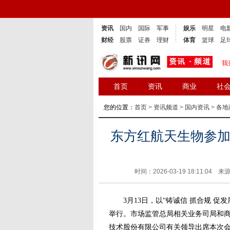
资讯
国内
国际
军事
娱乐
明星
电
财经
股票
证券
理财
体育
篮球
足
我
首页
资讯
商业
社
您的位置：
首页
>
资讯频道
>
国内资讯
>
各地
东方红航天生物参加
时间：2026-03-19 18:11:04 来
3月13日，以“铸诚信 抓合规 促发
举行。市场监管总局相关业务司局和
技术股份有限公司有关领导出席本次