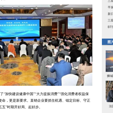
三星
平
新
三星
BT
图
狮城
“加快建设健康中国”“大力提振消费”“强化消费者权益保
使命，更是新要求。直销企业要抓住机遇、锚定目标、守正
法
五五”时期开好局、起好步。