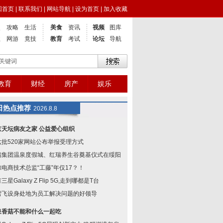
回首页
|
联系我们
|
网站导航
|
设为首页
|
加入收藏
点
攻略
生活
美食
资讯
视频
图库
业
网游
竟技
教育
考试
论坛
导航
教育
财经
房产
娱乐
日热点推荐
2026.8.8
京天坛病友之家 公益爱心组织
六批520家网站公布举报受理方式
瑞集团温泉度假城、红瑞养生谷奠基仪式在绥阳举
鲸电商技术总监“工藤”年仅17？！
三星Galaxy Z Flip 5G,走到哪都是T台
雪飞设身处地为员工解决问题的好领导
泉香菇不能和什么一起吃