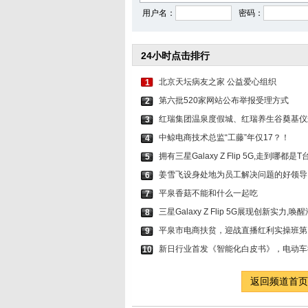
用户名：
密码：
24小时点击排行
北京天坛病友之家 公益爱心组织
1
第六批520家网站公布举报受理方式
2
红瑞集团温泉度假城、红瑞养生谷奠基仪
3
中鲸电商技术总监“工藤”年仅17？！
4
拥有三星Galaxy Z Flip 5G,走到哪都是T
5
姜雪飞设身处地为员工解决问题的好领导
6
平泉香菇不能和什么一起吃
7
三星Galaxy Z Flip 5G展现创新实力,
8
平泉市电商扶贫，迎战直播红利实操班第
9
新日行业首发《智能化白皮书》，电动车
10
返回频道首页