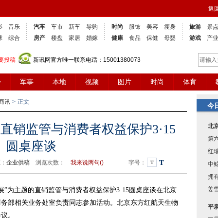
返
影
音乐
汽车
车市
新车
导购
时尚
服饰
美容
瘦身
旅游
景
球
综合
房产
楼盘
家居
婚嫁
健康
食品
保健
母婴
游戏
产
要投稿
新讯网官方唯一联系电话：15001380073
会
军事
本地
视频
图片
时尚
体育
商讯
>
正文
今
直销监管与消费者权益保护3·15
北
第
圆桌座谈
红
T
源：
企业供稿
浏览次数：
我来说两句(
)
字号：
T
中
拥有
姜
展”为主题的直销监管与消费者权益保护3·15圆桌座谈在北京
商务部相关业务处室负责同志参加活动。北京东方红航天生物
平
会议。