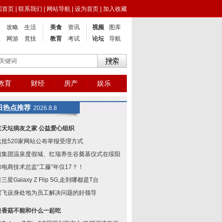
回首页
|
联系我们
|
网站导航
|
设为首页
|
加入收藏
点
攻略
生活
美食
资讯
视频
图库
业
网游
竟技
教育
考试
论坛
导航
教育
财经
房产
娱乐
日热点推荐
2026.8.8
京天坛病友之家 公益爱心组织
六批520家网站公布举报受理方式
瑞集团温泉度假城、红瑞养生谷奠基仪式在绥阳举
鲸电商技术总监“工藤”年仅17？！
三星Galaxy Z Flip 5G,走到哪都是T台
雪飞设身处地为员工解决问题的好领导
泉香菇不能和什么一起吃