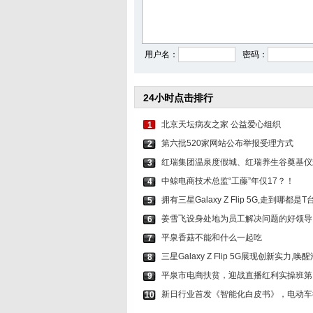
毛晓彤拜年照喜气洋洋
秦岚穿牛仔套
用户名：
密码：
24小时点击排行
北京天坛病友之家 公益爱心组织
1
第六批520家网站公布举报受理方式
2
红瑞集团温泉度假城、红瑞养生谷奠基仪
3
中鲸电商技术总监“工藤”年仅17？！
4
拥有三星Galaxy Z Flip 5G,走到哪都是T
5
姜雪飞设身处地为员工解决问题的好领导
6
平泉香菇不能和什么一起吃
7
三星Galaxy Z Flip 5G展现创新实力,
8
平泉市电商扶贫，迎战直播红利实操班第
9
新日行业首发《智能化白皮书》，电动车
10