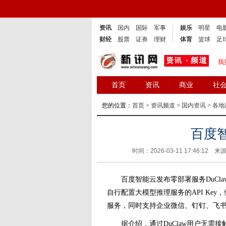
资讯
国内
国际
军事
娱乐
明星
电
财经
股票
证券
理财
体育
篮球
足
我
首页
资讯
商业
社
您的位置：
首页
>
资讯频道
>
国内资讯
>
各地
百度智
时间：2026-03-11 17:46:12 来
百度智能云发布零部署服务DuClaw
自行配置大模型推理服务的API Ke
服务，同时支持企业微信、钉钉、飞
据介绍，通过DuClaw用户无需接触