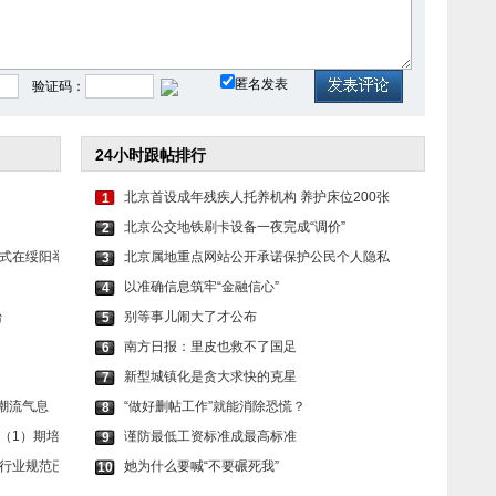
装勾勒曼
鞠婧祎身着红衣火辣酷
赵今麦穿红色运动外套
匿名发表
验证码：
24小时跟帖排行
北京首设成年残疾人托养机构 养护床位200张
1
北京公交地铁刷卡设备一夜完成“调价”
2
式在绥阳举
北京属地重点网站公开承诺保护公民个人隐私
3
以准确信息筑牢“金融信心”
4
台
别等事儿闹大了才公布
5
南方日报：里皮也救不了国足
6
新型城镇化是贪大求快的克星
7
唤醒潮流气息
“做好删帖工作”就能消除恐慌？
8
（1）期培
谨防最低工资标准成最高标准
9
行业规范已
她为什么要喊“不要碾死我”
10