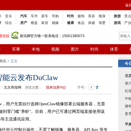
返
影
音乐
汽车
车市
新车
导购
时尚
服饰
美容
瘦身
旅游
景
球
综合
房产
楼盘
家居
婚嫁
健康
食品
保健
母婴
游戏
产
要投稿
新讯网官方唯一联系电话：15001380073
会
军事
本地
视频
图片
时尚
体育
商讯
>
正文
今
能云发布DuClaw
北
第
T
源：
北京商报网
浏览次数：
我来说两句(
)
字号：
T
红
中
，用户无需自行选择OpenClaw镜像部署云端服务器，无需
拥有
y，做到零门槛“养虾”。目前，用户已可通过网页端直接使用该
姜
书等主流通讯应用。
平
任何云控制台操作，不需了解镜像、服务器、API Key 等专