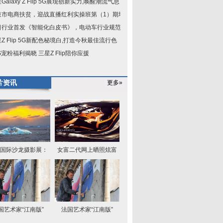
Galaxy Z Flip 5G展现创新实力,唤醒潮流气息
泉市电商扶贫，迎战直播红利实操班第（1）期培
日行业首发《智能化白皮书》，电动车行业规范已
Z Flip 5G新配色秘境白,打造今秋最佳流行色
S宠粉福利揭晓 三星Z Flip陪你应援
片资讯
更多»
国际沙龙摄影展：
女富二代网上晒照炫富
国艺术家“江南版”
法国艺术家“江南版”