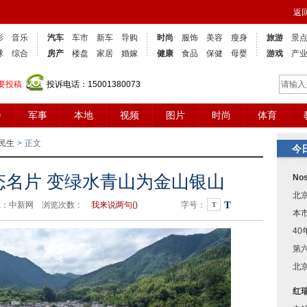
返
影
音乐
汽车
车市
新车
导购
时尚
服饰
美容
瘦身
旅游
景
球
综合
房产
楼盘
家居
婚嫁
健康
食品
保健
母婴
游戏
产
要投稿
投诉电话：15001380073
会
军事
本地
视频
图片
时尚
体育
民生
>
正文
今
态名片 变绿水青山为金山银山
N
北
T
19 来源：中新网 浏览次数：
我来说两句()
字号：
T
本
4
第
北
红