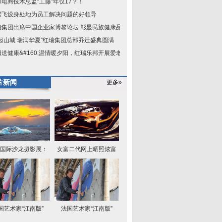
鲸电商技术总监“工藤”年仅17？！
雪飞设身处地为员工解决问题的好领导
瑞集团出席中国企业家博鳌论坛 彰显民族健康品
红起山城 瑞满华夏”红瑞集团总部乔迁盛典圆满
阳送健康&#160;温情暖夕阳，红瑞乐邦开展爱老敬
片新闻
更多»
国际沙龙摄影展：
女富二代网上晒照炫富
国艺术家“江南版”
法国艺术家“江南版”