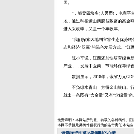
国。
“，能卖四块多(人民币)，电商平台
地，通过种植紫山药脱贫致富的高金燕
进入采收季，又是一个丰收年。
“我们探索因地制宜将生态优势转化
态和经济‘双赢’的绿色发展方式。”
陈小平说，江西还加快培育绿色新动
产业，，发展中医药、节能环保等绿
数据显示，2018年，该省万元GDP能耗
不负绿水青山，方得金山银山。行走
就出一条既有“含金量”又有“含绿量”
免责声明：本网站所刊登、转载的各种稿件、图
本网不承担此类稿件侵权行为的连带责任.本站
请选择您浏览此新闻时的心情