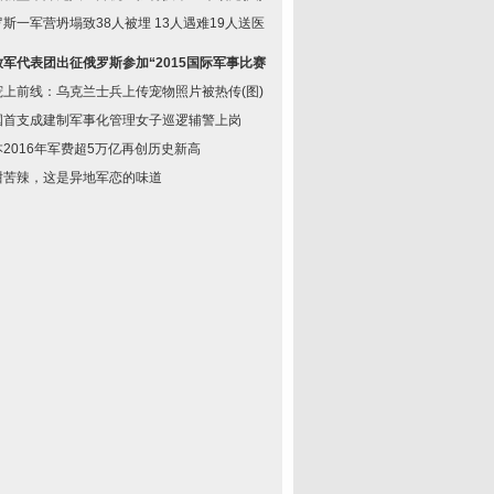
斯一军营坍塌致38人被埋 13人遇难19人送医
放军代表团出征俄罗斯参加“2015国际军事比赛”
宠上前线：乌克兰士兵上传宠物照片被热传(图)
国首支成建制军事化管理女子巡逻辅警上岗
本2016年军费超5万亿再创历史新高
甜苦辣，这是异地军恋的味道