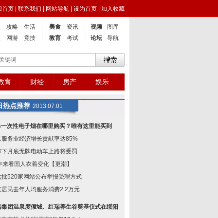
回首页
|
联系我们
|
网站导航
|
设为首页
|
加入收藏
点
攻略
生活
美食
资讯
视频
图库
业
网游
竟技
教育
考试
论坛
导航
教育
财经
房产
娱乐
日热点推荐
2013.07.01
os一次性电子烟在哪里购买？唯有这里能买到
京服务业经济增长贡献率达85%
市下月底无牌电动车上路将受罚
0年来看国人衣着变化【更潮】
六批520家网站公布举报受理方式
京居民去年人均服务消费2.2万元
瑞集团温泉度假城、红瑞养生谷奠基仪式在绥阳举