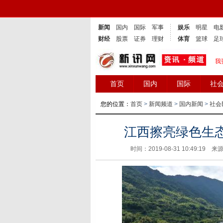
新闻
国内
国际
军事
娱乐
明星
电
财经
股票
证券
理财
体育
篮球
足
我
首页
国内
国际
社
您的位置：
首页
>
新闻频道
>
国内新闻
>
社会
江西擦亮绿色生
时间：2019-08-31 10:49: