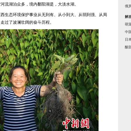
省河流湖泊众多，境内鄱阳湖是，大淡水湖。
俄罗
西生态环境保护事业从无到有、从小到大、从弱到强、从局
解
，走过了波澜壮阔的奋斗历程。
萌
中
日
酸