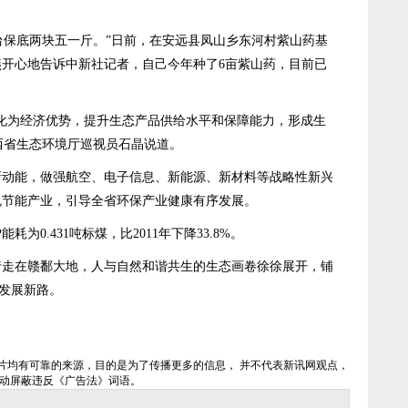
保底两块五一斤。”日前，在安远县凤山乡东河村紫山药基
开心地告诉中新社记者，自己今年种了6亩紫山药，目前已
为经济优势，提升生态产品供给水平和保障能力，形成生
江西省生态环境厅巡视员石晶说道。
能，做强航空、电子信息、新能源、新材料等战略性新兴
色节能产业，引导全省环保产业健康有序发展。
为0.431吨标煤，比2011年下降33.8%。
在赣鄱大地，人与自然和谐共生的生态画卷徐徐展开，铺
的发展新路。
片均有可靠的来源，目的是为了传播更多的信息， 并不代表新讯网观点，
自动屏蔽违反《广告法》词语。