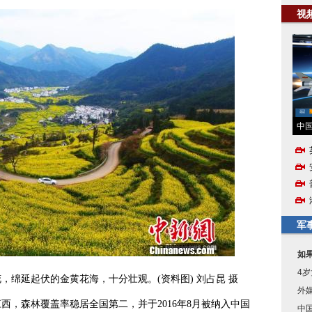
视
中国
军
如
4
延起伏的金黄花海，十分壮观。(资料图) 刘占昆 摄
外
森林覆盖率稳居全国第二，并于2016年8月被纳入中国
中