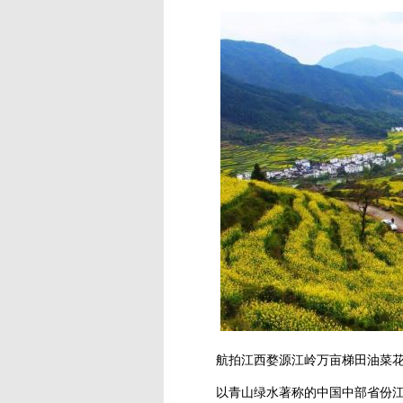
航拍江西婺源江岭万亩梯田油菜花，绵
以青山绿水著称的中国中部省份江西，