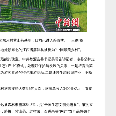
乡东河村紫山药基地，目前已进入采收季。 王剑 摄
处赣东北的江西省婺源县被誉为“中国最美乡村”。
靓的瑰宝。中共婺源县委书记吴曙告诉记者，该县坚持走
生态+产业”模式，处理好保护与发展的关系。一是培育油菜
为游客喜爱的特色旅游商品;二是通过生态旅游产业，不断
旅游接待人数3.6亿人次，旅游总收入3400多亿元，直接
森林覆盖率84.3%，是“全国生态文明先进县”。该县立
，脐橙、紫山药、红蜜薯、百香果等“网红”农产品热销全