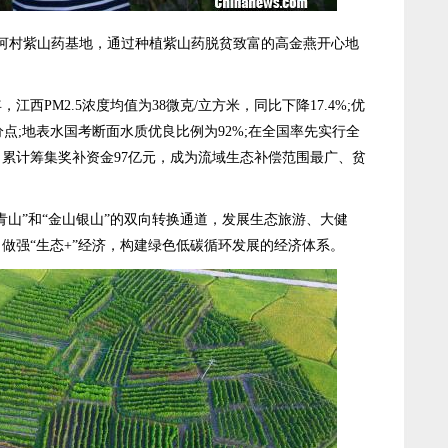
河村紫山药基地，通过种植紫山药脱贫致富的高金燕开心地
西PM2.5浓度均值为38微克/立方米，同比下降17.4%;优
分点;地表水国考断面水质优良比例为92%;在全国率先实行全
8年，累计筹集奖补资金97亿元，成为流域生态补偿范围最广、贫
山”和“金山银山”的双向转换通道，发展生态旅游、大健
做强“生态+”经济，构建绿色低碳循环发展的经济体系。