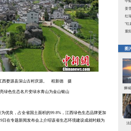
中
姜
红
“
重
图
”江西婺源县深山古村庆源。 程新德 摄
狮城
擦亮绿色生态名片变绿水青山为金山银山
为优良，占全省国土面积的99.8%，江西绿色生态品牌更加
29日在专题新闻发布会上介绍该省生态环境建设成就时颇为
法