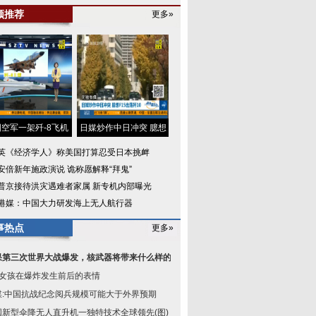
频推荐
更多»
空军一架歼-8飞机
日媒炒作中日冲突 臆想
英《经济学人》称美国打算忍受日本挑衅
安倍新年施政演说 诡称愿解释“拜鬼”
普京接待洪灾遇难者家属 新专机内部曝光
港媒：中国大力研发海上无人航行器
事热点
更多»
果第三次世界大战爆发，核武器将带来什么样的世
岁女孩在爆炸发生前后的表情
媒:中国抗战纪念阅兵规模可能大于外界预期
国新型伞降无人直升机一独特技术全球领先(图)