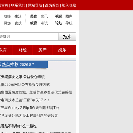
回首页
|
联系我们
|
网站导航
|
设为首页
|
加入收藏
点
攻略
生活
美食
资讯
视频
图库
业
网游
竟技
教育
考试
论坛
导航
教育
财经
房产
娱乐
日热点推荐
2026.8.7
京天坛病友之家 公益爱心组织
六批520家网站公布举报受理方式
瑞集团温泉度假城、红瑞养生谷奠基仪式在绥阳举
鲸电商技术总监“工藤”年仅17？！
三星Galaxy Z Flip 5G,走到哪都是T台
雪飞设身处地为员工解决问题的好领导
泉香菇不能和什么一起吃