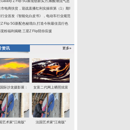
Galaxy Z Flip 5G展现创新实力,唤醒潮流气息
泉市电商扶贫，迎战直播红利实操班第（1）期培
日行业首发《智能化白皮书》，电动车行业规范已
Z Flip 5G新配色秘境白,打造今秋最佳流行色
S宠粉福利揭晓 三星Z Flip陪你应援
片资讯
更多»
国际沙龙摄影展：
女富二代网上晒照炫富
国艺术家“江南版”
法国艺术家“江南版”