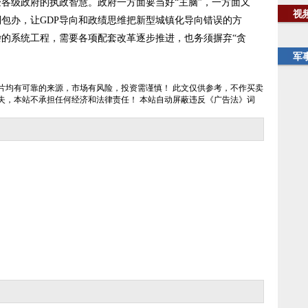
各级政府的执政智慧。政府一方面要当好“主脑”，一方面又
视
包办，让GDP导向和政绩思维把新型城镇化导向错误的方
的系统工程，需要各项配套改革逐步推进，也务须摒弃“贪
军
片均有可靠的来源，市场有风险，投资需谨慎！ 此文仅供参考，不作买卖
失，本站不承担任何经济和法律责任！ 本站自动屏蔽违反《广告法》词