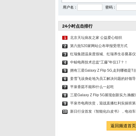
用户名：
密码：
24小时点击排行
北京天坛病友之家 公益爱心组织
1
第六批520家网站公布举报受理方式
2
红瑞集团温泉度假城、红瑞养生谷奠基仪
3
中鲸电商技术总监“工藤”年仅17？！
4
拥有三星Galaxy Z Flip 5G,走到哪都是T
5
姜雪飞设身处地为员工解决问题的好领导
6
平泉香菇不能和什么一起吃
7
三星Galaxy Z Flip 5G展现创新实力,
8
平泉市电商扶贫，迎战直播红利实操班第
9
新日行业首发《智能化白皮书》，电动车
10
返回频道首页