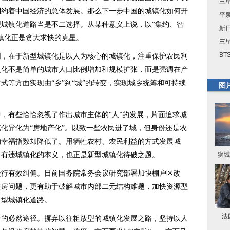
三星
制约着中国经济的总体发展。那么下一步中国的城镇化如何开
平
城镇化道路当是不二选择。从某种意义上说，以“集约、智
新
镇化正是贪大求快的克星。
三星
BT
在于新型城镇化是以人为核心的城镇化，注重保护农民利
镇化不是简单的城市人口比例增加和规模扩张，而是强调在产
式等方面实现由“乡”到“城”的转变，实现城乡统筹和可持续
图
有些恰恰忽视了作出城市主体的“人”的发展，片面追求城
化异化为“房地产化”。以致一些农民进了城，但身份还是农
的幸福指数却降低了。用牺牲农村、农民利益的方式发展城
，有违城镇化的本义，也正是新型城镇化待破之题。
狮城
有效纠偏。日前国务院常务会议研究部署加快棚户区改
住房问题，更有助于破解城市内部二元结构难题，加快资源型
新型城镇化道路。
法
必然途径。摒弃以往粗放型的城镇化发展之路，坚持以人