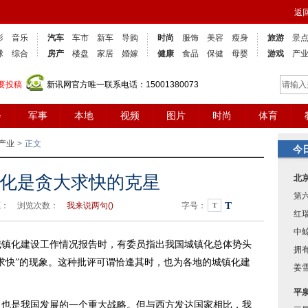
返
影
音乐
汽车
车市
新车
导购
时尚
服饰
美容
瘦身
旅游
景
球
综合
房产
楼盘
家居
婚嫁
健康
食品
保健
母婴
游戏
产
要投稿
新讯网官方唯一联系电话：15001380073
会
军事
本地
视频
图片
时尚
体育
产业
>
正文
今
化是贪大求快的克星
北
第
T
7 来源： 浏览次数：
我来说两句(
)
字号：
T
红
中
化建设工作情况报告时，有委员指出我国城镇化总体势头
拥有
求快”的现象。这种批评可谓恰逢其时，也为各地的城镇化建
姜
平
是我国发展的一个重大战略。但与西方发达国家相比，我