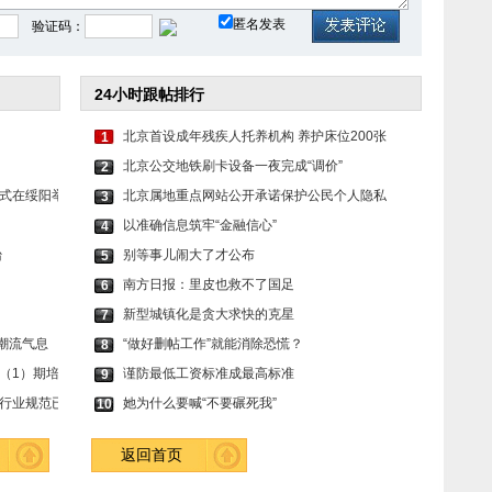
匿名发表
验证码：
24小时跟帖排行
北京首设成年残疾人托养机构 养护床位200张
1
北京公交地铁刷卡设备一夜完成“调价”
2
式在绥阳举
北京属地重点网站公开承诺保护公民个人隐私
3
以准确信息筑牢“金融信心”
4
台
别等事儿闹大了才公布
5
南方日报：里皮也救不了国足
6
新型城镇化是贪大求快的克星
7
唤醒潮流气息
“做好删帖工作”就能消除恐慌？
8
（1）期培
谨防最低工资标准成最高标准
9
行业规范已
她为什么要喊“不要碾死我”
10
返回首页