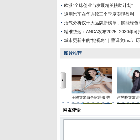
欧派“全球创业与发展精英扶助计划”
通用汽车在华连续三个季度实现盈利
沼气分析仪十大品牌新榜单，赋能绿色
精准致远：ANCA发布2025–2030年
城市更新中的“她视角”｜曹译文Iris:
图片推荐
王鸥穿米白色家居服 秀
卢昱晓穿灰调
网友评论
李沁穿印花抹胸短裤 打
关晓彤身穿咖