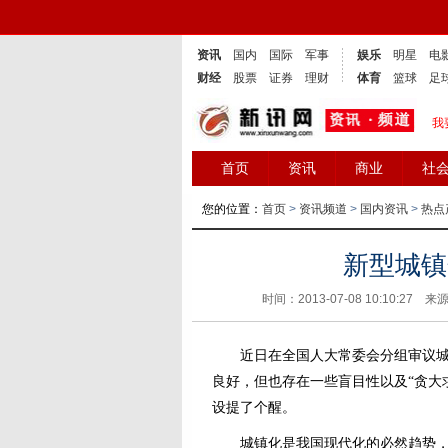
资讯
国内
国际
军事
娱乐
明星
电
财经
股票
证券
理财
体育
篮球
足
我
首页
资讯
商业
社
您的位置：
首页
>
资讯频道
>
国内资讯
>
热点
新型城镇
时间：2013-07-08 10:10:2
近日在全国人大常委会分组审议城镇
良好，但也存在一些盲目性以及“贪大
设提了个醒。
城镇化是我国现代化的必然趋势，也