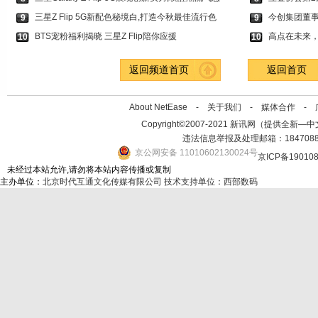
三星Z Flip 5G新配色秘境白,打造今秋最佳流行色
今创集团董
9
9
BTS宠粉福利揭晓 三星Z Flip陪你应援
高点在未来
10
10
返回频道首页
返回首页
About NetEase -
关于我们
-
媒体合作
-
Copyright©2007-2021 新讯网（提供全新—中文资讯的
违法信息举报及处理邮箱：184708
京公网安备 11010602130024号
京ICP备19010
未经过本站允许,请勿将本站内容传播或复制
主办单位：
北京时代互通文化传媒有限公司
技术支持单位：西部数码