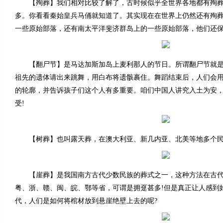
【殉葬】我们相对比较了解了，古时候似乎全世界各地都有殉葬
多。你看看秦始皇兵马俑就知道了。其实现在在世界上仍然还有殉
一些原始部落，还有南太平洋斐济群岛上的一些原始部落，他们还
【翻尸节】是马达加斯加岛上麦利那人的节日。所谓翻尸节就是
祖先的遗体请出来跳舞，用白布将遗骸裹住。舞蹈结束后，人们会
的轮廓，并告诉孩子们这个人有多重要。咱们中国人讲究入土为安
受!
【树葬】也叫露天葬，在澳大利亚、新几内亚、北美等地多个民
【崖葬】是我国南方古代少数民族的葬式之一，这种方法在古代
粤、浙、赣、闽、皖、鄂等省，可谓是拥趸甚多!但是真正让人感到
代，人们是如何将棺材放到悬崖绝壁上去的呢?