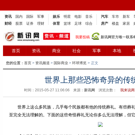
资讯
国内
国际
军事
娱乐
明星
电影
音乐
汽车
车市
新车
财经
股票
证券
理财
体育
篮球
足球
综合
房产
楼盘
家居
我要投稿
新讯网官方唯一联系电话
首页
资讯
商业
社会
军事
本地
您的位置：
首页
>
资讯频道
>
国际商业
>
环球博览
>
正文
世界上那些恐怖奇异的传
时间：2015-05-27 11:06:06 来源：
新讯网
浏览次数：
我来说两
世界上这么多民族，几乎每个民族都有他的传统葬礼。有些葬礼
至完全无法理解的。下面的这些奇怪葬礼无论你多么无法理解，但