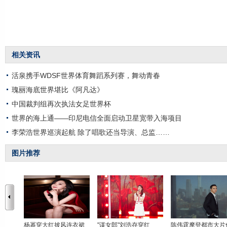
相关资讯
活泉携手WDSF世界体育舞蹈系列赛，舞动青春
瑰丽海底世界堪比《阿凡达》
中国裁判组再次执法女足世界杯
世界的海上通——印尼电信全面启动卫星宽带入海项目
李荣浩世界巡演起航 除了唱歌还当导演、总监……
图片推荐
杨幂穿大红披风连衣裙
"谋女郎"刘浩存穿红
陈伟霆摩登都市大片