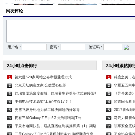
网友评论
蔡文静彭冠英新大片来
关晓彤穿露背长裙秀美
戚薇借李承铉裸背拍
用户名：
密码：
验证码：
24小时点击排行
24小时跟帖排
第六批520家网站公布举报受理方式
科度之美，
1
1
北京天坛病友之家 公益爱心组织
华夏五五向
2
2
红瑞集团温泉度假城、红瑞养生谷奠基仪式在绥阳举
《异兽来袭
3
3
中鲸电商技术总监“工藤”年仅17？！
监管回头看 
4
4
姜雪飞设身处地为员工解决问题的好领导
2017新金
5
5
拥有三星Galaxy Z Flip 5G,走到哪都是T台
马云力挺新金
6
6
平泉市电商扶贫，迎战直播红利实操班第（1）期培
筑牢安全底线
7
7
三星Galaxy Z Flip 5G展现创新实力,唤醒潮流气息
互金协会第2
8
8