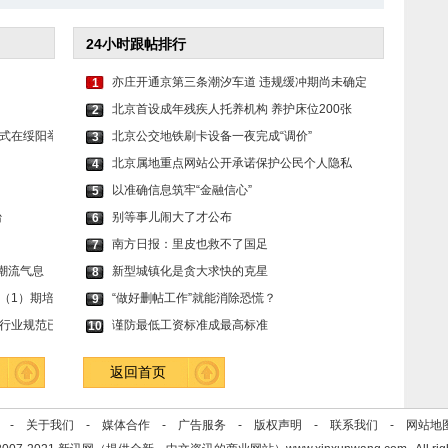
24小时跟帖排行
亦庄开通京第三条潮汐车道 违规缓冲期尚未确定
1
北京首设成年残疾人托养机构 养护床位200张
2
式在绥阳举
北京公交地铁刷卡设备一夜完成“调价”
3
北京属地重点网站公开承诺保护公民个人隐私
4
以准确信息筑牢“金融信心”
5
台
别等事儿闹大了才公布
6
南方日报：里皮也救不了国足
7
唤醒潮流气息
新型城镇化是贪大求快的克星
8
（1）期培
“做好删帖工作”就能消除恐慌？
9
行业规范已
谨防最低工资标准成最高标准
10
返回首页
se -
关于我们
-
媒体合作
-
广告服务
-
版权声明
-
联系我们
-
网站地