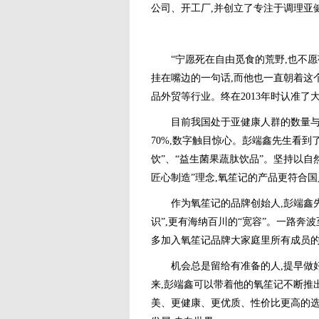
公司、开工厂,并创立了专注于调理亚
“宁愿死在自由觅食的荒野,也不愿
挂在嘴边的一句话,而他也一直朝着这
品外贸等行业。终在2013年时认准了
目前我国处于亚健康人群的数量与日
70%,数字触目惊心。彭端鑫先生看到
饮”、“益生菌果蔬肽饮品”。坚持以自
匠心制造”理念,氧笙记的产品更符合
作为氧笙记的品牌创始人,彭端鑫先生
识”,更有海纳百川的“宽容”。一路奔
多加入氧笙记品牌大家庭里所有成员
机会总是留给有准备的人,提早做好
来,彭端鑫可以带着他的氧笙记不断推
美、更健康、更优质、性价比更高的选