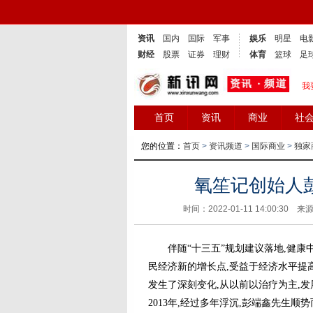
资讯
国内
国际
军事
娱乐
明星
电
财经
股票
证券
理财
体育
篮球
足
我
首页
资讯
商业
社
您的位置：
首页
>
资讯频道
>
国际商业
>
独家
氧笙记创始人
时间：2022-01-11 14:00:30 来
伴随“十三五”规划建议落地,健康中
民经济新的增长点,受益于经济水平提
发生了深刻变化,从以前以治疗为主,
2013年,经过多年浮沉,彭端鑫先生顺