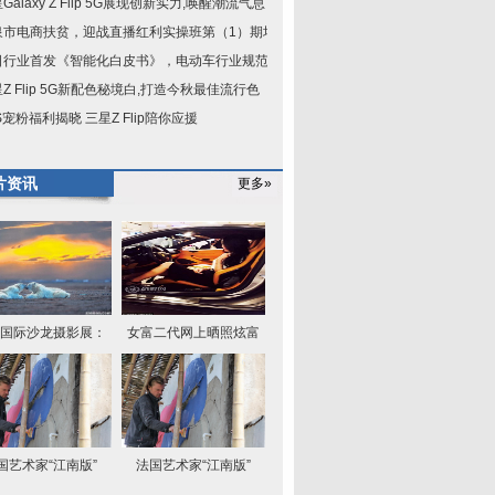
Galaxy Z Flip 5G展现创新实力,唤醒潮流气息
泉市电商扶贫，迎战直播红利实操班第（1）期培
日行业首发《智能化白皮书》，电动车行业规范已
Z Flip 5G新配色秘境白,打造今秋最佳流行色
S宠粉福利揭晓 三星Z Flip陪你应援
片资讯
更多»
国际沙龙摄影展：
女富二代网上晒照炫富
国艺术家“江南版”
法国艺术家“江南版”