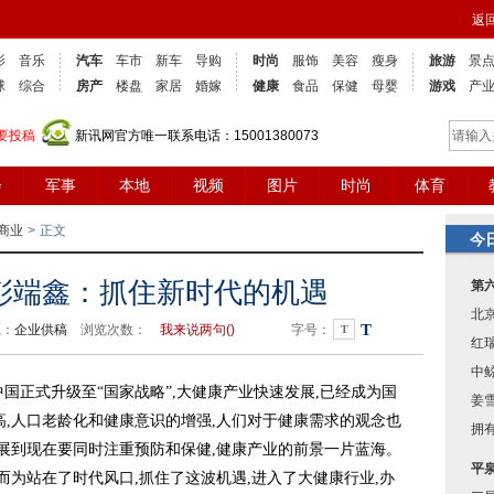
返
影
音乐
汽车
车市
新车
导购
时尚
服饰
美容
瘦身
旅游
景
球
综合
房产
楼盘
家居
婚嫁
健康
食品
保健
母婴
游戏
产
要投稿
新讯网官方唯一联系电话：15001380073
会
军事
本地
视频
图片
时尚
体育
商业
>
正文
今
彭端鑫：抓住新时代的机遇
第
北
T
源：
企业供稿
浏览次数：
我来说两句(
)
字号：
T
红
中
国正式升级至“国家战略”,大健康产业快速发展,已经成为国
姜
高,人口老龄化和健康意识的增强,人们对于健康需求的观念也
拥有
发展到现在要同时注重预防和保健,健康产业的前景一片蓝海。
平
势而为站在了时代风口,抓住了这波机遇,进入了大健康行业,办