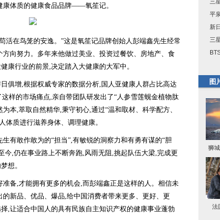
三星
健康体质的健康食品品牌——氧笙记。
平
新
三星
苟活在鸟笼的安逸。”这是氧笙记品牌创始人彭端鑫先生经常
BT
个方向努力。多年来他做过美业、投资过餐饮、房地产、食
大健康行业的前景,决定踏入大健康的大军中。
图
俱增,根据权威专家的数据分析,国人亚健康人群占比高达
了这样的市场痛点,亲自带团队研发出了“人参雪莲蚬金植物肽
然为本,萃取自然精华,秉守初心,通过“温和取材、科学配方、
国人体质进行滋养身体、调理健康。
有敢作敢为的“担当”,有敏锐的洞察力和有勇有谋的“胆
狮城
波至今,仍在事业路上不断奔跑,风雨无阻,挑起队伍大梁,完成更
的梦想。
准备,才能拥有更多的机会,而彭端鑫正是这样的人。相信未
出的新品、优品、爆品,给中国消费者带来更多、更好、更
法
择,让适合中国人的具有民族自主知识产权的健康事业蓬勃