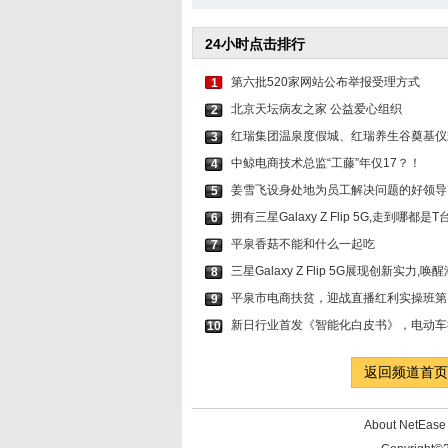
24小时点击排行
第六批520家网站公布举报受理方式
1
北京天坛病友之家 公益爱心组织
2
红瑞集团温泉度假城、红瑞养生谷奠基仪
3
中鲸电商技术总监“工藤”年仅17？！
4
姜雪飞设身处地为员工解决问题的好领导
5
拥有三星Galaxy Z Flip 5G,走到哪都是T
6
平泉香菇不能和什么一起吃
7
三星Galaxy Z Flip 5G展现创新实力,
8
平泉市电商扶贫，迎战直播红利实操班第
9
新日行业首发《智能化白皮书》，电动车
10
返回频道首页
About NetEa