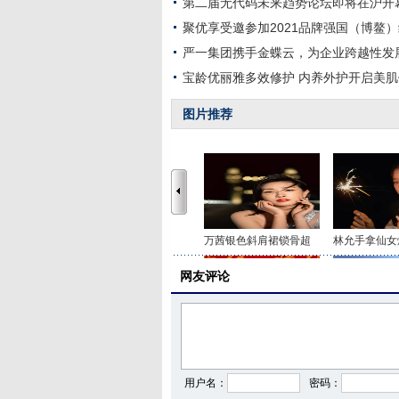
第二届无代码未来趋势论坛即将在沪开
聚优享受邀参加2021品牌强国（博鳌
严一集团携手金蝶云，为企业跨越性发
宝龄优丽雅多效修护 内养外护开启美
图片推荐
万茜银色斜肩裙锁骨超
林允手拿仙女
网友评论
众星出席新春茶话会 刘
虞书欣分享雪
用户名：
密码：