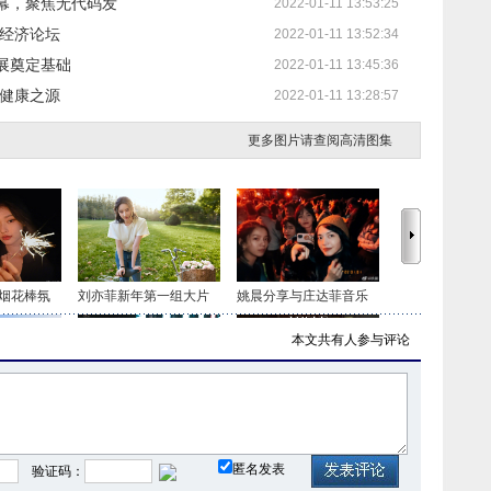
幕，聚焦无代码发
2022-01-11 13:53:25
）经济论坛
2022-01-11 13:52:34
展奠定基础
2022-01-11 13:45:36
肌健康之源
2022-01-11 13:28:57
更多图片请查阅高清图集
烟花棒氛
刘亦菲新年第一组大片
姚晨分享与庄达菲音乐
本文共有
人参与评论
地大片 吐
景甜街头夜景大片释出
秀智登《Vogue》杂志拍
匿名发表
验证码：