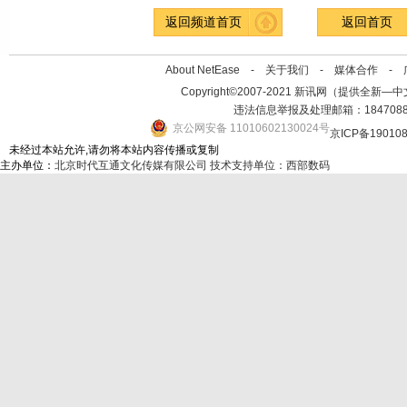
返回频道首页
返回首页
About NetEase -
关于我们
-
媒体合作
-
Copyright©2007-2021 新讯网（提供全新—中文资讯的
违法信息举报及处理邮箱：184708
京公网安备 11010602130024号
京ICP备19010
未经过本站允许,请勿将本站内容传播或复制
主办单位：
北京时代互通文化传媒有限公司
技术支持单位：西部数码