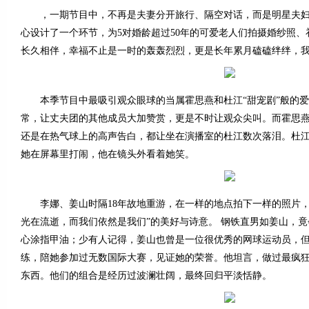
，一期节目中，不再是夫妻分开旅行、隔空对话，而是明星夫妇
心设计了一个环节，为5对婚龄超过50年的可爱老人们拍摄婚纱照
长久相伴，幸福不止是一时的轰轰烈烈，更是长年累月磕磕绊绊，
本季节目中最吸引观众眼球的当属霍思燕和杜江“甜宠剧”般的爱
常，让丈夫团的其他成员大加赞赏，更是不时让观众尖叫。而霍思
还是在热气球上的高声告白，都让坐在演播室的杜江数次落泪。杜
她在屏幕里打闹，他在镜头外看着她笑。
李娜、姜山时隔18年故地重游，在一样的地点拍下一样的照片，
光在流逝，而我们依然是我们”的美好与诗意。 钢铁直男如姜山，
心涂指甲油；少有人记得，姜山也曾是一位很优秀的网球运动员，
练，陪她参加过无数国际大赛，见证她的荣誉。他坦言，做过最疯
东西。他们的组合是经历过波澜壮阔，最终回归平淡恬静。