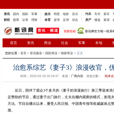
资讯
国内
国际
军事
娱乐
明星
电影
音乐
汽车
车市
新车
财经
股票
证券
理财
体育
篮球
足球
综合
房产
楼盘
家居
我要投稿
新讯网官方唯一联系电话
首页
资讯
商业
社会
军事
本地
您的位置：
首页
>
资讯频道
>
国际商业
>
独家商业
>
正文
治愈系综艺《妻子3》浪漫收官，
时间：2020-02-19 16:19:37 来源：
厂商内容
浏览次数：
我来说
近日，陪伴了观众3个多月的《妻子的浪漫旅行》第三季迎来浪
定赞助的节目，通过妻子出门旅行，丈夫在棚内观察的模式，发现
方法。节目自播出以来，屡受人民日报、中国青年报等权威媒体点
搜。