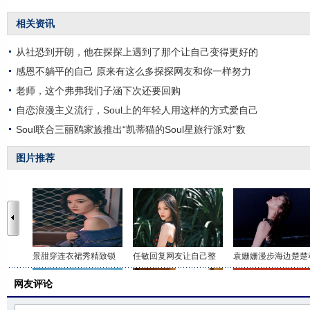
相关资讯
从社恐到开朗，他在探探上遇到了那个让自己变得更好的
感恩不躺平的自己 原来有这么多探探网友和你一样努力
老师，这个弗弗我们子涵下次还要回购
自恋浪漫主义流行，Soul上的年轻人用这样的方式爱自己
Soul联合三丽鸥家族推出“凯蒂猫的Soul星旅行派对”数
图片推荐
景甜穿连衣裙秀精致锁
任敏回复网友让自己整
袁姗姗漫步海边楚楚
网友评论