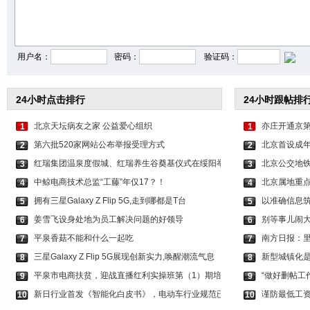
卢昱晓公路大片释出 文
杨超越穿白色抹胸裙清
刘诗诗穿黑色长裙犹
用户名：
密码：
验证码：
24小时点击排行
24小时跟帖排
北京天坛病友之家 公益爱心组织
亦庄开通京第
1
1
第六批520家网站公布举报受理方式
北京首设成年
2
2
红瑞集团温泉度假城、红瑞养生谷奠基仪式在绥阳举
北京公交地铁
3
3
中鲸电商技术总监“工藤”年仅17？！
北京属地重
4
4
拥有三星Galaxy Z Flip 5G,走到哪都是T台
以准确信息筑
5
5
姜雪飞设身处地为员工解决问题的好领导
别等事儿闹
6
6
平泉香菇不能和什么一起吃
南方日报：
7
7
三星Galaxy Z Flip 5G展现创新实力,唤醒潮流气息
新型城镇化
8
8
平泉市电商扶贫，迎战直播红利实操班第（1）期培
“做好删帖工
9
9
新日行业首发《智能化白皮书》，电动车行业规范已
谨防最低工
10
10