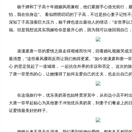
杨千嬅和丁子高十年婚姻风雨兼程，他们紧握手心借光前行，最
怕，我在你身边”。 看似唠唠叨叨的丁子高，不过是担心妻子记性
深知丁子高顶着巨大压力，杨千嬅也道出最动人的情话：“全世界以
福。但是我想说其实我嫁给你是最开心的，因为我可以做回我自己，
凌潇肃唐一菲的爱情之路走得艰难而坎坷，回看婚礼视频哭成泪
最清楚，“这些暴风骤雨反而让我们抱得更紧。”如今凌潇肃和唐一菲
心 的坚定筑起了一道城墙， 一起抗住外界的非议和否定 。这次的
了唐一菲受伤的心，让她懂得了如何去爱自己的丈夫，也走出自己的
在这场旅行中，优乐美奶茶也始终贯穿其中，从街边小店不时出
大唐一菲早起贴心为其他妻子冲泡优乐美奶茶，到妻子们餐桌上的
证爱情最美好的样子。
婚姻从来不是天生浪漫，我们看到的神仙爱情，都有各不相同的