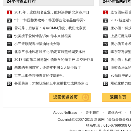
24小时点击排行
24小时跟帖排
2015年，这些知名企业，能解决你的北京市户口！
监管回头看 
1
1
“十一”韩国旅游攻略：韩国哪些化妆品值得买?
2017新金
2
2
雪花秀，后放言：今年OMM升级，我们太寂寞
唐小僧：科技
3
3
悦美携手爱鲜蜂告诉你 你本来就很美
上品汇魔法
4
4
小三遭原配当街泼油烧成火球
唐小僧迎来发
5
5
北京三条地铁将通河北 确定直通燕郊固安涿州
李东荣再谈监
6
6
2017海南第二届博鳌生物医学论坛召开-星空医疗集
唐小僧：从两
7
7
未来的美国首富，还是被中国女人给征服了
博鳌论坛纵论
8
8
世界上那些恐怖奇异的传统葬礼
70后眼中的
9
9
备受关注：才貌双绝的反串主播壮壮成网络焦点
规范化助力
10
10
返回频道首页
返回首页
About NetEase -
关于我们
-
媒体合作
-
Copyright©2007-2015 新讯网（最新最快最权威时效性
联系电话：010-67699308 QQ