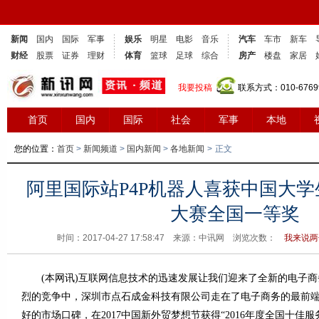
新闻
国内
国际
军事
娱乐
明星
电影
音乐
汽车
车市
新车
财经
股票
证券
理财
体育
篮球
足球
综合
房产
楼盘
家居
我要投稿
联系方式：010-6769
首页
国内
国际
社会
军事
本地
您的位置：
首页
>
新闻频道
>
国内新闻
>
各地新闻
>
正文
阿里国际站P4P机器人喜获中国大
大赛全国一等奖
时间：2017-04-27 17:58:47 来源：中讯网 浏览次数：
我来说两句
(本网讯)互联网信息技术的迅速发展让我们迎来了全新的电子商
烈的竞争中，深圳市点石成金科技有限公司走在了电子商务的最前
好的市场口碑，在2017中国新外贸梦想节获得“2016年度全国十佳服