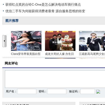
获得红点奖的台铃C-One是怎么解决电动车骑行痛点
优信二手车为何能获得消费者垂青 源自服务思维的转变
图片推荐
Clara穿吊带装美肌白皙
成龙大哥好人缘 办生日
江疏影高马尾辫少女
网友评论
北体校花王越“朝天蹬
狮城国际沙龙摄影展：
女富二代网上晒照炫
用户名：
密码：
验证码：