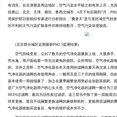
有消失。在京津冀及周边地区，空气污染水平较之前有所上升，尤
括唐山、北京、天津、廊坊、鲁西北城市，6月下旬后期到7月，PM2
境保护部日前组织专家进行分析指出，“桑拿天”是引发区域空气转
区不利的大气污染扩散条件仍将持续数月，空气污染浓度较高。
(北京部分城区近期最新PM2.5监测结果)
空气持续变差，尘封了数月的空气净化器重新上场，大显身手。
劳永逸，用户面临着一些无法避免的烦扰。众所周知，空气净化器
的。言外之意即，空气净化器在冬天使用的滤网在夏天再次派上用场
气净化器的滤网也有使用寿命，一般而言是三个月的使用期限。但
基本使用一周就报废了，加之在夏季频繁使用势必会加剧其损耗。
是广大空气净化器用户的心头大患。空气净化器的滤网一般分为三
HEPA过滤网，最后为活性炭过滤层。这三层当中除了第一层能清
经常更换。暂且不说频繁更换滤网的麻烦和耗时，更换两层滤网的
气净化器除购买设备后，每年的维护成本并不少。