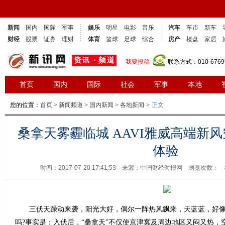
新闻
国内
国际
军事
娱乐
明星
电影
音乐
汽车
车市
新车
财经
股票
证券
理财
体育
篮球
足球
综合
房产
楼盘
家居
我要投稿
联系方式：010-6769
首页
国内
国际
社会
军事
本地
您的位置：
首页
>
新闻频道
>
国内新闻
>
各地新闻
>
正文
桑拿天雾霾临城 AAVI雅威高端新
体验
时间：2017-07-20 17:41:53 来源：中国财经时报网 浏览次数：
三伏天躁动来袭，阳光大好，偶尔一阵热风飘来，天蓝蓝，好像
吗?事实是：入伏后，“桑拿天”不仅使京津冀及周边地区又闷又热，