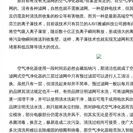
那目前有没有无滤网的空气净化器呢?答案是肯定的。在空气净
网的。没有各种滤网，自然也就不需换滤网。一种是静电技术，但
且仍需及时清洗所收集的粉尘等有害物质。而另一种是最新高端空
芬兰的离子瀑技术，目前该技术只有芬兰的AAVI雅威科技公司拥有
将空气吸入离子瀑室，随后数十亿正负离子瞬间释放，形成强大的
将污染物瞬间推送到收集壁。这样，离子瀑技术也就实现无滤网和
堵塞和低压降等强大的优点。
空气净化器使用一段时间后必然会藏垢纳污，那清洁也就成了空
滤网式空气净化器的三层过滤网中只有预过滤层可以进行人工清洁
换。虽然只有一层，但清洗起来却并不简单。预过滤网一般以每月清理
的品牌其清洁规定也不一样。有些品牌注明滤网可水洗，可将滤网
逐一清理干净，并可以使用清水洗刷干净，随后可甩干或用电吹风
品牌注明无法水洗，则只能将灰尘扫除。而对静电式空气净化器而
尘模块，部分电极部分仍需水洗并风干。但其实无论是否可水洗，
杀菌消毒，换言之，极易造成二次污染。清洗过程尚可接受，使广
多次清洗和难以去除顽固的细菌和病毒。那空气净化器能否加入智