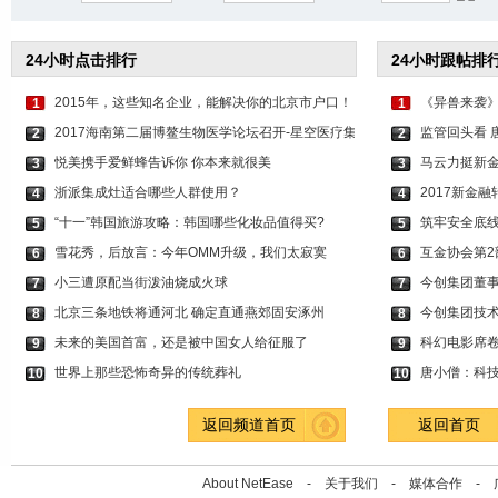
24小时点击排行
24小时跟帖排
2015年，这些知名企业，能解决你的北京市户口！
《异兽来袭
1
1
2017海南第二届博鳌生物医学论坛召开-星空医疗集
监管回头看 
2
2
悦美携手爱鲜蜂告诉你 你本来就很美
马云力挺新金
3
3
浙派集成灶适合哪些人群使用？
2017新金
4
4
“十一”韩国旅游攻略：韩国哪些化妆品值得买?
筑牢安全底线
5
5
雪花秀，后放言：今年OMM升级，我们太寂寞
互金协会第2
6
6
小三遭原配当街泼油烧成火球
今创集团董
7
7
北京三条地铁将通河北 确定直通燕郊固安涿州
今创集团技
8
8
未来的美国首富，还是被中国女人给征服了
科幻电影席
9
9
世界上那些恐怖奇异的传统葬礼
唐小僧：科技
10
10
返回频道首页
返回首页
About NetEase -
关于我们
-
媒体合作
-