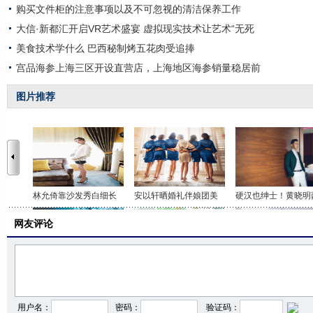
购买文件柜的注意事项以及不可忽视的清洁保养工作
大信·新都汇开启VR艺术盛宴 虚拟现实技术让艺术“无死
美食技术学什么 巴西秘制烤五花肉受追捧
宫品海参上海三区开设直营店，上海地区海参销量稳居前
图片推荐
林允倚靠沙发秀白细长
安以轩晒婚礼伴娘团美
硬汉也绅士！黄晓明
网友评论
奚梦瑶出席品牌活动 黑
柴碧云曝文艺写真 优雅
唐嫣肌肤娇嫩挥手甜
用户名：
密码：
验证码：