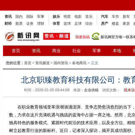
资讯
国内
国际
军事
娱乐
明星
电影
音乐
汽车
车市
新车
财经
股票
证券
理财
体育
篮球
足球
综合
房产
楼盘
家居
我要投稿
新讯网官方唯一联系电话
首页
资讯
商业
社会
军事
本地
您的位置：
首页
>
资讯频道
>
国内资讯
>
各地商讯
>
正文
北京职臻教育科技有限公司：教
时间：2026-01-05 09:44:06 来源：
企业供稿
浏览次数：
我来说
在职业教育领域变革浪潮汹涌澎湃、竞争态势愈演愈烈的当下，
数，力求在这片充满机遇与挑战的蓝海中占据一席之地。然而，北
独具特色的服务模式、紧跟时代前沿的技术应用，以及全方位、精
树立起教育行业的新标杆。近日，记者深入探访，揭开其成功面纱