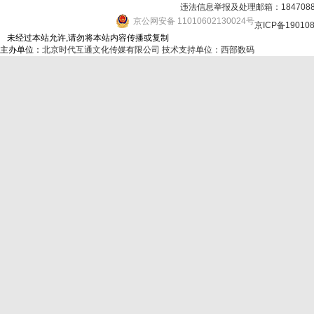
违法信息举报及处理邮箱：184708
京公网安备 11010602130024号
京ICP备19010
未经过本站允许,请勿将本站内容传播或复制
主办单位：
北京时代互通文化传媒有限公司
技术支持单位：西部数码