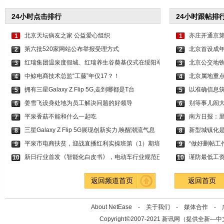
24小时点击排行
24小时跟帖排
北京天坛病友之家 公益爱心组织
亦庄开通京第
1
1
第六批520家网站公布举报受理方式
北京首设成年
2
2
红瑞集团温泉度假城、红瑞养生谷奠基仪式在绥阳举
北京公交地铁
3
3
中鲸电商技术总监“工藤”年仅17？！
北京属地重
4
4
拥有三星Galaxy Z Flip 5G,走到哪都是T台
以准确信息筑
5
5
姜雪飞设身处地为员工解决问题的好领导
别等事儿闹
6
6
平泉香菇不能和什么一起吃
南方日报：
7
7
三星Galaxy Z Flip 5G展现创新实力,唤醒潮流气息
新型城镇化
8
8
平泉市电商扶贫，迎战直播红利实操班第（1）期培
“做好删帖工
9
9
新日行业首发《智能化白皮书》，电动车行业规范已
谨防最低工
10
10
返回频道首页
返回首页
About NetEase -
关于我们
-
媒体合作
-
Copyright©2007-2021 新讯网（提供全新—中文资讯的