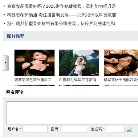
泰森食品质量好吗？2025财年稳健收官，盈利能力提升足
科技暖冬护畅通 责任担当助发展——北汽福田以科技赋能
浙江领邦新型装饰材料有限公司整装：从碎片到整体的和
图片推荐
宋茜穿黑色蕾丝胸衣又
白鹿戴毛绒耳罩可爱俏
杨紫穿格子裙配西装
网友评论
迪丽热巴化身暗夜嗜血
彭小苒黑裙红唇冷艳感
王楚然全黑穿搭酷飒
用户名：
密码：
验证码：