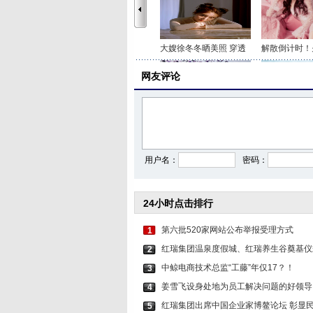
大嫂徐冬冬晒美照 穿透
解散倒计时！
网友评论
刘雯戴棒球帽配白色娃
李嘉铭刘泳希
用户名：
密码：
24小时点击排行
第六批520家网站公布举报受理方式
1
红瑞集团温泉度假城、红瑞养生谷奠基仪
2
中鲸电商技术总监“工藤”年仅17？！
3
姜雪飞设身处地为员工解决问题的好领导
4
红瑞集团出席中国企业家博鳌论坛 彰显
5