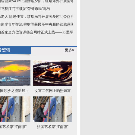
阳送健康&#160;温情暖夕阳，红瑞乐邦开展爱老敬
雪飞获江门市颁发“荣誉市民”称号
系老人 情暖佳节，红瑞乐邦开展关爱慰问公益活
力两岸青年交流 抱财网获民革中央联络部感谢函
内首家全方位资源整合网站正式上线——万里平台
片资讯
更多»
国际沙龙摄影展：
女富二代网上晒照炫富
国艺术家“江南版”
法国艺术家“江南版”