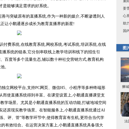
重
,才是能够满足需求的好系统。
姜
心
善与突破原有的直播系统,作为一种新的媒介,不断渗透到人
助
正让小鹅通逐步成长为教育直播界的新星!
国
付费系统,在线教育系统,网校系统,考试系统,培训系统,在线
图
直播系统的链条,它分别串联线上教学培训和线下的招生引
、百度等多个流量生态,辅以数十种社交营销方式,教育机构
量池。
狮城
立网校平台,支持PC网页、微信H5、小程序等多种终端形
,从而使直播系统得到丰富。在课堂设置上,小鹅通直播课堂支
等多种教学场景。尤其是小鹅通直播系统的互动功能,打破地域空间
实还原现实教学场景。在智能服务上,小鹅通直播系统通过AI
练、评、管”等教学环节中,使得教育富有生机,更符合当代学
法
受教的有效结合。在运营决策方案上,小鹅通直播系统具备强大