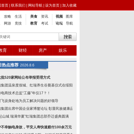
回首页
|
联系我们
|
网站导航
|
设为首页
|
加入收藏
点
攻略
生活
美食
资讯
视频
图库
业
网游
竟技
教育
考试
论坛
导航
教育
财经
房产
娱乐
日热点推荐
2026.8.6
六批520家网站公布举报受理方式
瑞集团温泉度假城、红瑞养生谷奠基仪式在绥阳举
鲸电商技术总监“工藤”年仅17？！
雪飞设身处地为员工解决问题的好领导
瑞集团出席中国企业家博鳌论坛 彰显民族健康品
红起山城 瑞满华夏”红瑞集团总部乔迁盛典圆满
户不幸触电身故，平安人寿快速赔付100余万元