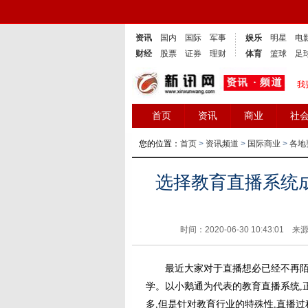
资讯
国内
国际
军事
娱乐
明星
电
财经
股票
证券
理财
体育
篮球
足
我
首页
资讯
商业
社
您的位置：
首页
>
资讯频道
>
国际商业
>
各地
选择教育直播系统
时间：2020-06-30 10:43:01 来
最近大家对于直播想必已经不再陌生
学。以小鹅通为代表的教育直播系统,
多,但是针对教育行业的特殊性,直播