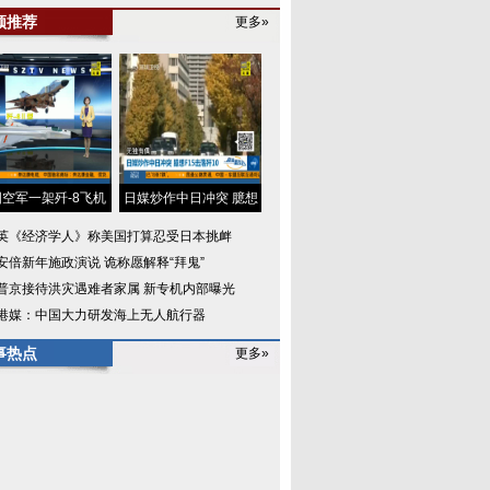
频推荐
更多»
空军一架歼-8飞机
日媒炒作中日冲突 臆想
英《经济学人》称美国打算忍受日本挑衅
安倍新年施政演说 诡称愿解释“拜鬼”
普京接待洪灾遇难者家属 新专机内部曝光
港媒：中国大力研发海上无人航行器
事热点
更多»