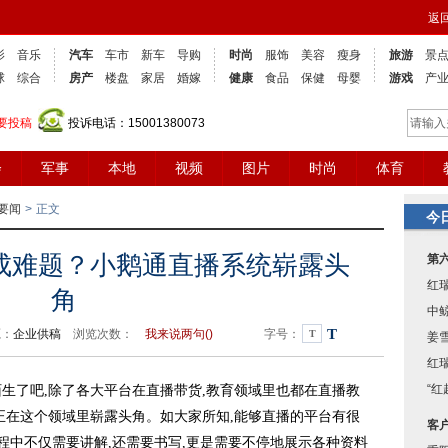
返
影
音乐
汽车
车市
新车
导购
时尚
服饰
美容
瘦身
旅游
景
球
综合
房产
楼盘
家居
婚嫁
健康
食品
保健
母婴
游戏
产
要投稿
投诉电话：15001380073
会
军事
本地
视频
图片
时尚
体育
要闻
>
正文
今
成难题？小鹅通直播系统崭露头
第
红
角
中
T
源：
企业供稿
浏览次数：
我来说两句(
)
字号：
T
姜
红
“
了吧,除了各大平台在直播带货,教育领域里也都在直播教
正在这个领域里崭露头角。如大家所知,能够直播的平台有很
客
过程中不仅需要讲解,还需要书写,更是需要不停地展示各种资料