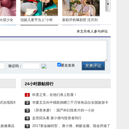
火箭少女
倪妮儿童节当上“小班
新剧开机曝剧照 沈月刘
本文共有
人参与评论
古风婚礼
秦岚卷发配红唇魅惑性
邓家佳穿喇叭裤走复古
匿名发表
验证码：
24小时跟帖排行
科度之美，在他们身上彰显！
1
式在绥阳举
华夏五五向中残联捐赠三千万张有品位全国旅游卡
2
《异兽来袭》：国产科幻怪兽片的一小步
3
监管回头看 唐小僧与投资者同行
4
民族健康品
2017新金融转型， 唐小僧、蚂蚁金服、陆金所做了
5