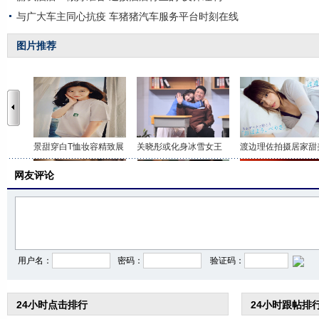
与广大车主同心抗疫 车猪猪汽车服务平台时刻在线
图片推荐
景甜穿白T恤妆容精致展
关晓彤或化身冰雪女王
渡边理佐拍摄居家甜
网友评论
吴谨言绿洲晒居家美照
沈月一改甜美形象演绎
火箭少女紫宁分享美
用户名：
密码：
验证码：
24小时点击排行
24小时跟帖排