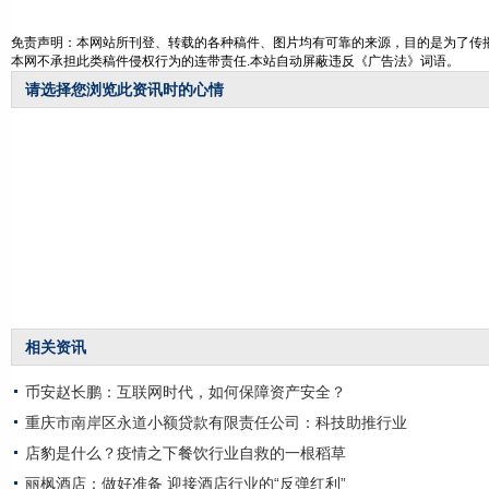
免责声明：本网站所刊登、转载的各种稿件、图片均有可靠的来源，目的是为了传播
本网不承担此类稿件侵权行为的连带责任.本站自动屏蔽违反《广告法》词语。
请选择您浏览此资讯时的心情
相关资讯
币安赵长鹏：互联网时代，如何保障资产安全？
重庆市南岸区永道小额贷款有限责任公司：科技助推行业
店豹是什么？疫情之下餐饮行业自救的一根稻草
丽枫酒店：做好准备 迎接酒店行业的“反弹红利”