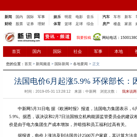
新闻
国内
国际
军事
娱乐
明星
电影
音乐
汽车
车市
新车
财经
股票
证券
理财
体育
篮球
足球
综合
房产
楼盘
家居
我要投稿
网站电话：1500138
首页
国内
国际
社会
军事
本地
您的位置：
首页
>
新闻频道
>
国际新闻
>
各地要闻
>
正文
法国电价6月起涨5.9% 环保部长
时间：2019-05-31 13:28:12 来源：中新网 浏览次数：
我来说两
中新网5月31日电 据《欧洲时报》报道，法国电力集团表示，6
5.9%。据悉，该决议和2月7日法国独立机构能源监管委员会的建
价是由于电力集团生产成本增加，并暗指和员工福利过高有关。
据报道，电价上涨涉及到法国共计2500万户家庭，其计算方法