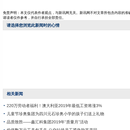
免责声明：本文仅代表作者观点，与新讯网无关。新讯网不对文章所包含内容的准
请读者仅作参考，并自行承担全部责任。
请选择您浏览此新闻时的心情
相关新闻
220万劳动者福利！澳大利亚2019年最低工资将涨3%
儿童节珍奥集团为四川元石珍奥小学的孩子们送上礼物
品质致胜——鑫汇科集团2019年“质量月”活动