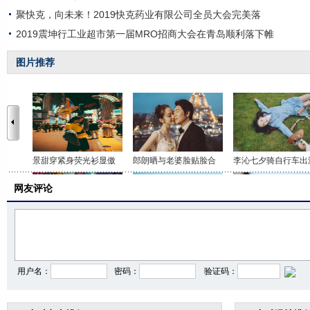
聚快克，向未来！2019快克药业有限公司全员大会完美落
2019震坤行工业超市第一届MRO招商大会在青岛顺利落下帷
图片推荐
景甜穿紧身荧光衫显傲
郎朗晒与老婆脸贴脸合
李沁七夕骑自行车出
网友评论
杜若溪晒七夕情侣穿搭
袁姗姗穿运动内衣秀马
宋茜风格百变游法国
用户名：
密码：
验证码：