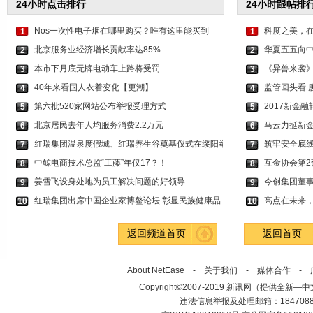
24小时点击排行
24小时跟帖排
Nos一次性电子烟在哪里购买？唯有这里能买到
科度之美，
1
1
北京服务业经济增长贡献率达85%
华夏五五向
2
2
本市下月底无牌电动车上路将受罚
《异兽来袭
3
3
40年来看国人衣着变化【更潮】
监管回头看 
4
4
第六批520家网站公布举报受理方式
2017新金
5
5
北京居民去年人均服务消费2.2万元
马云力挺新金
6
6
红瑞集团温泉度假城、红瑞养生谷奠基仪式在绥阳举
筑牢安全底线
7
7
中鲸电商技术总监“工藤”年仅17？！
互金协会第2
8
8
姜雪飞设身处地为员工解决问题的好领导
今创集团董
9
9
红瑞集团出席中国企业家博鳌论坛 彰显民族健康品
高点在未来
10
10
返回频道首页
返回首页
About NetEase -
关于我们
-
媒体合作
-
Copyright©2007-2019 新讯网（提供全新—中文资讯的
违法信息举报及处理邮箱：184708