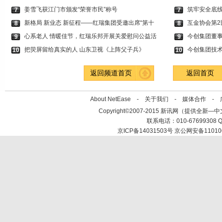
姜雪飞获江门市颁发“荣誉市民”称号
筑牢安全底线
7
7
新格局 新业态 新征程——红瑞集团受邀出席“第十
互金协会第2
8
8
心系老人 情暖佳节，红瑞乐邦开展关爱慰问公益活
今创集团董
9
9
把荧屏留给真实的人 山东卫视《上阵父子兵》
今创集团技
10
10
返回频道首页
返回首页
About NetEase -
关于我们
-
媒体合作
-
Copyright©2007-2015 新讯网（提供全新—中文资讯的
联系电话：010-67699308 Q
京ICP备14031503号 京公网安备11