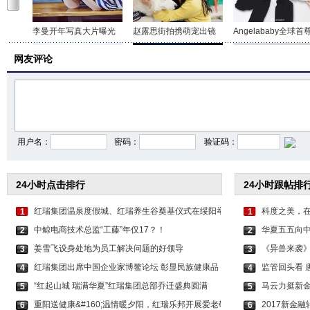
李曼开年写真大片曝光
赵露思街拍携萌宠出镜
Angelababy全球首
网友评论
周润发方中信廖启智爬
张馨予粉色长裙亮相盛
徐璐获两项殊荣 “闪
用户名：
密码：
验证码：
24小时点击排行
24小时跟帖排
红瑞集团温泉度假城、红瑞养生谷奠基仪式在绥阳举
科度之美，
1
1
中鲸电商技术总监“工藤”年仅17？！
华夏五五向
2
2
姜雪飞设身处地为员工解决问题的好领导
《异兽来袭
3
3
红瑞集团出席中国企业家博鳌论坛 彰显民族健康品
监管回头看 
4
4
“红起山城 瑞满华夏”红瑞集团总部乔迁盛典圆满
马云力挺新金
5
5
重阳送健康&#160;温情暖夕阳，红瑞乐邦开展爱老敬
2017新金
6
6