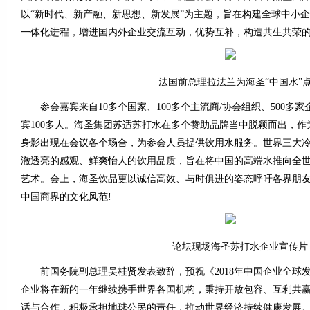
以“新时代、新产融、新思想、新发展”为主题，旨在构建全球中小
一体化进程，增进国内外企业交流互动，优势互补，构造共生共荣
法国前总理拉法兰为海圣“中国水”
参会嘉宾来自10多个国家、100多个主流商/协会组织、500多
宾100多人。海圣集团苏适苏打水在多个赞助品牌当中脱颖而出，
身影出现在会议各个场合，为参会人员提供饮用水服务。世界三大
澈透亮的感观、鲜爽怡人的饮用品质，旨在将中国的高端水推向全
艺术。会上，海圣饮品更以诚信高效、与时俱进的姿态呼吁各界朋
中国商界的文化风范!
论坛现场海圣苏打水企业宣传片
前国务院副总理吴桂贤发表致辞，预祝《2018年中国企业全球
企业将在新的一年继续携手世界各国机构，秉持开放包容、互利共赢
话与合作，积极承担地球公民的责任，推动世界经济持续健康发展