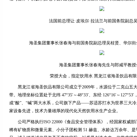
法国前总理让·皮埃尔·拉法兰与前国务院副总吴
海圣集团董事长张春海与前国务院副总理吴桂贤、华尔街
海圣集团董事长张春海先生与郎咸平教授
荣授大会，指定饮用水 黑龙江省海圣饮品有限
黑龙江省海圣饮品有限公司成立于2009年，水源位于二克山五
带。地理坐标位置处于北纬 47°35′～48°33′、东经 126°16′～127°
成“酸”、“碱”两大水系，公司旗下产品——苏适苏打水为世界三大
家设备先进，技术力量雄厚的现代化天然饮用水生产企业。
公司严格执行ISO 22000《食品安全管理体系》，经国家权威
稀有矿物质和微量元素、小分子团检测 51 赫兹、水龄达万余年、