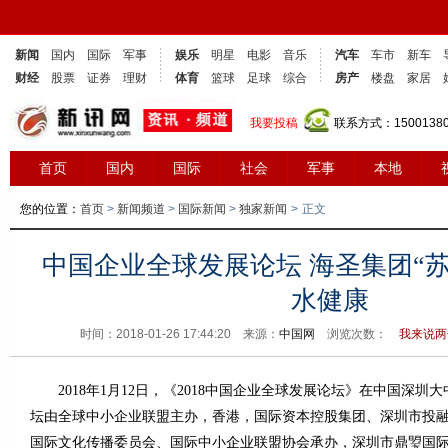
新闻
国内
国际
军事
娱乐
明星
电影
音乐
汽车
车市
新车
财经
股票
证券
理财
体育
篮球
足球
综合
房产
楼盘
家居
我要投稿
联系方式：1500138
首页
国内
国际
社会
军事
本地
您的位置：
首页
>
新闻频道
>
国际新闻
>
独家新闻
>
正文
中国企业全球发展论坛 海圣集团“
水健康
时间：2018-01-26 17:44:20 来源：
中国网
浏览次数：
我来说两句
2018年1月12日，《2018中国企业全球发展论坛》在中国深圳
坛由全球中小企业联盟主办，香港，国际资本控股集团、深圳市投
国际文化传播委员会、国际中小企业联盟协会承办，深圳市鼎琞国