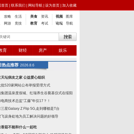
回首页
|
联系我们
|
网站导航
|
设为首页
|
加入收藏
点
攻略
生活
美食
资讯
视频
图库
业
网游
竟技
教育
考试
论坛
导航
教育
财经
房产
娱乐
日热点推荐
2026.8.6
京天坛病友之家 公益爱心组织
六批520家网站公布举报受理方式
瑞集团温泉度假城、红瑞养生谷奠基仪式在绥阳举
鲸电商技术总监“工藤”年仅17？！
三星Galaxy Z Flip 5G,走到哪都是T台
雪飞设身处地为员工解决问题的好领导
泉香菇不能和什么一起吃