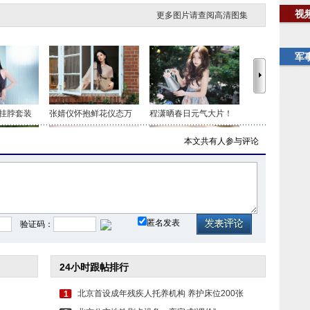
视
更多图片请查阅高清图集
军
挂脖套装
张婧仪怀抱鲜花仪态万
程潇晒春日元气大片！
本文共有
人参与评论
色套装 时
虞书欣穿白色吊带上衣
毛晓彤穿民族风服饰 长
匿名发表
验证码：
24小时跟帖排行
北京首设成年残疾人托养机构 养护床位200张
1