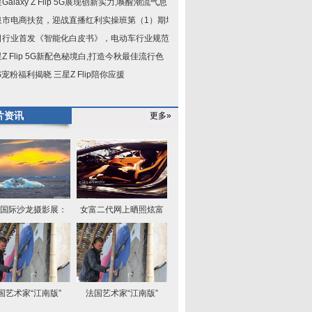
Galaxy Z Flip 5G展现创新实力,唤醒潮流气息
泉市电商扶贫，迎战直播红利实操班第（1）期培
日行业首发《智能化白皮书》，电动车行业规范已
Z Flip 5G新配色秘境白,打造今秋最佳流行色
S宠粉福利揭晓 三星Z Flip陪你应援
片资讯
更多»
国际沙龙摄影展：
女富二代网上晒照炫富
国艺术家“江南版”
法国艺术家“江南版”