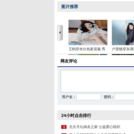
图片推荐
王鸥穿米白色家居服 秀
卢昱晓穿灰调
网友评论
李沁穿印花抹胸短裤 打
关晓彤身穿咖
用户名：
密码：
24小时点击排行
北京天坛病友之家 公益爱心组织
1