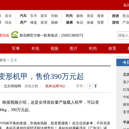
返
影
音乐
汽车
车市
新车
导购
时尚
服饰
美容
瘦身
旅游
景
球
综合
房产
楼盘
家居
婚嫁
健康
食品
保健
母婴
游戏
产
要投稿
新讯网官方唯一联系电话：15001380073
会
军事
本地
视频
图片
时尚
体育
资讯
>
正文
今
变形机甲，售价390万元起
北
第
T
源：
北京商报网
浏览次数：
我来说两句(
)
字号：
T
红
中
。根据视频介绍，这是全球首款量产版载人机甲，可以变
拥有
kg，390万元起。
姜
平
片均有可靠的来源，市场有风险，投资需谨慎！ 此文仅供参考，不作买卖
失，本站不承担任何经济和法律责任！ 本站自动屏蔽违反《广告法》词