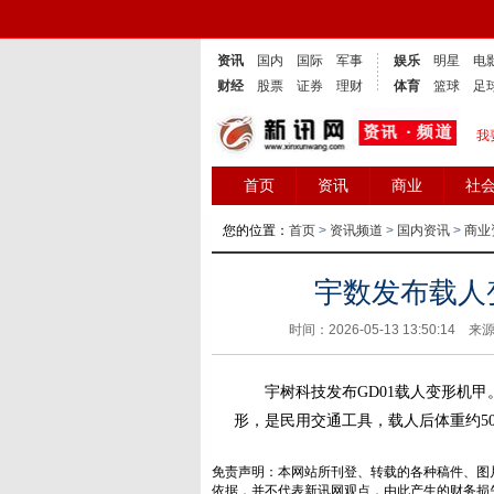
资讯
国内
国际
军事
娱乐
明星
电
财经
股票
证券
理财
体育
篮球
足
我
首页
资讯
商业
社
您的位置：
首页
>
资讯频道
>
国内资讯
>
商业
宇数发布载人
时间：2026-05-13 13:50:14 来
宇树科技发布GD01载人变形机甲
形，是民用交通工具，载人后体重约500
免责声明：本网站所刊登、转载的各种稿件、图
依据，并不代表新讯网观点，由此产生的财务损