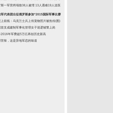
斯一军营坍塌致38人被埋 13人遇难19人送医
放军代表团出征俄罗斯参加“2015国际军事比赛”
宠上前线：乌克兰士兵上传宠物照片被热传(图)
国首支成建制军事化管理女子巡逻辅警上岗
本2016年军费超5万亿再创历史新高
甜苦辣，这是异地军恋的味道