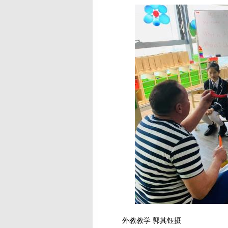
外教教学 郭其钰摄