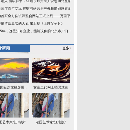
系老人 情暖佳节，红瑞乐邦开展关爱慰问公益活
力两岸青年交流 抱财网获民革中央联络部感谢函
内首家全方位资源整合网站正式上线——万里平台
荧屏留给真实的人 山东卫视《上阵父子兵》
015年，这些知名企业，能解决你的北京市户口！
片新闻
更多»
国际沙龙摄影展：
女富二代网上晒照炫富
国艺术家“江南版”
法国艺术家“江南版”