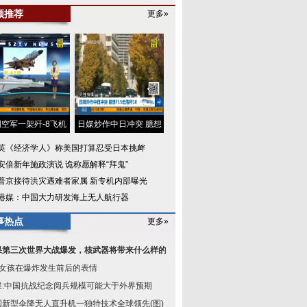
频推荐
更多»
空军一架歼-8飞机
日媒炒作中日冲突 臆想
英《经济学人》称美国打算忍受日本挑衅
安倍新年施政演说 诡称愿解释“拜鬼”
普京接待洪灾遇难者家属 新专机内部曝光
港媒：中国大力研发海上无人航行器
事热点
更多»
果第三次世界大战爆发，核武器将带来什么样的世
岁女孩在爆炸发生前后的表情
媒:中国抗战纪念阅兵规模可能大于外界预期
国新型伞降无人直升机一独特技术全球领先(图)