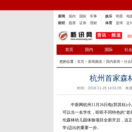
新闻
国内
国际
军事
娱乐
明星
电
财经
股票
证券
理财
体育
篮球
足
我
首页
国内
国际
社
您的位置：
首页
>
新闻频道
>
国内新闻
>
社会
杭州首家森
时间：2018-11-26 14:01:05 来
中新网杭州11月26日电(郭其钰)小
可以当一名学生，听听不同特色的“老师
伦森林幼儿园体验项目全新开启，这正
学)迈出的重要一步。