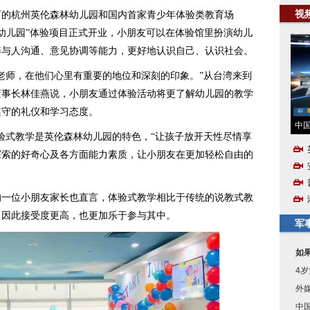
视
的杭州英伦森林幼儿园和国内首家青少年体验类教育场
林幼儿园”体验项目正式开业，小朋友可以在体验馆里扮演幼儿
养与人沟通、意见协调等能力，更好地认识自己、认识社会。
师，在他们心里有重要的地位和深刻的印象。”从台湾来到
董事长林佳燕说，小朋友通过体验活动将更了解幼儿园的教学
遵守的礼仪和学习态度。
中国
验式教学是英伦森林幼儿园的特色，“让孩子放开天性尽情享
探索的好奇心及各方面能力素质，让小朋友在更加轻松自由的
位小朋友家长也直言，体验式教学相比于传统的说教式教
，因此接受度更高，也更加乐于参与其中。
军
如
4
外
中