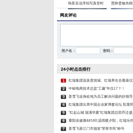
韩星吴涟序拍写真登时
贾静雯修杰楷
网友评论
贾静雯修杰楷巴厘岛补
杨超越穿粉色
用户名：
密码：
24小时点击排行
红瑞集团温泉度假城、红瑞养生谷奠基仪
1
中鲸电商技术总监“工藤”年仅17？！
2
姜雪飞设身处地为员工解决问题的好领导
3
红瑞集团出席中国企业家博鳌论坛 彰显
4
“红起山城 瑞满华夏”红瑞集团总部乔迁
5
重阳送健康&#160;温情暖夕阳，红瑞乐
6
姜雪飞获江门市颁发“荣誉市民”称号
7