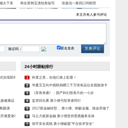
烟火下亲
韩女星韩宝凛拍美妆写
张嘉倪一家四口同框照
本文共有
人参与评论
套装娴静
古天乐与林峰18年后再
钟镇涛感恩梁朝伟邓丽
匿名发表
验证码：
24小时跟帖排行
式在绥阳举
科度之美，在他们身上彰显！
1
华夏五五向中残联捐赠三千万张有品位全国旅游卡
2
《异兽来袭》：国产科幻怪兽片的一小步
3
民族健康品
监管回头看 唐小僧与投资者同行
4
盛典圆满
2017新金融转型， 唐小僧、蚂蚁金服、陆金所做了
5
邦开展爱老敬
马云力挺新金融 唐小僧坚持普惠服务实体
6
筑牢安全底线 唐小僧破题“平台技术安全”
7