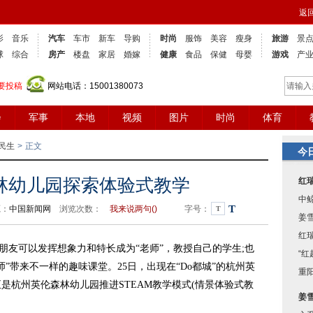
返
影
音乐
汽车
车市
新车
导购
时尚
服饰
美容
瘦身
旅游
景
球
综合
房产
楼盘
家居
婚嫁
健康
食品
保健
母婴
游戏
产
要投稿
网站电话：15001380073
会
军事
本地
视频
图片
时尚
体育
民生
>
正文
今
林幼儿园探索体验式教学
红
中
T
源：
中国新闻网
浏览次数：
我来说两句()
字号：
T
姜
红
朋友可以发挥想象力和特长成为“老师”，教授自己的学生;也
“
”带来不一样的趣味课堂。25日，出现在“Do都城”的杭州英
重
是杭州英伦森林幼儿园推进STEAM教学模式(情景体验式教
姜