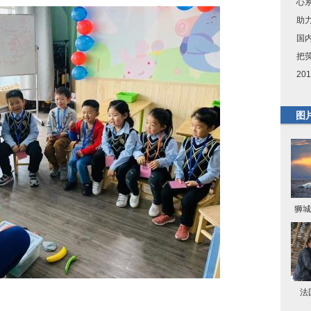
心
助
国
把
2
图
狮城
法