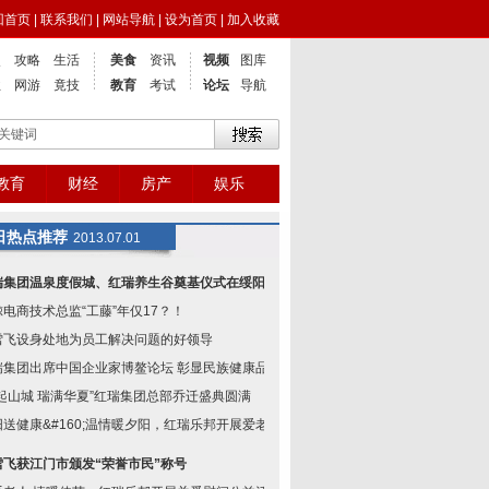
回首页
|
联系我们
|
网站导航
|
设为首页
|
加入收藏
点
攻略
生活
美食
资讯
视频
图库
业
网游
竟技
教育
考试
论坛
导航
教育
财经
房产
娱乐
日热点推荐
2013.07.01
瑞集团温泉度假城、红瑞养生谷奠基仪式在绥阳举
鲸电商技术总监“工藤”年仅17？！
雪飞设身处地为员工解决问题的好领导
瑞集团出席中国企业家博鳌论坛 彰显民族健康品
红起山城 瑞满华夏”红瑞集团总部乔迁盛典圆满
阳送健康&#160;温情暖夕阳，红瑞乐邦开展爱老敬
雪飞获江门市颁发“荣誉市民”称号