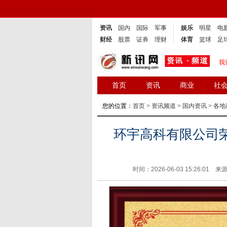
资讯
国内
国际
军事
娱乐
明星
电
财经
股票
证券
理财
体育
篮球
足
我
首页
资讯
商业
社
您的位置：
首页
>
资讯频道
>
国内资讯
>
各地
环宇高科有限公司荣
时间：2026-06-03 15:26:01 来