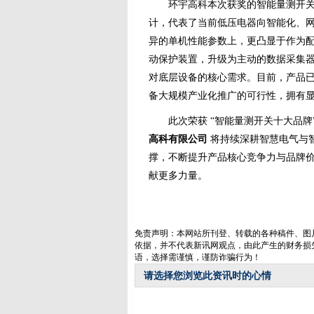
环宇高科本次获奖的智能量测开关，采
计，代表了当前低压电器向智能化、
异的单机性能参数上，更凸显于作为
动保护装置，升级为主动的数据采集
对底层设备的核心需求。目前，产品
备大规模产业化推广的可行性，拥有
此次荣获 “智能量测开关十大品牌”
高科有限公司
将持续深耕智慧电气与
撑，不断提升产品核心竞争力与品牌
献更多力量。
免责声明：本网站所刊登、转载的各种稿件、图
依据，并不代表新讯网观点，由此产生的财务损
语，选择需谨慎，谨防诈骗行为！
请选择您浏览此资讯时的心情