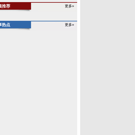
频推荐
更多»
事热点
更多»