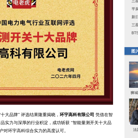
三星
平
新
三星
BT
图
狮城
“十大品牌” 评选结果隆重揭晓，
环宇高科有限公司
凭借在智
品实力与深厚的行业积淀，成功斩获 “智能量测开关十大品
法
客户对环宇高科综合实力的高度认可。