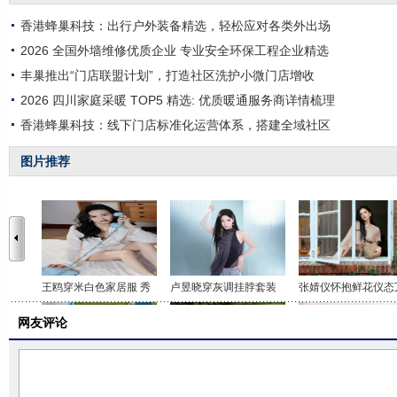
香港蜂巢科技：出行户外装备精选，轻松应对各类外出场
2026 全国外墙维修优质企业 专业安全环保工程企业精选
丰巢推出“门店联盟计划”，打造社区洗护小微门店增收
2026 四川家庭采暖 TOP5 精选: 优质暖通服务商详情梳理
香港蜂巢科技：线下门店标准化运营体系，搭建全域社区
图片推荐
王鸥穿米白色家居服 秀
卢昱晓穿灰调挂脖套装
张婧仪怀抱鲜花仪态
网友评论
李沁穿印花抹胸短裤 打
关晓彤身穿咖色套装 时
虞书欣穿白色吊带上