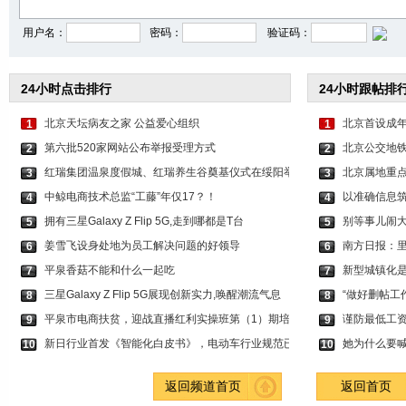
用户名：
密码：
验证码：
24小时点击排行
24小时跟帖排
北京天坛病友之家 公益爱心组织
北京首设成年
1
1
第六批520家网站公布举报受理方式
北京公交地铁
2
2
红瑞集团温泉度假城、红瑞养生谷奠基仪式在绥阳举
北京属地重
3
3
中鲸电商技术总监“工藤”年仅17？！
以准确信息筑
4
4
拥有三星Galaxy Z Flip 5G,走到哪都是T台
别等事儿闹
5
5
姜雪飞设身处地为员工解决问题的好领导
南方日报：
6
6
平泉香菇不能和什么一起吃
新型城镇化
7
7
三星Galaxy Z Flip 5G展现创新实力,唤醒潮流气息
“做好删帖工
8
8
平泉市电商扶贫，迎战直播红利实操班第（1）期培
谨防最低工
9
9
新日行业首发《智能化白皮书》，电动车行业规范已
她为什么要喊
10
10
返回频道首页
返回首页