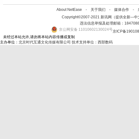
About NetEase -
关于我们
-
媒体合作
-
Copyright©2007-2021 新讯网（提供全新—中文资讯的
违法信息举报及处理邮箱：184708
京公网安备 11010602130024号
京ICP备19010
未经过本站允许,请勿将本站内容传播或复制
主办单位：
北京时代互通文化传媒有限公司
技术支持单位：西部数码