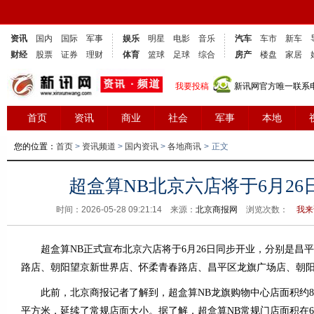
资讯
国内
国际
军事
娱乐
明星
电影
音乐
汽车
车市
新车
财经
股票
证券
理财
体育
篮球
足球
综合
房产
楼盘
家居
我要投稿
新讯网官方唯一联系电话
首页
资讯
商业
社会
军事
本地
您的位置：
首页
>
资讯频道
>
国内资讯
>
各地商讯
>
正文
超盒算NB北京六店将于6月26
时间：2026-05-28 09:21:14 来源：
北京商报网
浏览次数：
我来
超盒算NB正式宣布北京六店将于6月26日同步开业，分别是昌
路店、朝阳望京新世界店、怀柔青春路店、昌平区龙旗广场店、朝
此前，北京商报记者了解到，超盒算NB龙旗购物中心店面积约800
平方米，延续了常规店面大小。据了解，超盒算NB常规门店面积在600