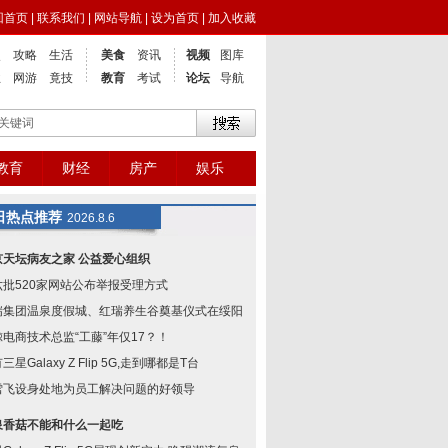
回首页
|
联系我们
|
网站导航
|
设为首页
|
加入收藏
点
攻略
生活
美食
资讯
视频
图库
业
网游
竟技
教育
考试
论坛
导航
教育
财经
房产
娱乐
日热点推荐
2026.8.6
京天坛病友之家 公益爱心组织
六批520家网站公布举报受理方式
瑞集团温泉度假城、红瑞养生谷奠基仪式在绥阳举
鲸电商技术总监“工藤”年仅17？！
三星Galaxy Z Flip 5G,走到哪都是T台
雪飞设身处地为员工解决问题的好领导
泉香菇不能和什么一起吃