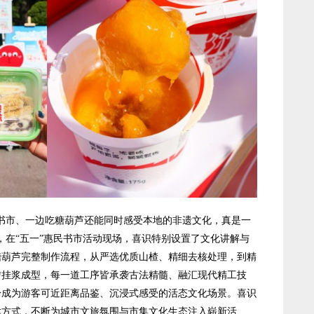
市、一边吃糖葫芦还能同时感受本地的非遗文化，真是一
，在“五一”惠民书市活动现场，喜识特别设置了文化讲解与
糖葫芦完整制作流程，从严选优质山楂、精细去核处理，到精
匀挂浆成型，每一道工序皆承袭古法精髓、融汇现代精工技
身成为游客可近距离品鉴、沉浸式感受的活态文化场景。喜识
达方式，不断为城市文旅氛围与市集文化生态注入崭新活