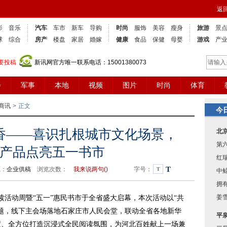
返
影
音乐
汽车
车市
新车
导购
时尚
服饰
美容
瘦身
旅游
景
球
综合
房产
楼盘
家居
婚嫁
健康
食品
保健
母婴
游戏
产
要投稿
新讯网官方唯一联系电话：15001380073
会
军事
本地
视频
图片
时尚
体育
商讯
>
正文
今
香——喜识扎根城市文化场景，
北
第
产品点亮五一书市
红
T
源：
企业供稿
浏览次数：
我来说两句(
)
字号：
T
中
拥有
姜
读活动周暨“五一”惠民书市于全省盛大启幕，本次活动以“共
题，线下主会场落地石家庄市人民会堂，联动全省各地新华
平
度、全方位打造沉浸式全民阅读氛围，为河北百姓献上一场兼