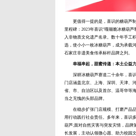
更值得一提的是，喜识的糖葫芦制作技
里程碑：2023年喜识“嘎嘣脆冰糖葫
入非物质文化遗产名录。数十年手工
选，使小小一枚冰糖葫芦，成为承载
石家庄非遗美食传承标杆品牌之列。
幸福串起，甜蜜传递：本土公益
深耕冰糖葫芦赛道二十余年，喜识从街
门店涵盖北京、上海、深圳、天津、河
省、市、自治区以及首尔、温哥华等海
当之无愧的头部品牌。
在稳步扩张门店规模、打磨产品品质
用行动践行社会责任。多年来，喜识
葫芦;面对自然灾害与突发灾情，品牌
长发展，主动认领微心愿、助力校园