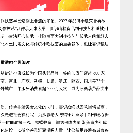
艺早已烙刻上非遗的印记。2023 年品牌非遗荣誉再添
芦制作技艺”及传承人张太学、喜识山楂食品制作技艺相继被列
积淀与古法匠心传承，伴随着两大制作技艺与传承人的相继入
河北本土民俗文化与传统小吃技艺的重要载体，也让喜识稳居
力量激励全民阅读
边小店成长为全国头部品牌，签约加盟门店超 800 家，
南、河北、广东、新疆、甘肃、浙江、陕西、四川等32个
外城市，年服务消费者超4000万人次，成为冰糖葫芦品类中
、传承非遗美食文化的同时，喜识始终以善意回馈城市，
多次走进社会福利院，为孤寡老人与留守儿童亲手制作暖心糖
第一时间驰援一线，捐赠物资、输送保障力量;聚焦青少年成
文化建设，以微小善意汇聚温暖力量，让公益足迹遍布城市各