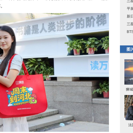
三星
宴。
平
新
三星
BT
图
狮城
法