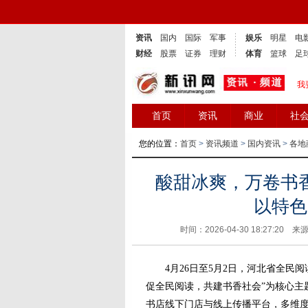
资讯
国内
国际
军事
娱乐
明星
电
财经
股票
证券
理财
体育
篮球
足
我
首页
资讯
商业
社
您的位置：
首页
>
资讯频道
>
国内资讯
>
各地
酸甜冰爽，万卷书
以特色
时间：2026-04-30 18:27:20 来
4月26日至5月2日，河北省全民阅
促全民阅读，共建书香社会”为核心主
书店线下门店与线上传播平台，多维