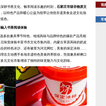
视
深耕书香文化、畅享阅读乐趣的时刻，
石家庄市
级
非物质文
，以特色产品和暖心公益为纽带让传统非遗美食走进文化场
蜜底色。
军
食融入书香阅读体验
选多款兼具季节特色、地域风味与品牌特色的爆款产品亮相
多元味觉体验丰富书市文化市集内容。内蒙古草原风味的奶皮
融合的特色冰沙、还有被誉为河北网红，美食的保定冰柿……
的理念主动携手各地非遗特色美食跨界联动，凭借兼具鲜爽口
市多元文化市集增添了独特的味觉魅力与文化韵味。