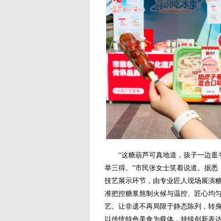
“这糖葫芦可真地道，孩子一边逛书
举三得。”市民张女士笑着说道。据悉
技艺展示环节，由专业匠人现场展演
准把控糖浆熬制火候与温控、匠心均
艺。让非遗不再局限于静态陈列，转
以传统特色美食为载体，持续创新表