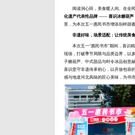
阅读润心田，美食暖人间。在全民
化遗产代表性品牌 —— 喜识
冰糖葫芦
景，为本次五一惠民书市增添别样甜
非遗好味，场景适配：让传统美
本次五一“惠民书市”期间，喜识精
现场，打破季节局限与品类边界，以
子糖葫芦、中式甜品与时令冰品创意
喜识坚守非遗传承初心，以开放包容
感与地道河北风味的匠心美味，为书