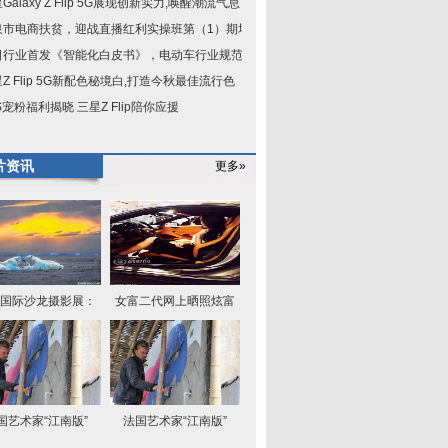
Galaxy Z Flip 5G展现创新实力,唤醒潮流气息
泉市电商扶贫，迎战直播红利实操班第（1）期培
日行业首发《智能化白皮书》，电动车行业规范已
Z Flip 5G新配色秘境白,打造今秋最佳流行色
S宠粉福利揭晓 三星Z Flip陪你应援
片资讯
更多»
国际沙龙摄影展：
女富二代网上晒照炫富
国艺术家“江南版”
法国艺术家“江南版”