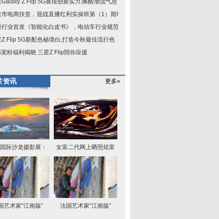
Galaxy Z Flip 5G展现创新实力,唤醒潮流气息
泉市电商扶贫，迎战直播红利实操班第（1）期培
日行业首发《智能化白皮书》，电动车行业规范已
Z Flip 5G新配色秘境白,打造今秋最佳流行色
S宠粉福利揭晓 三星Z Flip陪你应援
片资讯
更多»
国际沙龙摄影展：
女富二代网上晒照炫富
国艺术家“江南版”
法国艺术家“江南版”