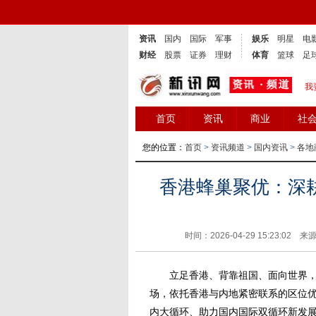
资讯
国内
国际
军事
娱乐
明星
电
财经
股票
证券
理财
体育
篮球
足
我
首页
资讯
商业
社
您的位置：
首页
>
资讯频道
>
国内资讯
>
各地
香港蜂巢聚优：深
时间：2026-04-29 15:23:02 来
立足香港、背靠祖国、面向世界，
场，依托香港与内地紧密联系的区位
内大循环、助力国内国际双循环新发