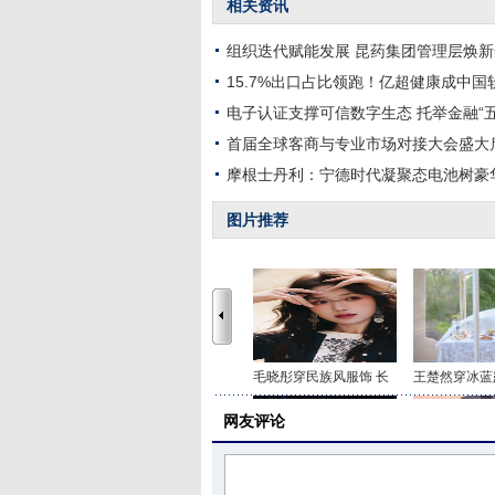
相关资讯
组织迭代赋能发展 昆药集团管理层焕
15.7%出口占比领跑！亿超健康成中
电子认证支撑可信数字生态 托举金融“
首届全球客商与专业市场对接大会盛大
摩根士丹利：宁德时代凝聚态电池树豪
图片推荐
毛晓彤穿民族风服饰 长
王楚然穿冰蓝
网友评论