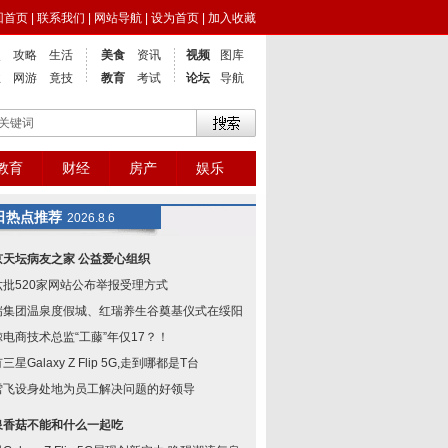
回首页
|
联系我们
|
网站导航
|
设为首页
|
加入收藏
点
攻略
生活
美食
资讯
视频
图库
业
网游
竟技
教育
考试
论坛
导航
教育
财经
房产
娱乐
日热点推荐
2026.8.6
京天坛病友之家 公益爱心组织
六批520家网站公布举报受理方式
瑞集团温泉度假城、红瑞养生谷奠基仪式在绥阳举
鲸电商技术总监“工藤”年仅17？！
三星Galaxy Z Flip 5G,走到哪都是T台
雪飞设身处地为员工解决问题的好领导
泉香菇不能和什么一起吃