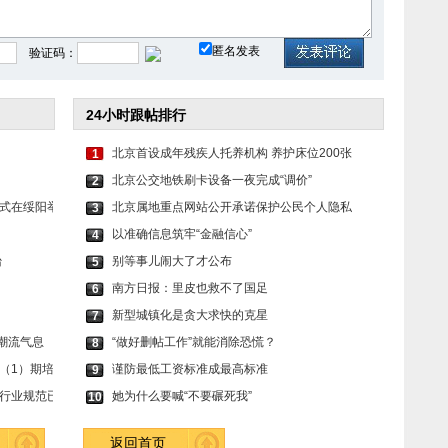
胡同里漫
杨颖身着卡其色复古长
毛晓彤穿鎏金刺绣纱裙
匿名发表
验证码：
24小时跟帖排行
北京首设成年残疾人托养机构 养护床位200张
1
北京公交地铁刷卡设备一夜完成“调价”
2
式在绥阳举
北京属地重点网站公开承诺保护公民个人隐私
3
以准确信息筑牢“金融信心”
4
台
别等事儿闹大了才公布
5
南方日报：里皮也救不了国足
6
新型城镇化是贪大求快的克星
7
唤醒潮流气息
“做好删帖工作”就能消除恐慌？
8
（1）期培
谨防最低工资标准成最高标准
9
行业规范已
她为什么要喊“不要碾死我”
10
返回首页