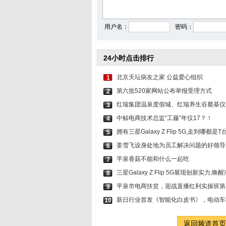
辛芷蕾穿白色镂空上衣
章若楠穿粉裙
用户名：
密码：
24小时点击排行
北京天坛病友之家 公益爱心组织
1
第六批520家网站公布举报受理方式
2
红瑞集团温泉度假城、红瑞养生谷奠基仪
3
中鲸电商技术总监“工藤”年仅17？！
4
拥有三星Galaxy Z Flip 5G,走到哪都是T
5
姜雪飞设身处地为员工解决问题的好领导
6
平泉香菇不能和什么一起吃
7
三星Galaxy Z Flip 5G展现创新实力,
8
平泉市电商扶贫，迎战直播红利实操班第
9
新日行业首发《智能化白皮书》，电动车
10
返回频道首页