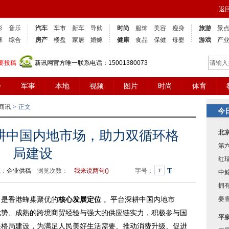
返
影
音乐
汽车
车市
新车
导购
时尚
服饰
美容
瘦身
旅游
景
球
综合
房产
楼盘
家居
婚嫁
健康
食品
保健
母婴
游戏
产
要投稿
新讯网官方唯一联系电话：15001380073
会
军事
本地
视频
图片
时尚
体育
商讯
>
正文
今
耕中国内地市场，助力双循环格
北
第
局建设
红
T
源：
企业供稿
浏览次数：
我来说两句(
)
字号：
T
中
拥有
姜
是香港蜂巢聚优的
核心发展定位
。平台深耕中国内地市
优势、成熟的跨境商贸经验与强大的供应链实力，积极参与国
平
展格局建设，为满足人民美好生活需要、推动消费升级、促进