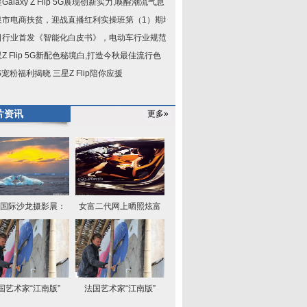
Galaxy Z Flip 5G展现创新实力,唤醒潮流气息
泉市电商扶贫，迎战直播红利实操班第（1）期培
日行业首发《智能化白皮书》，电动车行业规范已
Z Flip 5G新配色秘境白,打造今秋最佳流行色
S宠粉福利揭晓 三星Z Flip陪你应援
片资讯
更多»
国际沙龙摄影展：
女富二代网上晒照炫富
国艺术家“江南版”
法国艺术家“江南版”