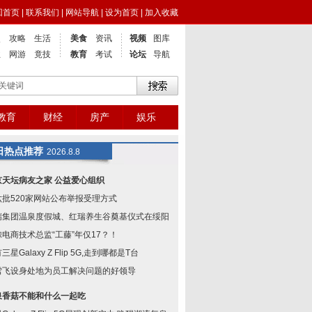
回首页
|
联系我们
|
网站导航
|
设为首页
|
加入收藏
点
攻略
生活
美食
资讯
视频
图库
业
网游
竟技
教育
考试
论坛
导航
教育
财经
房产
娱乐
日热点推荐
2026.8.8
京天坛病友之家 公益爱心组织
六批520家网站公布举报受理方式
瑞集团温泉度假城、红瑞养生谷奠基仪式在绥阳举
鲸电商技术总监“工藤”年仅17？！
三星Galaxy Z Flip 5G,走到哪都是T台
雪飞设身处地为员工解决问题的好领导
泉香菇不能和什么一起吃