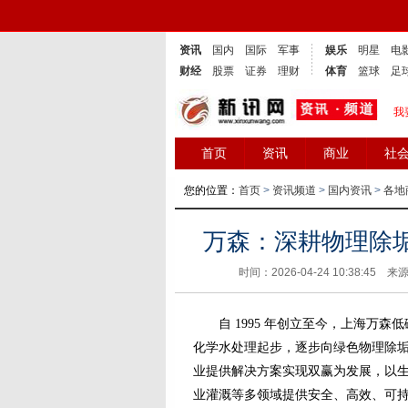
资讯
国内
国际
军事
娱乐
明星
电
财经
股票
证券
理财
体育
篮球
足
我
首页
资讯
商业
社
您的位置：
首页
>
资讯频道
>
国内资讯
>
各地
万森：深耕物理除
时间：2026-04-24 10:38:45 来
自 1995 年创立至今，上海万森
化学水处理起步，逐步向绿色物理除
业提供解决方案实现双赢为发展，以
业灌溉等多领域提供安全、高效、可