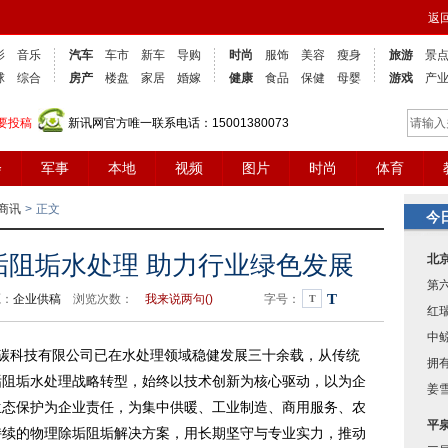
返
影
音乐
汽车
车市
新车
导购
时尚
服饰
美容
瘦身
旅游
景
球
综合
房产
楼盘
家居
婚嫁
健康
食品
保健
母婴
游戏
产
要投稿
新讯网官方唯一联系电话：15001380073
会
军事
本地
视频
图片
时尚
体育
商讯
>
正文
今
垢阻垢水处理 助力行业绿色发展
北
第
T
源：
企业供稿
浏览次数：
我来说两句(
)
字号：
T
红
中
低碳科技有限公司已在水处理领域稳健发展三十余载，从传统
拥有
垢阻垢水处理战略转型，始终以技术创新为核心驱动，以为企
姜
生态保护为企业责任，为集中供暖、工业制造、商用服务、农
平
持续的物理除垢阻垢解决方案，用长期坚守与专业实力，推动