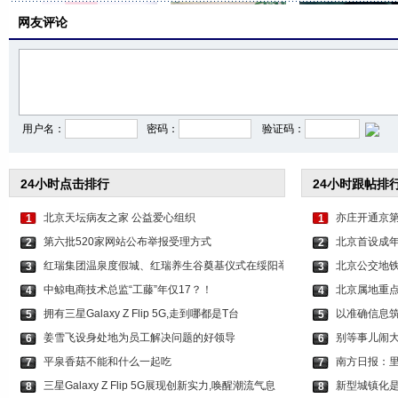
网友评论
田曦薇挂脖吊带配短裙
李一桐穿白色无袖上衣
李沁穿拖地西服裙华
用户名：
密码：
验证码：
24小时点击排行
24小时跟帖排
北京天坛病友之家 公益爱心组织
亦庄开通京第
1
1
第六批520家网站公布举报受理方式
北京首设成年
2
2
红瑞集团温泉度假城、红瑞养生谷奠基仪式在绥阳举
北京公交地铁
3
3
中鲸电商技术总监“工藤”年仅17？！
北京属地重
4
4
拥有三星Galaxy Z Flip 5G,走到哪都是T台
以准确信息筑
5
5
姜雪飞设身处地为员工解决问题的好领导
别等事儿闹
6
6
平泉香菇不能和什么一起吃
南方日报：
7
7
三星Galaxy Z Flip 5G展现创新实力,唤醒潮流气息
新型城镇化
8
8