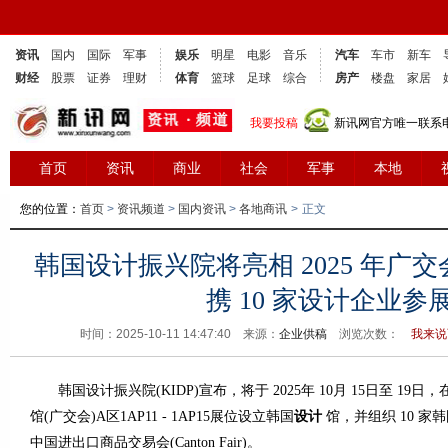
资讯
国内
国际
军事
娱乐
明星
电影
音乐
汽车
车市
新车
财经
股票
证券
理财
体育
篮球
足球
综合
房产
楼盘
家居
我要投稿
新讯网官方唯一联系电话
首页
资讯
商业
社会
军事
本地
您的位置：
首页
>
资讯频道
>
国内资讯
>
各地商讯
>
正文
韩国设计振兴院将亮相 2025 年广
携 10 家设计企业参
时间：2025-10-11 14:47:40 来源：
企业供稿
浏览次数：
我来说
韩国设计振兴院(KIDP)宣布，将于 2025年 10月 15日至 1
馆(广交会)A区1AP11 - 1AP15展位设立韩国
设计
馆，并组织 10 家韩
中国进出口商品交易会(Canton Fair)。