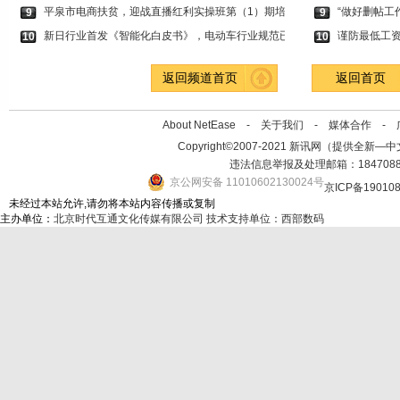
平泉市电商扶贫，迎战直播红利实操班第（1）期培
“做好删帖工
9
9
新日行业首发《智能化白皮书》，电动车行业规范已
谨防最低工
10
10
返回频道首页
返回首页
About NetEase -
关于我们
-
媒体合作
-
Copyright©2007-2021 新讯网（提供全新—中文资讯的
违法信息举报及处理邮箱：184708
京公网安备 11010602130024号
京ICP备19010
未经过本站允许,请勿将本站内容传播或复制
主办单位：
北京时代互通文化传媒有限公司
技术支持单位：西部数码