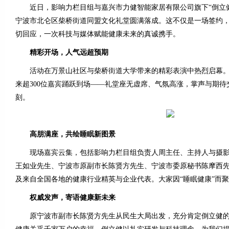
近日，影响力栏目组与嘉兴市力健智能家居有限公司旗下“倒立健
宁波市北仑区柴桥街道同盟文化礼堂圆满落成。这不仅是一场签约
切回应，一次科技与媒体赋能健康未来的真诚携手。
精彩开场，人气远超预期
活动在万景山社区与柴桥街道大学带来的精彩表演中热烈启幕。原
来超300位嘉宾踊跃到场——礼堂座无虚席、气氛高涨，掌声与期
刻。
高朋满座，共绘睡眠新图景
现场嘉宾云集，包括影响力栏目组负责人周主任、主持人与摄影师
王如业先生、宁波市原副市长陈贤方先生、宁波市委原秘书陈摩西
及来自全国各地的健康行业精英与企业代表。大家因“睡眠健康”而聚
权威发声，寄语健康新未来
原宁波市副市长陈贤方先生从民生大局出发，充分肯定倒立健的