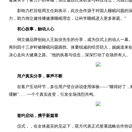
健康关乎千家万户的幸福，倒立健以扎实研发与科技理念，为我们提
影响力栏目组周主任则表示，此次合作源于对国人睡眠问题的深
力，助力倒立健传播健康睡眠理念，让科学睡眠进入更多家庭。”
初心故事，触动人心
倒立健品牌创始人王如业先生的分享，成为仪式上的动人一幕。
再到四十三岁时被睡眠问题困扰、体重锐减的经历切入，娓娓道来创
决心走向大健康之路。”他的执着与信念，深深打动了在场所有人。
用户真实分享，掌声不断
在客户互动环节，多位用户登台诉说使用体验——“睡得好了，精
缓解”……一个个真实改变，引发全场强烈共鸣。
签约启动，携手新篇章
仪式，，在全体嘉宾的见证下，双方代表正式签署战略合作协议