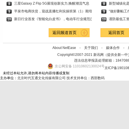
三星Galaxy Z Flip 5G展现创新实力,唤醒潮流气息
新型城镇化
8
8
平泉市电商扶贫，迎战直播红利实操班第（1）期培
“做好删帖工
9
9
新日行业首发《智能化白皮书》，电动车行业规范已
谨防最低工
10
10
返回频道首页
返回首页
About NetEase -
关于我们
-
媒体合作
-
Copyright©2007-2021 新讯网（提供全新—中文资讯的
违法信息举报及处理邮箱：184708
京公网安备 11010602130024号
京ICP备19010
未经过本站允许,请勿将本站内容传播或复制
主办单位：
北京时代互通文化传媒有限公司
技术支持单位：西部数码