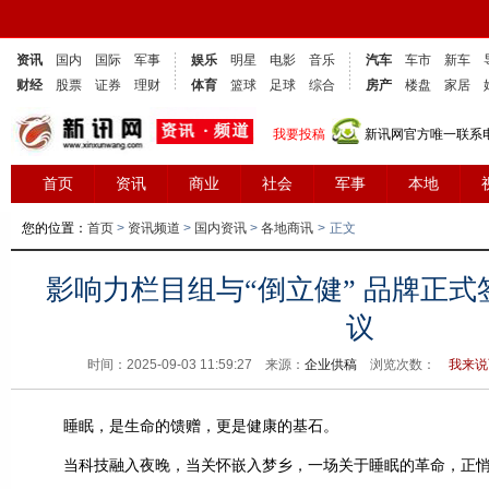
资讯
国内
国际
军事
娱乐
明星
电影
音乐
汽车
车市
新车
财经
股票
证券
理财
体育
篮球
足球
综合
房产
楼盘
家居
我要投稿
新讯网官方唯一联系电话
首页
资讯
商业
社会
军事
本地
您的位置：
首页
>
资讯频道
>
国内资讯
>
各地商讯
>
正文
影响力栏目组与“倒立健” 品牌正
议
时间：2025-09-03 11:59:27 来源：
企业供稿
浏览次数：
我来说
睡眠，是生命的馈赠，更是健康的基石。
当科技融入夜晚，当关怀嵌入梦乡，一场关于睡眠的革命，正悄