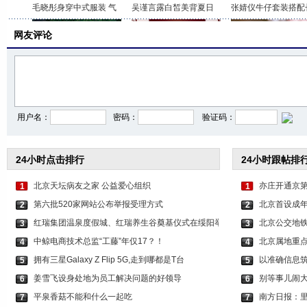
毛晓彤身穿中式服装 气
吴谨言露白皙美背夏日
张婧仪牛仔套装搭配
网友评论
鞠婧祎夏日清凉感美照
包上恩穿香槟色吊带长
卢昱晓穿银色抹胸短
用户名：
密码：
验证码：
24小时点击排行
24小时跟帖排
北京天坛病友之家 公益爱心组织
亦庄开通京第
1
1
第六批520家网站公布举报受理方式
北京首设成年
2
2
红瑞集团温泉度假城、红瑞养生谷奠基仪式在绥阳举
北京公交地铁
3
3
中鲸电商技术总监“工藤”年仅17？！
北京属地重
4
4
拥有三星Galaxy Z Flip 5G,走到哪都是T台
以准确信息筑
5
5
姜雪飞设身处地为员工解决问题的好领导
别等事儿闹
6
6
平泉香菇不能和什么一起吃
南方日报：
7
7