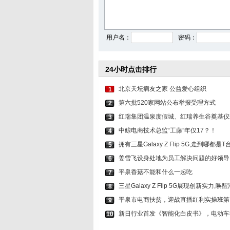
田曦薇穿抹胸裙露香肩
白鹿粉色古装
用户名：
密码：
24小时点击排行
北京天坛病友之家 公益爱心组织
1
第六批520家网站公布举报受理方式
2
红瑞集团温泉度假城、红瑞养生谷奠基仪
3
中鲸电商技术总监“工藤”年仅17？！
4
拥有三星Galaxy Z Flip 5G,走到哪都是T
5
姜雪飞设身处地为员工解决问题的好领导
6
平泉香菇不能和什么一起吃
7
三星Galaxy Z Flip 5G展现创新实力,
8
平泉市电商扶贫，迎战直播红利实操班第
9
新日行业首发《智能化白皮书》，电动车
10