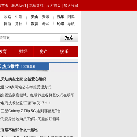
回首页
|
联系我们
|
网站导航
|
设为首页
|
加入收藏
点
攻略
生活
美食
资讯
视频
图库
业
网游
竟技
教育
考试
论坛
导航
教育
财经
房产
娱乐
日热点推荐
2026.8.6
京天坛病友之家 公益爱心组织
六批520家网站公布举报受理方式
瑞集团温泉度假城、红瑞养生谷奠基仪式在绥阳举
鲸电商技术总监“工藤”年仅17？！
三星Galaxy Z Flip 5G,走到哪都是T台
雪飞设身处地为员工解决问题的好领导
泉香菇不能和什么一起吃