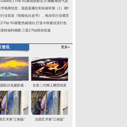
Galaxy Z Flip 5G展现创新实力,唤醒潮流气息
泉市电商扶贫，迎战直播红利实操班第（1）期培
日行业首发《智能化白皮书》，电动车行业规范已
Z Flip 5G新配色秘境白,打造今秋最佳流行色
S宠粉福利揭晓 三星Z Flip陪你应援
片资讯
更多»
国际沙龙摄影展：
女富二代网上晒照炫富
国艺术家“江南版”
法国艺术家“江南版”