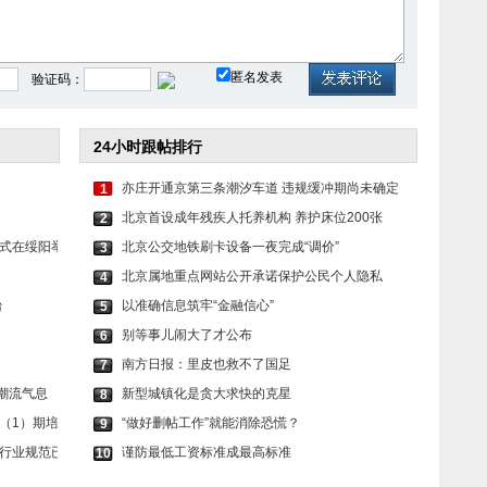
芬芳夺目
宋茜穿红色蝴蝶结长裙
关晓彤身穿蓝色抹胸开
匿名发表
验证码：
24小时跟帖排行
亦庄开通京第三条潮汐车道 违规缓冲期尚未确定
1
北京首设成年残疾人托养机构 养护床位200张
2
式在绥阳举
北京公交地铁刷卡设备一夜完成“调价”
3
北京属地重点网站公开承诺保护公民个人隐私
4
台
以准确信息筑牢“金融信心”
5
别等事儿闹大了才公布
6
南方日报：里皮也救不了国足
7
唤醒潮流气息
新型城镇化是贪大求快的克星
8
（1）期培
“做好删帖工作”就能消除恐慌？
9
行业规范已
谨防最低工资标准成最高标准
10