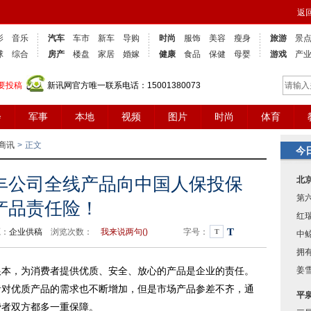
返
影
音乐
汽车
车市
新车
导购
时尚
服饰
美容
瘦身
旅游
景
球
综合
房产
楼盘
家居
婚嫁
健康
食品
保健
母婴
游戏
产
要投稿
新讯网官方唯一联系电话：15001380073
会
军事
本地
视频
图片
时尚
体育
商讯
>
正文
今
丰公司全线产品向中国人保投保
北
第
产品责任险！
红
T
源：
企业供稿
浏览次数：
我来说两句(
)
字号：
T
中
拥有
姜
，为消费者提供优质、安全、放心的产品是企业的责任。
者对优质产品的需求也不断增加，但是市场产品参差不齐，通
平
费者双方都多一重保障。